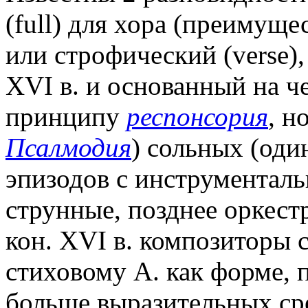
(full) для хора (преимущ
или строфический (verse),
XVI в. и основанный на ч
принципу
респонсория
, н
Псалмодия
) сольных (оди
эпизодов с инструментал
струнные, позднее оркест
кон. XVI в. композиторы 
стиховому А. как форме,
больше выразительных ср