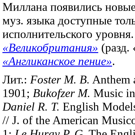
Миллана появились новые
муз. языка доступные тол
исполнительского уровня. 
«Великобритания»
(разд.
«Англиканское пение»
.
Лит.:
Foster
M.
B.
Anthem a
1901;
Bukofzer
M.
Music in
Daniel
R.
T.
English Models
// J. of the American Music
1;
Le
Huray
P.
G.
The Engli