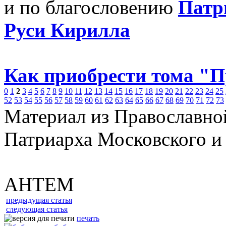
и по благословению
Патр
Руси Кирилла
Как приобрести тома "
0
1
2
3
4
5
6
7
8
9
10
11
12
13
14
15
16
17
18
19
20
21
22
23
24
25
52
53
54
55
56
57
58
59
60
61
62
63
64
65
66
67
68
69
70
71
72
73
Материал из Православно
Патриарха Московского и
АНТЕМ
предыдущая статья
следующая статья
печать