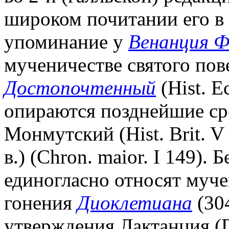
широком почитании его в 
упоминание у
Венанция 
мученичестве святого пов
Достопочтенный
(Hist. E
опираются позднейшие ср
Монмутский (Hist. Brit. V
в.) (Chron. maior. I 149).
единогласно относят муче
гонения
Диоклетиана
(304
утверждения Лактанция (De