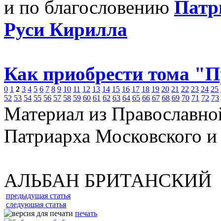
и по благословению
Патр
Руси Кирилла
Как приобрести тома "
0
1
2
3
4
5
6
7
8
9
10
11
12
13
14
15
16
17
18
19
20
21
22
23
24
25
52
53
54
55
56
57
58
59
60
61
62
63
64
65
66
67
68
69
70
71
72
73
Материал из Православно
Патриарха Московского и
АЛЬБАН БРИТАНСКИЙ
предыдущая статья
следующая статья
печать