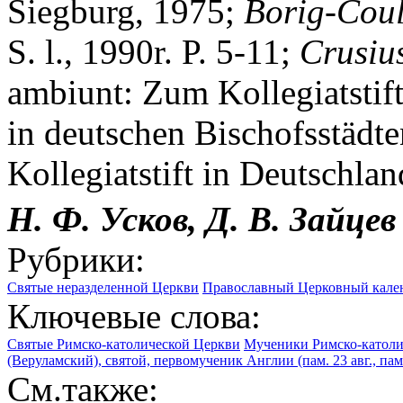
Siegburg, 1975;
Borig-Cou
S. l., 1990r. P. 5-11;
Crusiu
ambiunt: Zum Kollegiatstift
in deutschen Bischofsstädte
Kollegiatstift in Deutschlan
Н. Ф. Усков, Д. В. Зайцев
Рубрики:
Святые неразделенной Церкви
Православный Церковный календ
Ключевые слова:
Святые Римско-католической Церкви
Мученики Римско-католи
(Веруламский), святой, первомученик Англии (пам. 23 авг., пам
См.также: