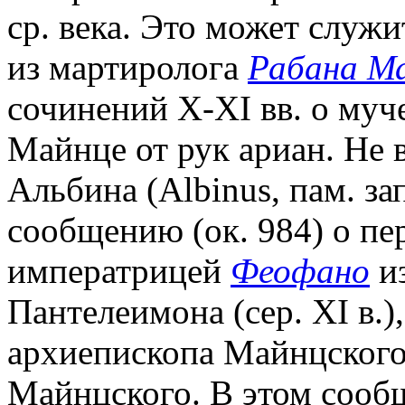
ср. века. Это может служи
из мартиролога
Рабана М
сочинений X-XI вв. о муч
Майнце от рук ариан. Не 
Альбина (Albinus, пам. зап
сообщению (ок. 984) о пе
императрицей
Феофано
из
Пантелеимона (сер. XI в.)
архиепископа Майнцского,
Майнцского. В этом сооб