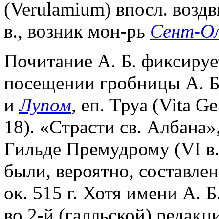
(Verulamium) впосл. воздв
в., возник мон-рь
Сент-О
Почитание А. Б. фиксирует
посещении гробницы А. Б
и
Лупом
, еп. Труа (Vita Ge
18). «Страсти св. Албана
Гильде Премудрому (VI в.) 
были, вероятно, составле
ок. 515 г. Хотя имени А. Б
во 2-й (галльской) редак