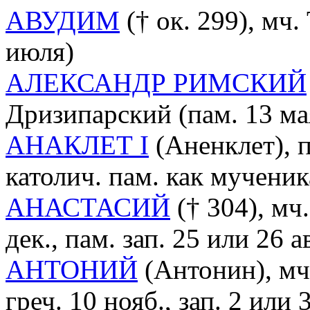
АВУДИМ
(† ок. 299), мч.
июля)
АЛЕКСАНДР РИМСКИЙ
Дризипарский (пам. 13 мая,
АНАКЛЕТ I
(Аненклет), п
католич. пам. как мученик
АНАСТАСИЙ
(† 304), мч.
дек., пам. зап. 25 или 26 ав
АНТОНИЙ
(Антонин), мч.
греч. 10 нояб., зап. 2 или 3