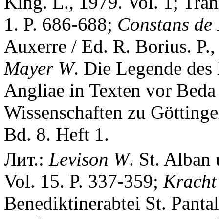
King. L., 1979. Vol. 1; Tran
1. P. 686-688;
Constans
de
Auxerre / Ed. R. Borius. P.,
Mayer
W
. Die Legende des 
Angliae in Texten vor Beda 
Wissenschaften zu Göttingen
Bd. 8. Heft 1.
Лит.:
Levison
W
. St. Alban
Vol. 15. P. 337-359;
Kracht
Benediktinerabtei St. Panta