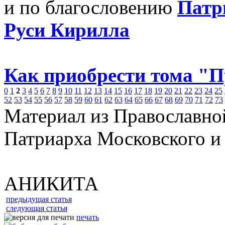
и по благословению
Патр
Руси Кирилла
Как приобрести тома "
0
1
2
3
4
5
6
7
8
9
10
11
12
13
14
15
16
17
18
19
20
21
22
23
24
25
52
53
54
55
56
57
58
59
60
61
62
63
64
65
66
67
68
69
70
71
72
73
Материал из Православно
Патриарха Московского и
АНИКИТА
предыдущая статья
следующая статья
печать