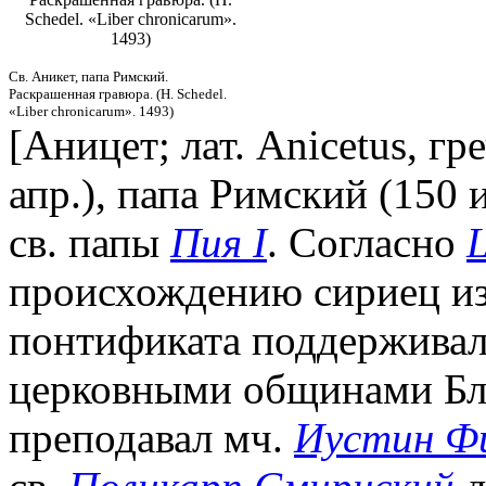
Schedel. «Liber chroniсarum».
1493)
Св. Аникет, папа Римский.
Раскрашенная гравюра. (Н. Schedel.
«Liber chroniсarum». 1493)
[Аницет; лат. Anicetus, греч
апр.), папа Римский (150 
св. папы
Пия I
. Согласно
L
происхождению сириец из
понтификата поддерживал
церковными общинами Бли
преподавал мч.
Иустин Ф