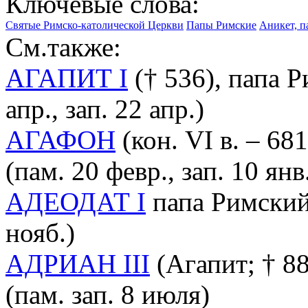
Ключевые слова:
Святые Римско-католической Церкви
Папы Римские
Аникет, па
См.также:
АГАПИТ I
(† 536), папа Р
апр., зап. 22 апр.)
АГАФОН
(кон. VI в. – 68
(пам. 20 февр., зап. 10 янв
АДЕОДАТ I
папа Римский (
нояб.)
АДРИАН III
(Агапит; † 88
(пам. зап. 8 июля)