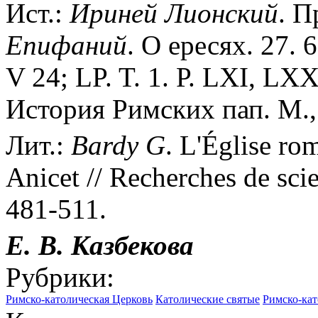
Ист.:
Ириней
Лионский
. П
Епифаний
. О ересях. 27. 
V 24; LP. T. 1. Р. LXI, LXX
История Римских пап. М., 1
Лит.:
Bardy
G
. L'Église rom
Anicet // Recherches de scie
481-511.
Е. В. Казбекова
Рубрики:
Римско-католическая Церковь
Католические святые
Римско-кат