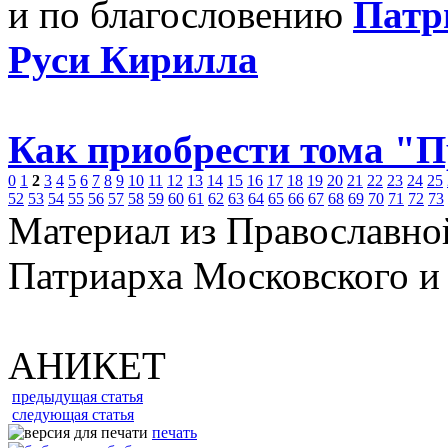
и по благословению
Патр
Руси Кирилла
Как приобрести тома "
0
1
2
3
4
5
6
7
8
9
10
11
12
13
14
15
16
17
18
19
20
21
22
23
24
25
52
53
54
55
56
57
58
59
60
61
62
63
64
65
66
67
68
69
70
71
72
73
Материал из Православно
Патриарха Московского и
АНИКЕТ
предыдущая статья
следующая статья
печать