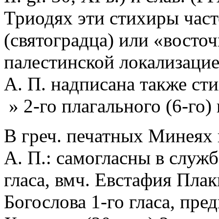
Триодях эти стихиры част
(святоградца) или «восточ
палестинской локализаци
А. П. надписана также ст
» 2-го плагального (6-го) 
В греч. печатных Минея
А. П.: самогласны в служба
гласа, вмч. Евстафия Плак
Богослова 1-го гласа, пре