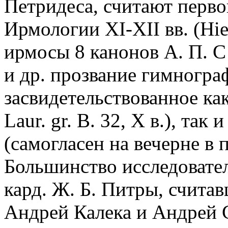
Петридеса, считают перво
Ирмологии XI-XII вв. (Hie
ирмосы 8 канонов А. П. С
и др. прозвание гимнограф
засвидетельствованное ка
Laur. gr. Β. 32, X в.), так
(самогласен на вечерне в 
Большинство исследовате
кард. Ж. Б. Питры, считав
Андрей Калека и Андрей 