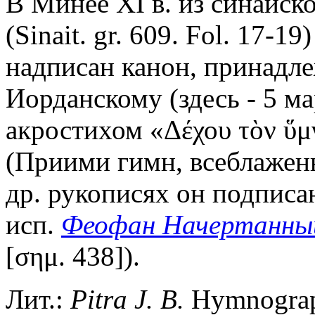
В Минее XI в. из синайск
(Sinait. gr. 609. Fol. 17-
надписан канон, принадл
Иорданскому (здесь - 5 ма
акростихом «Δέχου τὸν ὕμ
(Приими гимн, всеблаженн
др. рукописях он подписа
исп.
Феофан Начертанны
[σημ. 438]).
Лит.:
Pitra J. B.
Hymnographi