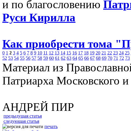
и по благословению
Патр
Руси Кирилла
Как приобрести тома "
0
1
2
3
4
5
6
7
8
9
10
11
12
13
14
15
16
17
18
19
20
21
22
23
24
25
52
53
54
55
56
57
58
59
60
61
62
63
64
65
66
67
68
69
70
71
72
73
Материал из Православно
Патриарха Московского и
АНДРЕЙ ПИР
предыдущая статья
следующая статья
печать