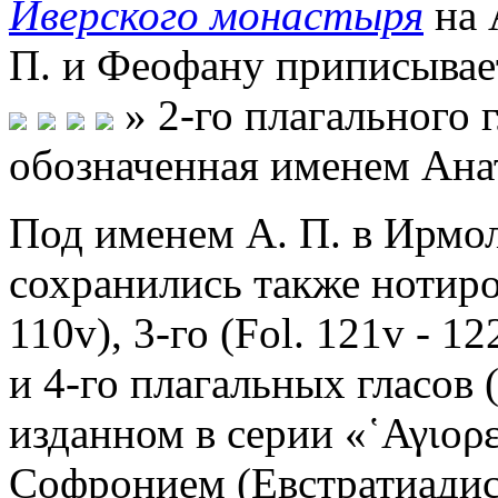
Иверского монастыря
на А
П. и Феофану приписывает
» 2-го плагального 
обозначенная именем Ана
Под именем А. П. в Ирмолог
сохранились также нотиро
110v), 3-го (Fol. 121v - 
и 4-го плагальных гласов 
изданном в серии «῾Αγιορε
Софронием (Евстратиади