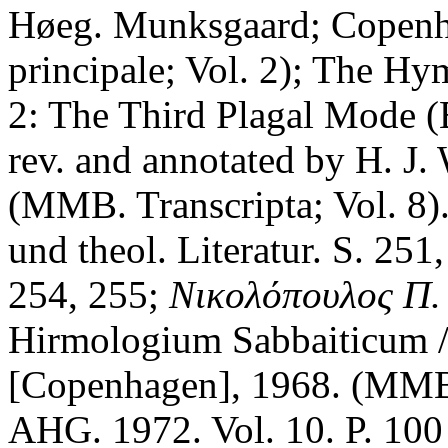
Høeg. Munksgaard; Copenh
principale; Vol. 2); The Hy
2: The Third Plagal Mode (B
rev. and annotated by H. J.
(MMB. Transcripta; Vol. 8).
und theol. Literatur. S. 25
254, 255;
Νικολόπουλος Π. 
Hirmologium Sabbaiticum / 
[Copenhagen], 1968. (MMB. 
AHG. 1972. Vol. 10. P. 10