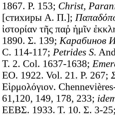
1867. P. 153;
Christ, Paran
[стихиры А. П.];
Παπαδόπο
ἱστορίαν τῆς παῤ ἡμῖν ἐκκλ
1890. Σ. 139;
Карабинов И
С. 114-117;
Petrides S.
Andr
T. 2. Col. 1637-1638;
Emer
EO. 1922. Vol. 21. P. 267;
Εἱρμολόγιον. Chennevières-
61,120, 149, 178, 233;
idem
ΕΕΒΣ. 1933. Τ. 10. Σ. 3-2