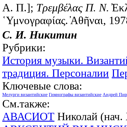
А. П.];
Τρεμβέλας Π. Ν.
̓Εκ
῾Υμνογραφίας. ̓Αθῆναι, 197
С. И. Никитин
Рубрики:
История музыки. Византи
традиция. Персоналии
Пе
Ключевые слова:
Мелурги византийские
Гимнографы византийские
Андрей Пир 
См.также:
АВАСИОТ
Николай (нач. 