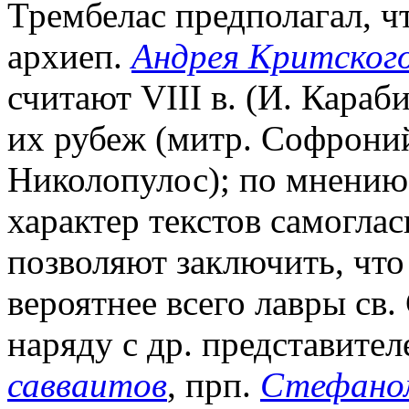
Трембелас предполагал, ч
архиеп.
Андрея Критског
считают VIII в. (И. Караби
их рубеж (митр. Софроний
Николопулос); по мнению
характер текстов самоглас
позволяют заключить, что
вероятнее всего лавры св
наряду с др. представит
савваитов
, прп.
Стефано