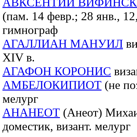
АВКСЕНТИЙ ВИФИНС
(пам. 14 февр.; 28 янв., 12
гимнограф
АГАЛЛИАН МАНУИЛ
ви
XIV в.
АГАФОН КОРОНИС
виза
АМБЕЛОКИПИОТ
(не по
мелург
АНАНЕОТ
(Анеот) Михаил 
доместик, визант. мелург