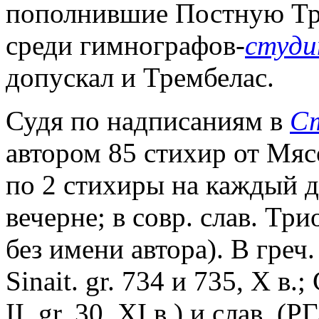
пополнившие Постную Трио
среди гимнографов-
cтуди
допускал и Трембелас.
Судя по надписаниям в
С
автором 85 стихир от Мяс
по 2 стихиры на каждый д
вечерне; в совр. слав. Тр
без имени автора). В греч.
Sinait. gr. 734 и 735, X в.; C
II. gr. 30, XI в.) и слав. 