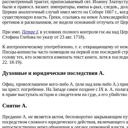
рассмотренный трактат, приписываемый свт. Иоанну Златоусту,
были и правосл. визант. императоры, имена к-рых, следов., д
Церкви аналогичный случай имел место на Соборе 1667 г., ког
существующую власть. Греки, ссылаясь на некое Александрийско
еретиков и раскольников, не видели оснований отлучать от Це
При имп.
Петре I
, в условиях полного контроля гос-ва над Це
Стефана Глебова по указу от 23 авг. 1718).
К апотропеическому употреблению, т. е. отвращающему от неже
Писцы-копиисты часто помещали на первой или последней стр
голову тех, кто осмелится изменить текст книги, хотя в после
22. 18-19).
Духовные и юридические последствия А.
Офиц. провозглашение кого-либо А. (или над кем-либо А.) при
на христ. погребение. На Западе самое позднее с IX в. А. пола
в праве выступать истцом и свидетелем на суде, а его убийств
Снятие А.
Предание А. не является актом, бесповоротно закрывающим пу
посредством сложного юридического действия, включающего а)
непосредственно через обращение к органу церковной власти, 