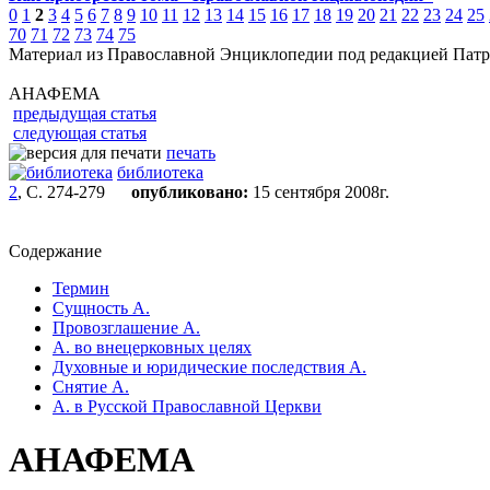
0
1
2
3
4
5
6
7
8
9
10
11
12
13
14
15
16
17
18
19
20
21
22
23
24
25
70
71
72
73
74
75
Материал из Православной Энциклопедии под редакцией Патр
АНАФЕМА
предыдущая статья
следующая статья
печать
библиотека
2
, С. 274-279
опубликовано:
15 сентября 2008г.
Содержание
Термин
Сущность А.
Провозглашение А.
А. во внецерковных целях
Духовные и юридические последствия А.
Снятие А.
А. в Русской Православной Церкви
АНАФЕМА