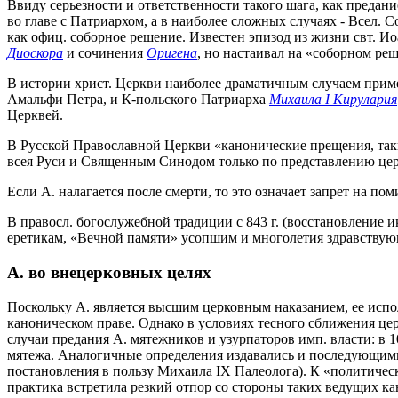
Ввиду серьезности и ответственности такого шага, как предан
во главе с Патриархом, а в наиболее сложных случаях - Всел. 
как офиц. соборное решение. Известен эпизод из жизни свт. Ио
Диоскора
и сочинения
Оригена
, но настаивал на «соборном реш
В истории христ. Церкви наиболее драматичным случаем приме
Амальфи Петра, и К-польского Патриарха
Михаила I Кирулария
Церквей.
В Русской Православной Церкви «канонические прещения, таки
всея Руси и Священным Синодом только по представлению церко
Если А. налагается после смерти, то это означает запрет на п
В правосл. богослужебной традиции с 843 г. (восстановление
еретикам, «Вечной памяти» усопшим и многолетия здравству
А. во внецерковных целях
Поскольку А. является высшим церковным наказанием, ее испол
каноническом праве. Однако в условиях тесного сближения цер
случаи предания А. мятежников и узурпаторов имп. власти: в 1
мятежа. Аналогичные определения издавались и последующими
постановления в пользу Михаила IX Палеолога). К «политическ
практика встретила резкий отпор со стороны таких ведущих к