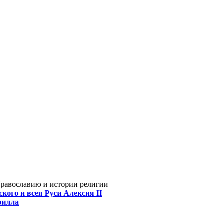
Православию и истории религии
кого и всея Руси Алексия II
рилла