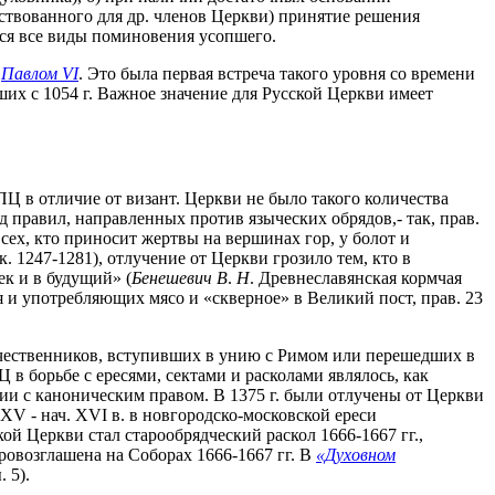
ствованного для др. членов Церкви) принятие решения
тся все виды поминовения усопшего.
м
Павлом VI
. Это была первая встреча такого уровня со времени
ших с 1054 г. Важное значение для Русской Церкви имеет
 в отличие от визант. Церкви не было такого количества
яд правил, направленных против языческих обрядов,- так, прав.
ех, кто приносит жертвы на вершинах гор, у болот и
ок. 1247-1281), отлучение от Церкви грозило тем, кто в
к и в будущий» (
Бенешевич В
.
Н
. Древнеславянская кормчая
ся и употребляющих мясо и «скверное» в Великий пост, прав. 23
течественников, вступивших в унию с Римом или перешедших в
в борьбе с ересями, сектами и расколами являлось, как
ии с каноническим правом. В 1375 г. были отлучены от Церкви
XV - нач. XVI в. в новгородско-московской ереси
ой Церкви стал старообрядческий раскол 1666-1667 гг.,
ровозглашена на Соборах 1666-1667 гг. В
«Духовном
 5).