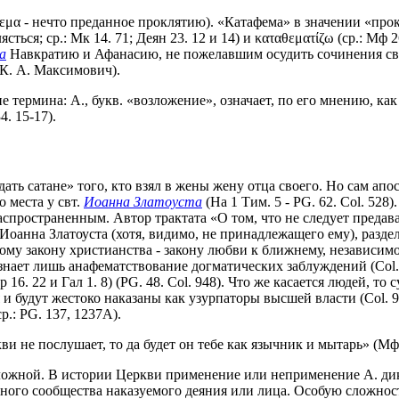
μα - нечто преданное проклятию). «Катафема» в значении «прокл
сться; ср.: Мк 14. 71; Деян 23. 12 и 14) и καταθεματίζω (ср.: Мф 
а
Навкратию и Афанасию, не пожелавшим осудить сочинения св
; К. А. Максимович).
 термина: А., букв. «возложение», означает, по его мнению, ка
4. 15-17).
ать сатане» того, кто взял в жены жену отца своего. Но сам апос
о места у свт.
Иоанна Златоуста
(На 1 Тим. 5 - PG. 62. Col. 52
распространенным. Автор трактата «О том, что не следует предав
оанна Златоуста (хотя, видимо, не принадлежащего ему), разделяе
у закону христианства - закону любви к ближнему, независимо 
нает лишь анафематствование догматических заблуждений (Сol. 9
16. 22 и Гал 1. 8) (PG. 48. Сol. 948). Что же касается людей, т
и будут жестоко наказаны как узурпаторы высшей власти (Сol. 9
 ср.: PG. 137, 1237A).
и не послушает, то да будет он тебе как язычник и мытарь» (Мф 
ложной. В истории Церкви применение или неприменение А. дик
вного сообщества наказуемого деяния или лица. Особую сложнос