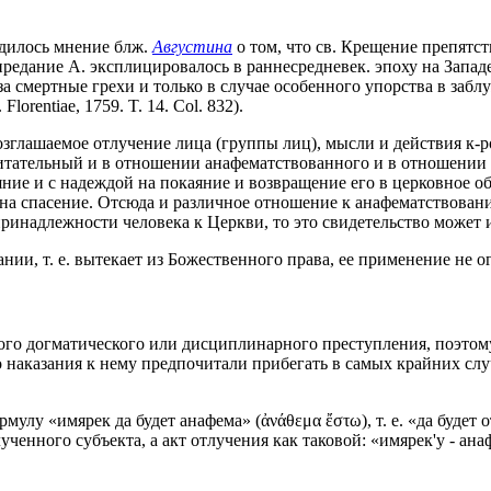
ердилось мнение блж.
Августина
о том, что св. Крещение препятс
редание А. эксплицировалось в раннесредневек. эпоху на Западе 
ко за смертные грехи и только в случае особенного упорства в за
 Florentiae, 1759. T. 14. Col. 832).
зглашаемое отлучение лица (группы лиц), мысли и действия к-р
итательный и в отношении анафематствованного и в отношении 
е и с надеждой на покаяние и возвращение его в церковное обще
на спасение. Отсюда и различное отношение к анафематствовани
принадлежности человека к Церкви, то это свидетельство может 
ании, т. е. вытекает из Божественного права, ее применение не
ного догматического или дисциплинарного преступления, поэтом
о наказания к нему предпочитали прибегать в самых крайних слу
мулу «имярек да будет анафема» (ἀνάθεμα ἔστω), т. е. «да буде
ученного субъекта, а акт отлучения как таковой: «имярек'у - а