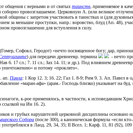
 от общения с верными и от святых
таинств
, применяемое в кач
и соборно провозглашаемое.
Церковную А. (или великое отлучен
ной общины с запретом участвовать в таинствах и (для духовны
нием за меньшие проступки, напр.: воровство, блуд (Ап. 48), у
борном провозглашении для вступления в силу.
 (Гомер, Софокл, Геродот) «нечто посвященное богу; дар, принош
Септуагинте
) для передачи древнеевр. термина
- нечто пр
; Нав 6. 17 сл.; 7. 11 сл.; Зах 14. 11; и др.). Под влиянием древнеевр
но уничтожению» и потому «проклято».
. ап.
Павла
: 1 Кор 12. 3; 16. 22; Гал 1. 8-9; Рим 9. 3. Ап. Паве
Добавление «маран-афа» (арам.- Господь близко) указывает на бу
синагоги, к-рое применялось, в частности, к исповедавшим Хри
о ссылкой на Ин 16. 2).
иков и грубых нарушителей церковной дисциплины основано на уп
ьвирского Собора
(после 300), а каноническая формула «если кто-
отреблялся в Лаод. 29, 34, 35; II Всел. 1; Карф. 11, 81 (92), 109 (1