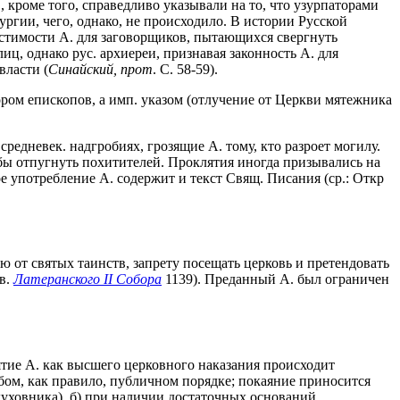
кроме того, справедливо указывали на то, что узурпаторами
ургии, чего, однако, не происходило. В истории Русской
пустимости А. для заговорщиков, пытающихся свергнуть
иц, однако рус. архиереи, признавая законность А. для
власти (
Синайский,
прот
. С. 58-59).
бором епископов, а имп. указом (отлучение от Церкви мятежника
едневек. надгробиях, грозящие А. тому, кто разроет могилу.
ы отпугнуть похитителей. Проклятия иногда призывались на
ое употребление А. содержит и текст Свящ. Писания (ср.: Откр
 от святых таинств, запрету посещать церковь и претендовать
ав.
Латеранского II Собора
1139). Преданный А. был ограничен
ятие А. как высшего церковного наказания происходит
бом, как правило, публичном порядке; покаяние приносится
 духовника), б) при наличии достаточных оснований