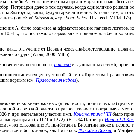
ие кого-либо А., уполномоченным органом для этого мог быть пе
Собор. Патриархи даже в тех случаях, когда единолично решали в
анна Златоуста, когда, будучи архиепископом К-польским, он от
ении» (καθολικὴ διάγνωσις - ср.:
Socr
.
Schol
. Hist. eccl. VI 14. 1-3).
нения А. было взаимное анафематствование папских легатов, ка
в 1054 г., что послужило формальным поводом для бесповоротного
е, как... отлучение от Церкви через анафематствование, нала
вного суда» (Устав, 2000. VII 5).
оминовение души усопшего,
панихид
и заупокойных служб, произн
 иконопочитания существует особый чин «Торжества Православия
ющим верным (см.
Православия неделя
).
ьзование во внецерковных (в частности, политических) целях н
ковной и светской власти в правосл. гос-вах иногда имела мест
026 г. при деятельном участии имп.
Константина VIII
было приня
 императорами (в 1171 и 1272). (В 1294 Патриарх
Иоанн XII Ко
ому» использованию А. прибегали в Византии также в период гра
анонистов и богословов, как Патриарх
Филофей Коккин
и Матфей 