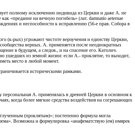
твует полному исключению индивида из Церкви и даже А. не
как «предание на вечную погибель» (лат. damnatio aeternae
блуждениях и неспособности к исправлению (56-е прав. Собора в
ого (к-рых) угрожают чистоте вероучения и единству Церкви,
сообщества верных. А. применяется после неоднократных
ние в будущем, а следов., и на спасение его. Католич.
ю ушедших из земной жизни: если А.- проклятие, то выходит,
иметь место в любой момент.
 ограничивается историческими рамками.
у персональная А. применялась в древней Церкви в основном к
чаях, когда более мягкие средства воздействия на согрешающих
т отлученным (проклятым)»; постепенно формула могла
нафема». Возможна и формулировка «анафематствую (ем) имярек