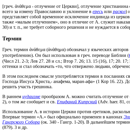
[греч. ἀνάθεμα - отлучение от Церкви], отлучение христианина
всего за измену Православию и уклонение в
ересь
или
раскол
) 
представляет собой временное исключение индивида из церков
также «малым отлучением», оно в отличие от А. служит наказа
30) и т. п., не требует соборного решения и не нуждается в со
Термин
Греч. термин ἀνάθεμα (ἀνάθημα) обозначал у языческих авторов
употреблению). Он был использован в греч. переводе Библии (
(Числ 21. 2-3; Лев 27. 28 и сл.; Втор 7. 26; 13. 15 (16), 17; 20. 17
оттенки и стал обозначать «то, что отвержено людьми, обрече
В этом последнем смысле употребляется термин в посланиях св
Господа Иисуса Христа,- анафема, маран-афа» (1 Кор 16. 22). 
решить участь грешника.
В раннем
иудаизме
прообразом А. можно считать отлучение от 
2), о том же сообщает и св.
Епифаний Кипрский
(Adv. haer. 81, с
Использование А. в истории Церкви против еретиков, раскольн
Впервые термин «А.» был официально применен в канонах
Эл
Гангрского Собора
(ок. 340 - Гангр. 1-20). В дальнейшем термин уп
(879). 3 и др.