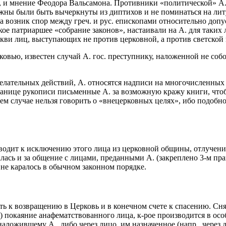
 и мнение Феодора Вальсамона. Противники «политической» А., 
олжны были быть вычеркнуты из диптихов и не поминаться на лит
да возник спор между греч. и рус. епископами относительно до
е патриаршее «собрание законов», настаивали на А. для таких л
ркви лиц, выступающих не против церковной, а против светской 
рковью, известен случай А. гос. преступнику, наложенной не со
лательных действий, А. относятся надписи на многочисленных ср
анице рукописи письменные А. за возможную кражу книги, чтоб
днем случае нельзя говорить о «внецерковных целях», ибо подобн
водит к исключению этого лица из церковной общины, отлучению
галась и за общение с лицами, преданными А. (закреплено 3-м пр
о не каралось в обычном законном порядке.
ть к возвращению в Церковь и в конечном счете к спасению. Сн
 покаяние анафематствованного лица, к-рое производится в осо
наложившему А., либо через лицо, им назначенное (напр., через