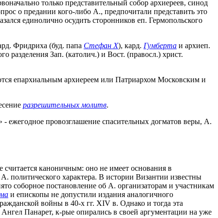
рвоначально только представительный собор архиереев, синод
опрос о предании кого-либо А., предпочитали представить это
казался единолично осудить сторонников еп. Гермопольского
рд. Фридриха (буд. папа
Стефан X
), кард.
Гумберта
и архиеп.
 разделения Зап. (католич.) и Вост. (правосл.) христ.
гаются епархиальным архиереем или Патриархом Московским и
есение
разрешительных молитв
.
» - ежегодное провозглашение спасительных догматов веры, А.
е считается каноничным: оно не имеет основания в
о А. политического характера. В истории Византии известны
то соборное постановление об А. организаторам и участникам
сма
и епископы не допустили издания аналогичного
жданской войны в 40-х гг. XIV в. Однако и тогда эта
Ангел Панарет, к-рые опирались в своей аргументации на уже