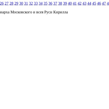
26
27
28
29
30
31
32
33
34
35
36
37
38
39
40
41
42
43
44
45
46
47
4
иарха Московского и всея Руси Кирилла