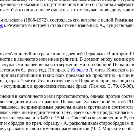
ерковного наказания, отсутствие опасности со стороны анафемат
жет быть снята и после смерти - в этом случае вновь допускаю
К-польского (1886-1972), состоялась его встреча с папой Римски
ор
). Результатом встречи стала отмена взаимных А., существовав
 особенностей по сравнению с древней Церковью. В истории РПЦ
ианства в язычество или иные религии. В домонг. эпоху возник р
ют «чуждыми нашей веры и отверженными от соборной Церкви» вс
ется хотя бы раз в год. По прав. 2
Кирилла II
, митр. Киевского (
причем погибшие в таких боях предавались проклятию «в сии ве
е того, прав. 5 митр. Иоанна отлучает от Церкви непричащающих
 - вступивших в кровосмесительные браки (Там же. С. 79, 85-86).
лонения в католичество или протестантство, однако против соо
воссоединении их с правосл. Церковью. Характерной чертой РПЦ 
глашалась непримиримым раскольникам и еретикам в соответств
ялась едва ли не единственной рус. ересью. Она продолжилась в 
щим» последовали в 1490 и 1504 гг. Своеобразным явлением Русск
 и обрядов по греч. образцу - А. раскольникам старообрядцам п
ые укрывают в своих имениях раскольников (Ч. 2. Мирские особы.