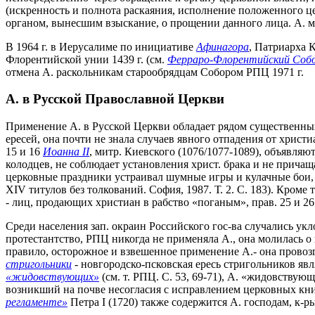
(искренность и полнота раскаяния, исполнение положенного ц
органом, вынесшим взыскание, о прощении данного лица. А. мо
В 1964 г. в Иерусалиме по инициативе
Афинагора
, Патриарха 
Флорентийской унии 1439 г. (см.
Ферраро-Флорентийский Соб
отмена А. раскольникам старообрядцам Собором РПЦ 1971 г.
А. в Русской Православной Церкви
Применение А. в Русской Церкви обладает рядом существенных
ересей, она почти не знала случаев явного отпадения от христ
15 и 16
Иоанна II
, митр. Киевского (1076/1077-1089), объявля
колодцев, не соблюдает установления христ. брака и не причаща
церковные праздники устраивал шумные игры и кулачные бои, 
XIV титулов без толкований. София, 1987. Т. 2. С. 183). Кром
- лиц, продающих христиан в рабство «поганым», прав. 25 и 26
Среди населения зап. окраин Российского гос-ва случались ук
протестантство, РПЦ никогда не применяла А., она молилась о 
правило, осторожное и взвешенное применение А.- она провоз
стригольники
- новгородско-псковская ересь стригольников явл
«жидовствующих»
(см. т. РПЦ. С. 53, 69-71), А. «жидовствую
возникший на почве несогласия с исправлением церковных книг
регламенте»
Петра I (1720) также содержится А. господам, к-р