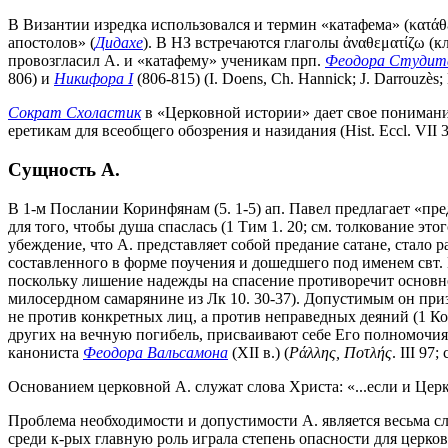
В Византии изредка использовался и термин «катафема» (κατάθε
апостолов» (
Дидахе
). В НЗ встречаются глаголы ἀναθεματίζω (кля
провозгласил А. и «катафему» ученикам прп.
Феодора Студит
806) и
Никифора I
(806-815) (I. Doens, Ch. Hannick; J. Darrouzès
Сократ Схоластик
в «Церковной истории» дает свое понимание
еретикам для всеобщего обозрения и назидания (Hist. Eccl. VII 3
Сущность А.
В 1-м Послании Коринфянам (5. 1-5) ап. Павел предлагает «пред
для того, чтобы душа спаслась (1 Тим 1. 20; см. толкование этог
убеждение, что А. представляет собой предание сатане, стало 
составленного в форме поучения и дошедшего под именем свт. И
поскольку лишение надежды на спасение противоречит основном
милосердном самарянине из Лк 10. 30-37). Допустимым он приз
не против конкретных лиц, а против неправедных деяний (1 Кор 
других на вечную погибель, присваивают себе Его полномочия 
канониста
Феодора Вальсамона
(XII в.) (
Ράλλης
,
Ποτλής
. III 97;
Основанием церковной А. служат слова Христа: «...если и Церкв
Проблема необходимости и допустимости А. является весьма с
среди к-рых главную роль играла степень опасности для церко