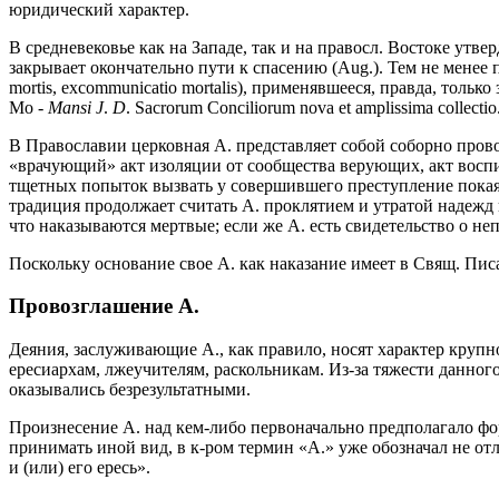
юридический характер.
В средневековье как на Западе, так и на правосл. Востоке утв
закрывает окончательно пути к спасению (Aug.). Тем не менее п
mortis, excommunicatio mortalis), применявшееся, правда, толь
Мо -
Mansi J
.
D
. Sacrorum Conciliorum nova et amplissima collectio.
В Православии церковная А. представляет собой соборно прово
«врачующий» акт изоляции от сообщества верующих, акт восп
тщетных попыток вызвать у совершившего преступление покаяни
традиция продолжает считать А. проклятием и утратой надежд 
что наказываются мертвые; если же А. есть свидетельство о не
Поскольку основание свое А. как наказание имеет в Свящ. Пис
Провозглашение А.
Деяния, заслуживающие А., как правило, носят характер круп
ересиархам, лжеучителям, раскольникам. Из-за тяжести данног
оказывались безрезультатными.
Произнесение А. над кем-либо первоначально предполагало фор
принимать иной вид, в к-ром термин «А.» уже обозначал не отл
и (или) его ересь».