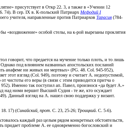
ятие» присутствует в Откр 22. 3, а также в «Учении 12
26. 74). В сер. IX в. К-польский Патриарх
Мефодий I
оего учителя, направленные против Патриархов
Тарасия
(784-
к бы «воздвижение» особой стелы, на к-рой вырезаны проклятия
тол говорит, что предается на мучение только плоть, и то лишь
8). Однако под влиянием названных апостольских посланий
ать анафеме ни живых ни мертвых» (PG. 48. Col. 945-952),
т этот взгляд (Сol. 949), поэтому и считает А. недопустимой,
от чистоты его веры (в связи с этим приводится притча о
52). Именно так поступил ап. Павел, произнося «да будет А.»
о суд над ними вершит Высший Судия - те же, кто осуждает
49). Данный взгляд на А. нашел свою поддержку у визант.
18. 17) (
Синайский,
прот
. С. 23, 25-26;
Троицкий
. С. 5-6).
товалось каждый раз целым рядом конкретных обстоятельств,
ть придает проблеме А. ее одновременно богословский и