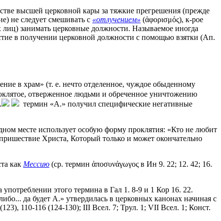
естве высшей церковной кары за тяжкие прегрешения (прежде
ие) не следует смешивать с
«отлучением»
(ἀφορισμός), к-рое
х лиц) занимать церковные должности. Называемое иногда
частие в получении церковной должности с помощью взятки (Ап.
ение в храм» (т. е. нечто отделенное, чуждое обыденному
оклятое, отверженное людьми и обреченное уничтожению
.
термин «А.» получил специфические негативные
л в одном месте использует особую форму проклятия: «Кто не любит
д. пришествие Христа, Который только и может окончательно
ста как
Мессию
(ср. термин ἀποσυνάγωγος в Ин 9. 22; 12. 42; 16.
отреблении этого термина в Гал 1. 8-9 и 1 Кор 16. 22.
либо... да будет А.» утвердилась в церковных канонах начиная с
23), 110-116 (124-130); III Всел. 7; Трул. 1; VII Всел. 1; Конст.