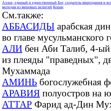
Аллах, единый и единственный Бог, создатель мироздания и вс
молодая из мировых религий
Коран
См.также:
АББАСИДЫ
арабская дина
во главе мусульманского 
АЛИ
бен Аби Талиб, 4-ый
из плеяды "праведных", д
Мухаммада
АМИНЬ
богослужебная ф
АРАВИЯ
полуостров на ю
АТТАР
Фарид ад-Дин Мух