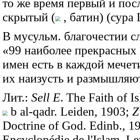
то же время первый и пос
скрытый (
, батин) (сура 
В мусульм. благочестии с
«99 наиболее прекрасных
имен есть в каждой мечет
их наизусть и размышляю
Лит.:
Sell
E
. The Faith of I
b al-qadr. Leiden, 1903;
Z
Doctrine of God. Edinb., 1
Encyclopédie de l'Islam. L