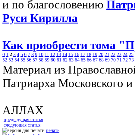
и по благословению
Патр
Руси Кирилла
Как приобрести тома "
0
1
2
3
4
5
6
7
8
9
10
11
12
13
14
15
16
17
18
19
20
21
22
23
24
25
52
53
54
55
56
57
58
59
60
61
62
63
64
65
66
67
68
69
70
71
72
73
Материал из Православно
Патриарха Московского и
АЛЛАХ
предыдущая статья
следующая статья
печать