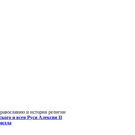
Православию и истории религии
кого и всея Руси Алексия II
рилла