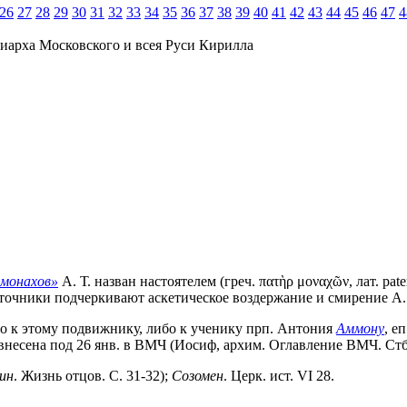
26
27
28
29
30
31
32
33
34
35
36
37
38
39
40
41
42
43
44
45
46
47
4
иарха Московского и всея Руси Кирилла
монахов»
А. Т. назван настоятелем (греч. πατὴρ μοναχῶν, лат. pa
сточники подчеркивают аскетическое воздержание и смирение А. Т
ибо к этому подвижнику, либо к ученику прп. Антония
Аммону
, е
внесена под 26 янв. в ВМЧ (Иосиф, архим. Оглавление ВМЧ. Стб.
ин
. Жизнь отцов. С. 31-32);
Созомен
. Церк. ист. VI 28.