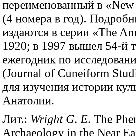
переименованный в «New E
(4 номера в год). Подро
издаются в серии «The An
1920; в 1997 вышел 54-й т
ежегодник по исследован
(Journal of Cuneiform Stu
для изучения истории ку
Анатолии.
Лит.:
Wright
G
.
Е
. The Ph
Archaeology in the Near Eas