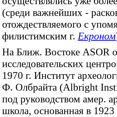
осуществлялись уже более
(среди важнейших - раск
отождествляемого с упом
филистимским г.
Екроном
На Ближ. Востоке ASOR о
исследовательских центро
1970 г. Институт археоло
Ф. Олбрайта (Albright Insti
под руководством амер. ар
школа, основанная в 1923 