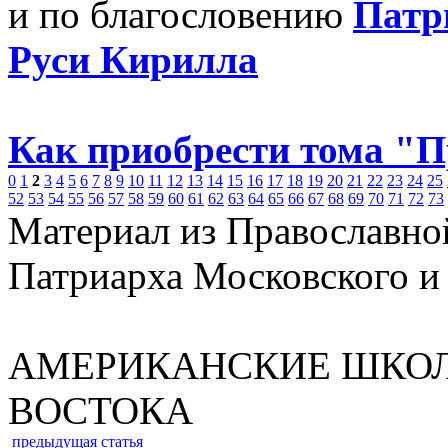
и по благословению
Патр
Руси Кирилла
Как приобрести тома "
0
1
2
3
4
5
6
7
8
9
10
11
12
13
14
15
16
17
18
19
20
21
22
23
24
25
52
53
54
55
56
57
58
59
60
61
62
63
64
65
66
67
68
69
70
71
72
73
Материал из Православно
Патриарха Московского и
АМЕРИКАНСКИЕ ШКО
ВОСТОКА
предыдущая статья