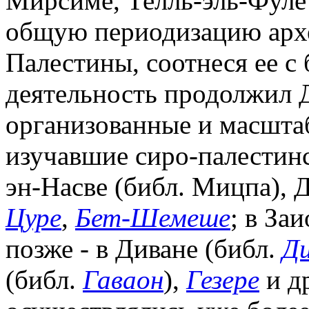
Мирсиме, Телль-эль-Фуле
общую периодизацию арх
Палестины, соотнеся ее с
деятельность продолжил 
организованные и масшт
изучавшие сиро-палестинс
эн-Насве (библ. Мицпа), 
Цуре
,
Бет-Шемеше
; в За
позже - в Диване (библ.
Д
(библ.
Гаваон
),
Гезере
и др