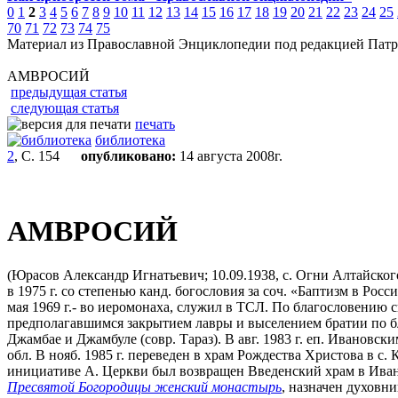
0
1
2
3
4
5
6
7
8
9
10
11
12
13
14
15
16
17
18
19
20
21
22
23
24
25
70
71
72
73
74
75
Материал из Православной Энциклопедии под редакцией Патр
АМВРОСИЙ
предыдущая статья
следующая статья
печать
библиотека
2
, С. 154
опубликовано:
14 августа 2008г.
АМВРОСИЙ
(Юрасов Александр Игнатьевич; 10.09.1938, с. Огни Алтайского 
в 1975 г. со степенью канд. богословия за соч. «Баптизм в Росс
мая 1969 г.- во иеромонаха, служил в ТСЛ. По благословению с
предполагавшимся закрытием лавры и выселением братии по бла
Джамбае и Джамбуле (совр. Тараз). В авг. 1983 г. еп. Ивановск
обл. В нояб. 1985 г. переведен в храм Рождества Христова в с.
инициативе А. Церкви был возвращен Введенский храм в Иванов
Пресвятой Богородицы женский монастырь
, назначен духовни