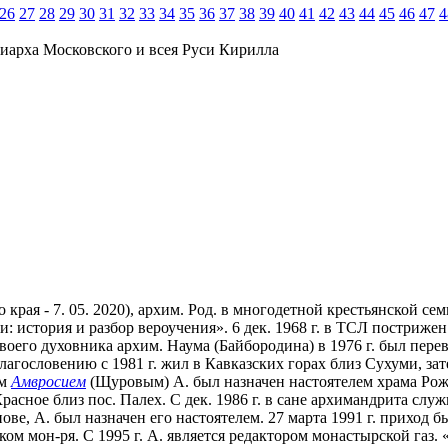
26
27
28
29
30
31
32
33
34
35
36
37
38
39
40
41
42
43
44
45
46
47
4
иарха Московского и всея Руси Кирилла
края - 7. 05. 2020), архим. Род. в многодетной крестьянской сем
ии: история и разбор вероучения». 6 дек. 1968 г. в ТСЛ постриже
воего духовника архим. Наума (Байбородина) в 1976 г. был пере
гословению с 1981 г. жил в Кавказских горах близ Сухуми, зат
им
Амвросием
(Щуровым) А. был назначен настоятелем храма Рож
 Красное близ пос. Палех. С дек. 1986 г. в сане архимандрита сл
е, А. был назначен его настоятелем. 27 марта 1991 г. приход б
ком мон-ря. С 1995 г. А. является редактором монастырской газ.