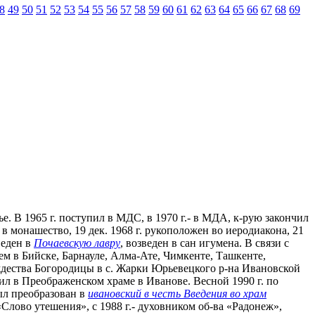
8
49
50
51
52
53
54
55
56
57
58
59
60
61
62
63
64
65
66
67
68
69
ье. В 1965 г. поступил в МДС, в 1970 г.- в МДА, к-рую закончил
н в монашество, 19 дек. 1968 г. рукоположен во иеродиакона, 21
веден в
Почаевскую лавру
, возведен в сан игумена. В связи с
ем в Бийске, Барнауле, Алма-Ате, Чимкенте, Ташкенте,
дества Богородицы в с. Жарки Юрьевецкого р-на Ивановской
ужил в Преображенском храме в Иванове. Весной 1990 г. по
ыл преобразован в
ивановский в честь Введения во храм
 «Слово утешения», с 1988 г.- духовником об-ва «Радонеж»,