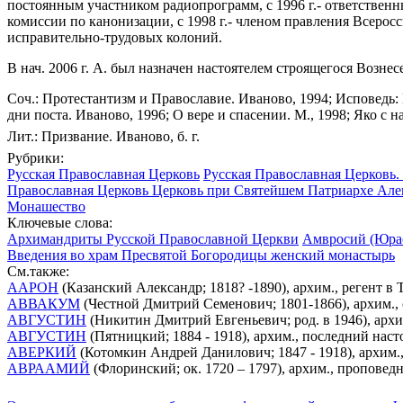
постоянным участником радиопрограмм, с 1996 г.- ответственн
комиссии по канонизации, с 1998 г.- членом правления Всеро
исправительно-трудовых колоний.
В нач. 2006 г. А. был назначен настоятелем строящегося Вознес
Соч.: Протестантизм и Православие. Иваново, 1994; Исповедь:
дни поста. Иваново, 1996; О вере и спасении. М., 1998; Яко с н
Лит.: Призвание. Иваново, б. г.
Рубрики:
Русская Православная Церковь
Русская Православная Церковь.
Православная Церковь Церковь при Святейшем Патриархе Алекс
Монашество
Ключевые слова:
Архимандриты Русской Православной Церкви
Амвросий (Юрас
Введения во храм Пресвятой Богородицы женский монастырь
См.также:
ААРОН
(Казанский Александр; 1818? -1890), архим., регент в
АВВАКУМ
(Честной Дмитрий Семенович; 1801-1866), архим.,
АВГУСТИН
(Никитин Дмитрий Евгеньевич; род. в 1946), арх
АВГУСТИН
(Пятницкий; 1884 - 1918), архим., последний на
АВЕРКИЙ
(Котомкин Андрей Данилович; 1847 - 1918), архим
АВРААМИЙ
(Флоринский; ок. 1720 – 1797), архим., проповед