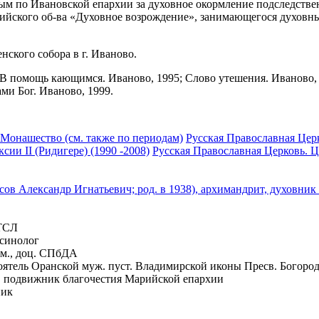
ым по Ивановской епархии за духовное окормление подследствен
ссийского об-ва «Духовное возрождение», занимающегося духов
енского собора в г. Иваново.
 В помощь кающимся. Иваново, 1995; Слово утешения. Иваново, 
ами Бог. Иваново, 1999.
 Монашество (см. также по периодам)
Русская Православная Цер
ии II (Ридигере) (1990 -2008)
Русская Православная Церковь. Ц
ов Александр Игнатьевич; род. в 1938), архимандрит, духовни
 ТСЛ
 синолог
им., доц. СПбДА
стоятель Оранской муж. пуст. Владимирской иконы Пресв. Бого
., подвижник благочестия Марийской епархии
ник