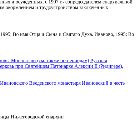
ных и осужденных, с 1997 г.- сопредседателем епархиальной
ным окормлением и трудоустройством заключенных
1995; Во имя Отца и Сына и Святаго Духа. Иваново, 1995; Во
ковь. Монастыри (см. также по периодам)
Русская
ерковь при Святейшем Патриархе Алексии II (Ридигере).
к Ивановского Введенского монастыря
Ивановский в честь
родицы Нижегородской епархии