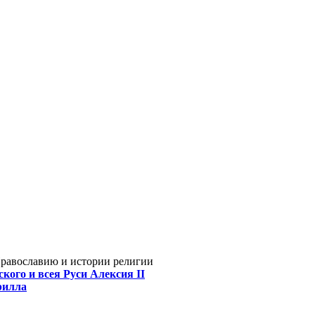
Православию и истории религии
кого и всея Руси Алексия II
рилла