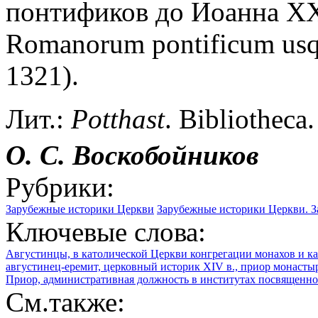
понтификов до Иоанна XXI
Romanorum pontificum usq
1321).
Лит.:
Potthast
. Bibliotheca.
О. С. Воскобойников
Рубрики:
Зарубежные историки Церкви
Зарубежные историки Церкви. З
Ключевые слова:
Августинцы, в католической Церкви конгрегации монахов и к
августинец-еремит, церковный историк XIV в., приор монасты
Приор, административная должность в институтах посвященно
См.также: