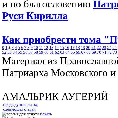
и по благословению
Патр
Руси Кирилла
Как приобрести тома "
0
1
2
3
4
5
6
7
8
9
10
11
12
13
14
15
16
17
18
19
20
21
22
23
24
25
52
53
54
55
56
57
58
59
60
61
62
63
64
65
66
67
68
69
70
71
72
73
Материал из Православно
Патриарха Московского и
АМАЛЬРИК АУГЕРИЙ
предыдущая статья
следующая статья
печать