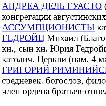
АНДРЕА ДЕЛЬ ГУАСТО
(
конгрегации августински
АССУМПЦИОНИСТЫ
ка
ГЕДРОЙЦ
Михаил (Благос
кн., сын кн. Юрия Гедрой
католич. Церкви (пам. 4 м
ГРИГОРИЙ РИМИНИЙС
средневек. богослов, фил
член ордена братьев-отше