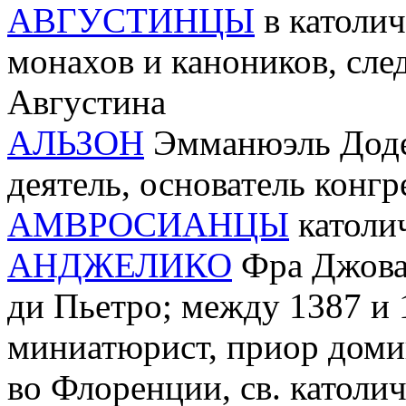
АВГУСТИНЦЫ
в католич
монахов и каноников, сл
Августина
АЛЬЗОН
Эмманюэль Доде д
деятель, основатель конг
АМВРОСИАНЦЫ
католич
АНДЖЕЛИКО
Фра Джован
ди Пьетро; между 1387 и 
миниатюрист, приор доми
во Флоренции, св. католич