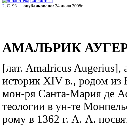
библиотека
2
, С. 93
опубликовано:
24 июля 2008г.
АМАЛЬРИК АУГЕ
[лат. Amalricus Augerius]
историк XIV в., родом из
мон-ря Санта-Мария де Ас
теологии в ун-те Монпель
рому в 1362 г. А. А. пос