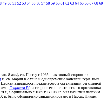
8
49
50
51
52
53
54
55
56
57
58
59
60
61
62
63
64
65
66
67
68
69
ап. 8 авг.), еп. Пассау с 1065 г., активный сторонник
т
ц. св. Марии в Ахене и одновременно капеллан герм. имп.
е Церкви выразилось прежде всего в организации регулярной
с имп.
Генрихом IV
на стороне его политического противника
078 г., а официально с 1085 г. В 1080 г. был назначен папским
XIX в. было официально санкционировано в Пассау, Линце,