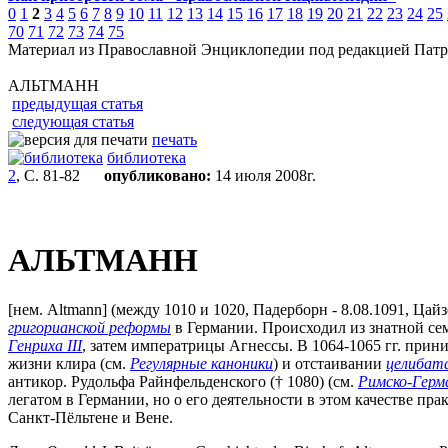
0
1
2
3
4
5
6
7
8
9
10
11
12
13
14
15
16
17
18
19
20
21
22
23
24
25
70
71
72
73
74
75
Материал из Православной Энциклопедии под редакцией Патр
АЛЬТМАНН
предыдущая статья
следующая статья
печать
библиотека
2
, С. 81-82
опубликовано:
14 июля 2008г.
АЛЬТМАНН
[нем. Altmann] (между 1010 и 1020, Падерборн - 8.08.1091, Цайзе
григорианской реформы
в Германии. Происходил из знатной сем
Генриха III
, затем императрицы Агнессы. В 1064-1065 гг. прин
жизни клира (см.
Регулярные каноники
) и отстаивании
целибат
антикор. Рудольфа Райнфельденского († 1080) (см.
Римско-Герм
легатом в Германии, но о его деятельности в этом качестве пр
Санкт-Пёльтене и Вене.