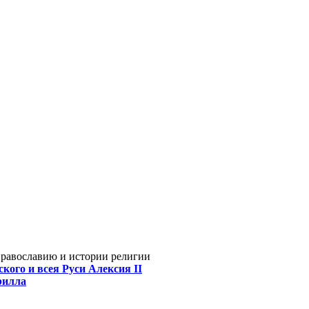
Православию и истории религии
кого и всея Руси Алексия II
рилла