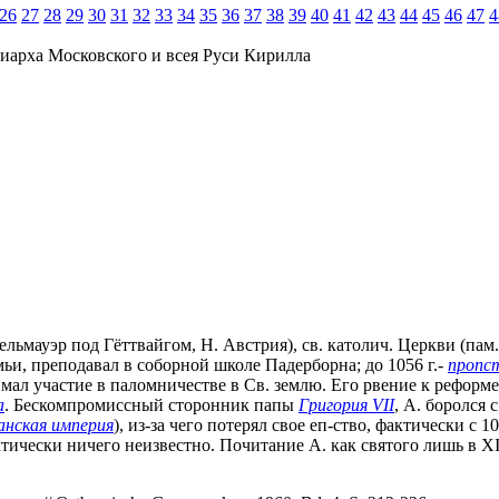
26
27
28
29
30
31
32
33
34
35
36
37
38
39
40
41
42
43
44
45
46
47
4
иарха Московского и всея Руси Кирилла
льмауэр под Гёттвайгом, Н. Австрия), св. католич. Церкви (пам. з
ьи, преподавал в соборной школе Падерборна; до 1056 г.-
пропс
имал участие в паломничестве в Св. землю. Его рвение к реформ
а
. Бескомпромиссный сторонник папы
Григория VII
, А. боролся 
анская империя
), из-за чего потерял свое еп-ство, фактически с 1
актически ничего неизвестно. Почитание А. как святого лишь в 