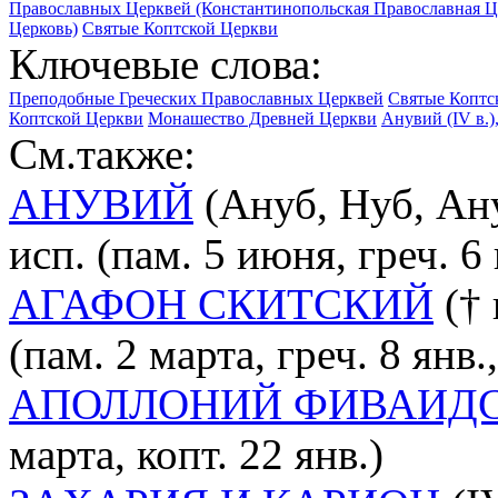
Православных Церквей (Константинопольская Православная Це
Церковь)
Святые Коптской Церкви
Ключевые слова:
Преподобные Греческих Православных Церквей
Святые Коптс
Коптской Церкви
Монашество Древней Церкви
Анувий (IV в.)
См.также:
АНУВИЙ
(Ануб, Нуб, Ану
исп. (пам. 5 июня, греч. 
АГАФОН СКИТСКИЙ
(† 
(пам. 2 марта, греч. 8 янв.,
АПОЛЛОНИЙ ФИВАИД
марта, копт. 22 янв.)