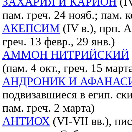
ЗАХАРИЯ И КАРИОН
(IV
пам. греч. 24 нояб.; пам. к
АКЕПСИМ
(IV в.), прп. 
греч. 13 февр., 29 янв.)
АММОН НИТРИЙСКИЙ
(пам. 4 окт., греч. 15 марта
АНДРОНИК И АФАНАС
подвизавшиеся в егип. ски
пам. греч. 2 марта)
АНТИОХ
(VI-VII вв.), пис