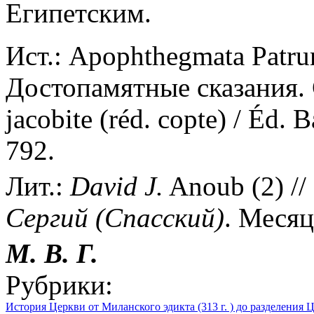
Египетским.
Ист.: Apophthegmata Patrum
Достопамятные сказания. С
jacobite (réd. copte) /
Éd. B
792.
Лит.:
David J.
Anoub (2) //
Сергий (Спасский)
. Месяц
М. В. Г.
Рубрики:
История Церкви от Миланского эдикта (313 г. ) до разделения Ц