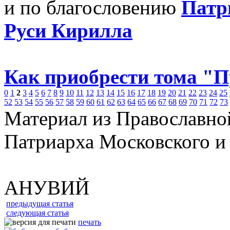
и по благословению
Патр
Руси Кирилла
Как приобрести тома "
0
1
2
3
4
5
6
7
8
9
10
11
12
13
14
15
16
17
18
19
20
21
22
23
24
25
52
53
54
55
56
57
58
59
60
61
62
63
64
65
66
67
68
69
70
71
72
73
Материал из Православно
Патриарха Московского и
АНУВИЙ
предыдущая статья
следующая статья
печать