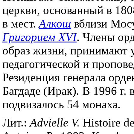
церкви, основанный в 180
в мест.
Алкош
вблизи Мосу
Григорием XVI
. Члены ор
образ жизни, принимают у
педагогической и пропове
Резиденция генерала орден
Багдаде (Ирак). В 1996 г.
подвизалось 54 монаха.
Лит.:
Advielle V.
Histoire de 