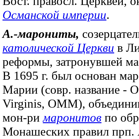
Вост. правосл. Церквей, 
Османской империи
.
А.-марониты,
созерцател
католической Церкви
в Ли
реформы, затронувшей ма
В 1695 г. был основан ма
Марии (совр. название - O
Virginis, OMM), объедин
мон-ри
маронитов
по обр
Монашеских правил прп. А