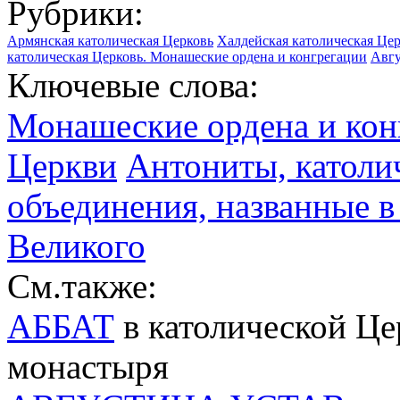
Рубрики:
Армянская католическая Церковь
Халдейская католическая Церк
католическая Церковь. Монашеские ордена и конгрегации
Авг
Ключевые слова:
Монашеские ордена и кон
Церкви
Антониты, католи
объединения, названные в
Великого
См.также:
АББАТ
в католической Це
монастыря