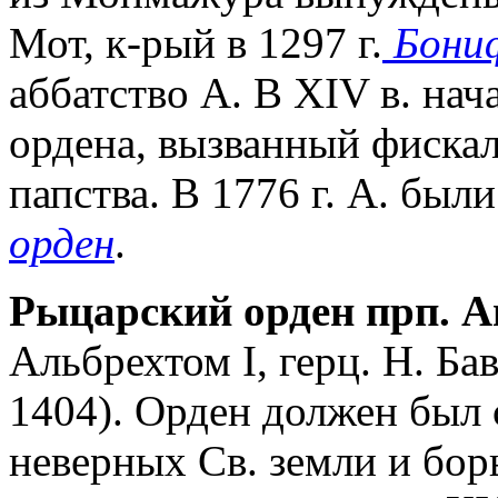
Мот, к-рый в 1297 г.
Бониф
аббатство А. В XIV в. нач
ордена, вызванный фиска
папства. В 1776 г. А. бы
орден
.
Рыцарский орден прп. А
Альбрехтом I, герц. Н. Ба
1404). Орден должен был
неверных Св. земли и бор