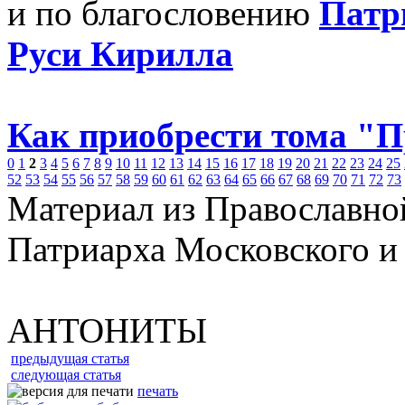
и по благословению
Патр
Руси Кирилла
Как приобрести тома "
0
1
2
3
4
5
6
7
8
9
10
11
12
13
14
15
16
17
18
19
20
21
22
23
24
25
52
53
54
55
56
57
58
59
60
61
62
63
64
65
66
67
68
69
70
71
72
73
Материал из Православно
Патриарха Московского и
АНТОНИТЫ
предыдущая статья
следующая статья
печать