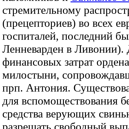
стремительному распрос
(прецепториев) во всех ев
госпиталей, последний был
Ленневарден в Ливонии).
финансовых затрат орден
милостыни, сопровождав
прп. Антония. Существова
для вспомоществования 
средства верующих свинь
разрешать свободный выпа