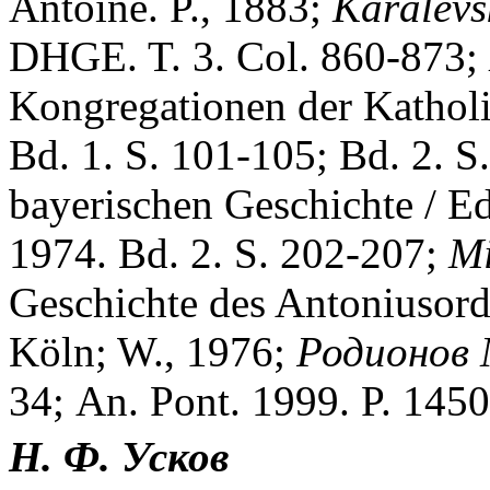
Antoine. P., 1883;
Karalevs
DHGE. T. 3. Col. 860-873;
Kongregationen der Katholi
Bd. 1. S. 101-105; Bd. 2. 
bayerischen Geschichte / Ed
1974. Bd. 2. S. 202-207;
Mi
Geschichte des Antoniusord
Köln; W., 1976;
Родионов 
34; An. Pont. 1999. P. 145
Н. Ф. Усков