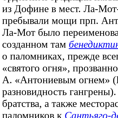
из Дофине в мест. Ла-Мот-
пребывали мощи прп. Анто
Ла-Мот было переименова
созданном там
бенедикти
о паломниках, прежде всег
«святого огня», прозванно
А. «Антониевым огнем» (E
разновидность гангрены).
братства, а также местор
паломников к
Сантьяго-д