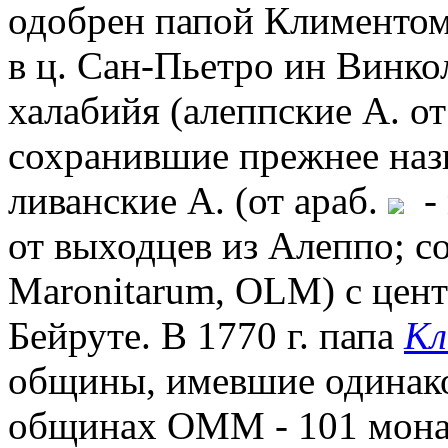
одобрен папой Климентом
в ц. Сан-Пьетро ин Винкол
халабийя (алеппские А. от
сохранившие прежнее назв
ливанские А. (от араб.
- 
от выходцев из Алеппо; со
Maronitarum, OLM) с цент
Бейруте. В 1770 г. папа
Кл
общины, имевшие одинаков
общинах OMM - 101 монах