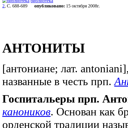
библиотека
2
, С. 688-689
опубликовано:
15 октября 2008г.
АНТОНИТЫ
[aнтониане; лат. antoniani
названные в честь прп.
Ан
Госпитальеры прп. Ант
каноников
. Основан как бр
орденской традиции назы