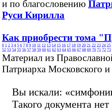
и по благословению
Патр
Руси Кирилла
Как приобрести тома "
0
1
2
3
4
5
6
7
8
9
10
11
12
13
14
15
16
17
18
19
20
21
22
23
24
25
52
53
54
55
56
57
58
59
60
61
62
63
64
65
66
67
68
69
70
71
72
73
Материал из Православно
Патриарха Московского и
Вы искали: «симфонии
Такого документа нет