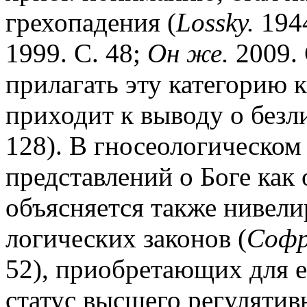
грехопадения (
Lossky.
1944
1999. С. 48;
Он же.
2009. 
прилагать эту категорию
приходит к выводу о безл
128). В гносеологическо
представлений о Боге как
объясняется также ниве
логических законов (
Софр
52), приобретающих для е
статус высшего регулятив