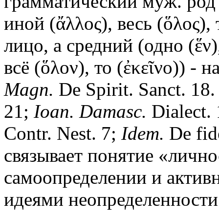
грамматический муж. род (
иной (ἄλλος), весь (ὅλος), 
лицо, а средний (одно (ἕν)
всё (ὅλον), то (ἐκεῖνο)) - 
Magn.
De Spirit. Sanct. 18.
21;
Ioan. Damasc.
Dialect.
Contr. Nest. 7;
Idem.
De fid
связывает понятие «лично
самоопределении и активн
идеями неопределенности