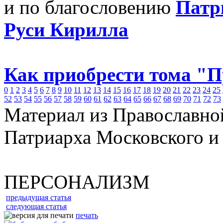
и по благословению
Патр
Руси Кирилла
Как приобрести тома "
0
1
2
3
4
5
6
7
8
9
10
11
12
13
14
15
16
17
18
19
20
21
22
23
24
25
52
53
54
55
56
57
58
59
60
61
62
63
64
65
66
67
68
69
70
71
72
73
Материал из Православно
Патриарха Московского и
ПЕРСОНАЛИЗМ
предыдущая статья
следующая статья
печать