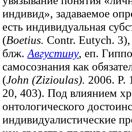
увязывание понятия «лич
индивид», задаваемое оп
есть индивидуальная суб
(
Boetius.
Contr. Eutych. 3)
блж.
Августину
, еп. Гипп
самосознания как обязат
(
John (Zizioulas).
2006. P. 
20, 403). Под влиянием х
онтологического достоинс
индивидуалистические пр