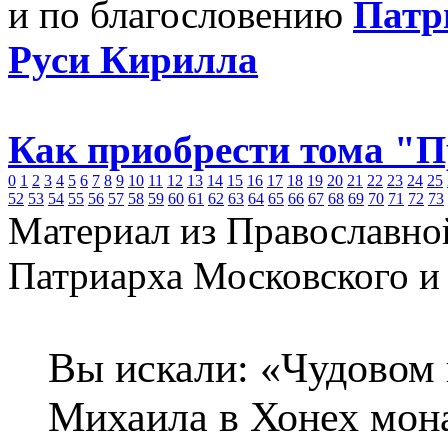
и по благословению
Патр
Руси Кирилла
Как приобрести тома "
0
1
2
3
4
5
6
7
8
9
10
11
12
13
14
15
16
17
18
19
20
21
22
23
24
25
52
53
54
55
56
57
58
59
60
61
62
63
64
65
66
67
68
69
70
71
72
73
Материал из Православно
Патриарха Московского и
Вы искали: «Чудовом 
Михаила в Хонех мон