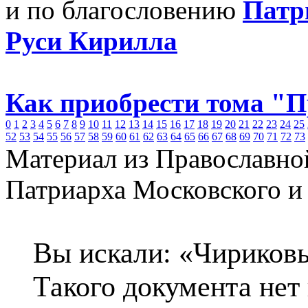
и по благословению
Патр
Руси Кирилла
Как приобрести тома "
0
1
2
3
4
5
6
7
8
9
10
11
12
13
14
15
16
17
18
19
20
21
22
23
24
25
52
53
54
55
56
57
58
59
60
61
62
63
64
65
66
67
68
69
70
71
72
73
Материал из Православно
Патриарха Московского и
Вы искали: «Чириков
Такого документа нет