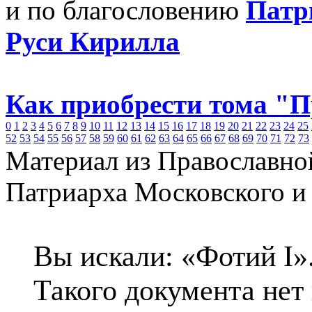
и по благословению
Патр
Руси Кирилла
Как приобрести тома "
0
1
2
3
4
5
6
7
8
9
10
11
12
13
14
15
16
17
18
19
20
21
22
23
24
25
52
53
54
55
56
57
58
59
60
61
62
63
64
65
66
67
68
69
70
71
72
73
Материал из Православно
Патриарха Московского и
Вы искали: «Фотий I»
Такого документа нет