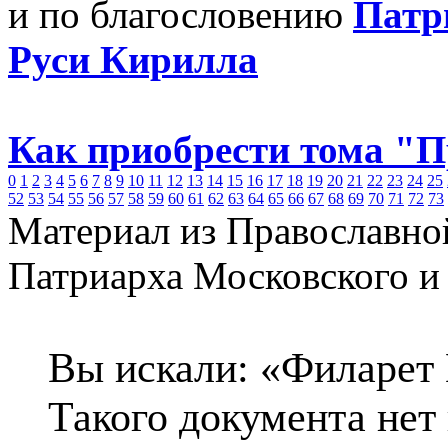
и по благословению
Патр
Руси Кирилла
Как приобрести тома "
0
1
2
3
4
5
6
7
8
9
10
11
12
13
14
15
16
17
18
19
20
21
22
23
24
25
52
53
54
55
56
57
58
59
60
61
62
63
64
65
66
67
68
69
70
71
72
73
Материал из Православно
Патриарха Московского и
Вы искали: «Филарет 
Такого документа нет