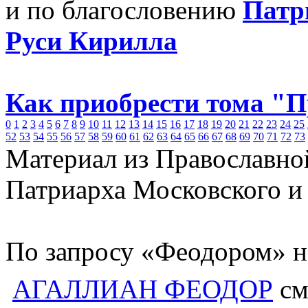
и по благословению
Патр
Руси Кирилла
Как приобрести тома "
0
1
2
3
4
5
6
7
8
9
10
11
12
13
14
15
16
17
18
19
20
21
22
23
24
25
52
53
54
55
56
57
58
59
60
61
62
63
64
65
66
67
68
69
70
71
72
73
Материал из Православно
Патриарха Московского и
По запросу «Феодором» н
АГАЛЛИАН ФЕОДОР
см