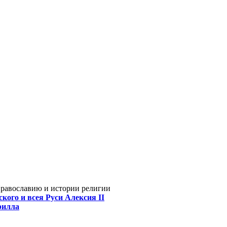
Православию и истории религии
кого и всея Руси Алексия II
рилла