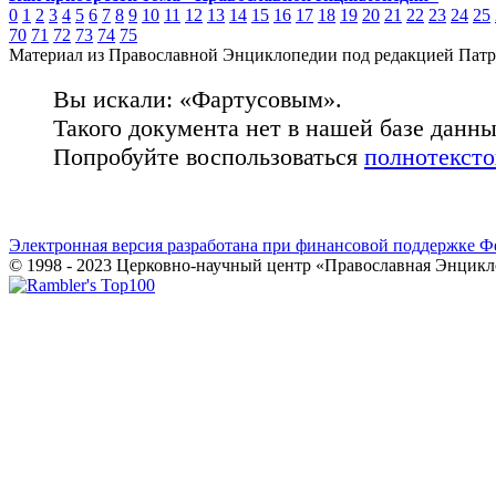
0
1
2
3
4
5
6
7
8
9
10
11
12
13
14
15
16
17
18
19
20
21
22
23
24
25
70
71
72
73
74
75
Материал из Православной Энциклопедии под редакцией Патр
Вы искали: «Фартусовым».
Такого документа нет в нашей базе данн
Попробуйте воспользоваться
полнотекст
Электронная версия разработана при финансовой поддержке Ф
© 1998 - 2023 Церковно-научный центр «Православная Энцикл