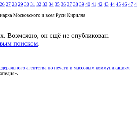
26
27
28
29
30
31
32
33
34
35
36
37
38
39
40
41
42
43
44
45
46
47
4
иарха Московского и всея Руси Кирилла
ых. Возможно, он ещё не опубликован.
овым поиском
.
едерального агентства по печати и массовым коммуникациям
опедия».