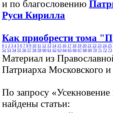
и по благословению
Патр
Руси Кирилла
Как приобрести тома "
0
1
2
3
4
5
6
7
8
9
10
11
12
13
14
15
16
17
18
19
20
21
22
23
24
25
52
53
54
55
56
57
58
59
60
61
62
63
64
65
66
67
68
69
70
71
72
73
Материал из Православно
Патриарха Московского и
По запросу «Усекновение
найдены статьи: