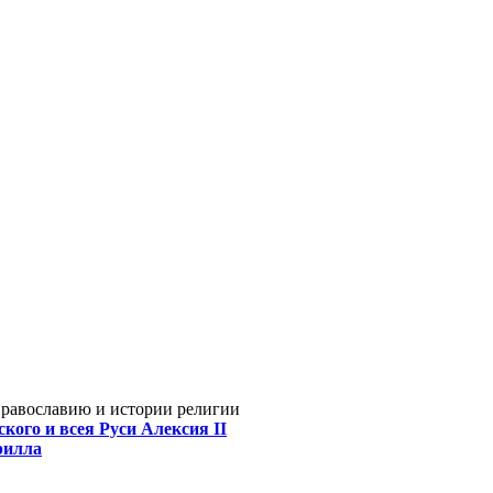
Православию и истории религии
кого и всея Руси Алексия II
рилла