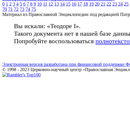
0
1
2
3
4
5
6
7
8
9
10
11
12
13
14
15
16
17
18
19
20
21
22
23
24
25
70
71
72
73
74
75
Материал из Православной Энциклопедии под редакцией Патр
Вы искали: «Теодоре I».
Такого документа нет в нашей базе данн
Попробуйте воспользоваться
полнотекст
Электронная версия разработана при финансовой поддержке Ф
© 1998 - 2023 Церковно-научный центр «Православная Энцикл