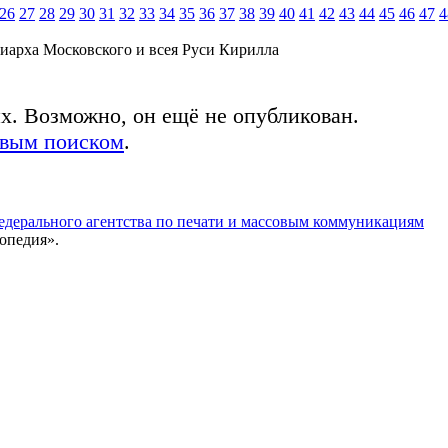
26
27
28
29
30
31
32
33
34
35
36
37
38
39
40
41
42
43
44
45
46
47
4
иарха Московского и всея Руси Кирилла
ых. Возможно, он ещё не опубликован.
овым поиском
.
едерального агентства по печати и массовым коммуникациям
опедия».