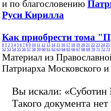
и по благословению
Патр
Руси Кирилла
Как приобрести тома "
0
1
2
3
4
5
6
7
8
9
10
11
12
13
14
15
16
17
18
19
20
21
22
23
24
25
52
53
54
55
56
57
58
59
60
61
62
63
64
65
66
67
68
69
70
71
72
73
Материал из Православно
Патриарха Московского и
Вы искали: «Суботин 
Такого документа нет