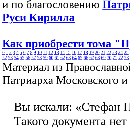
и по благословению
Патр
Руси Кирилла
Как приобрести тома "
0
1
2
3
4
5
6
7
8
9
10
11
12
13
14
15
16
17
18
19
20
21
22
23
24
25
52
53
54
55
56
57
58
59
60
61
62
63
64
65
66
67
68
69
70
71
72
73
Материал из Православно
Патриарха Московского и
Вы искали: «Стефан 
Такого документа нет