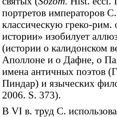
святых (
Sozom.
Hist. eccl.
портретов императоров С
классическую греко-рим. 
истории» изобилует алл
(истории о калидонском ве
Аполлоне и о Дафне, о Па
имена античных поэтов (
Пиндар) и языческих фило
2006. S. 373).
В VI в. труд С. использов