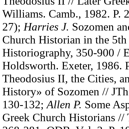
Theodosius II // Later Greek
Williams. Camb., 1982. P. 2
27);
Harries J.
Sozomen and
Church Historian in the 5th 
Historiography, 350-900 / E
Holdsworth. Exeter, 1986. 
Theodosius II, the Cities, 
History» of Sozomen // JThS
130-132;
Allen P.
Some Aspe
Greek Church Historians // 