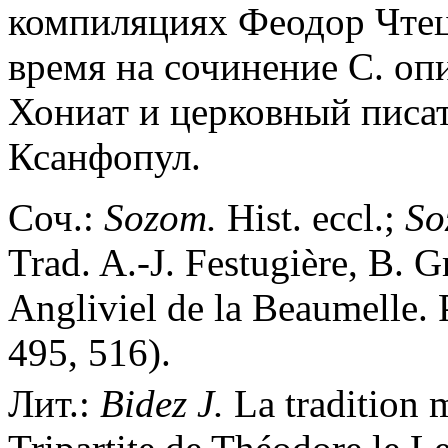
компиляциях Феодор Чтец 
время на сочинение С. оп
Хониат и церковный писа
Ксанфопул.
Соч.:
Sozom.
Hist. eccl.;
So
Trad. A.-J. Festugière, B. G
Angliviel de la Beaumelle. 
495, 516).
Лит.:
Bidez J.
La tradition 