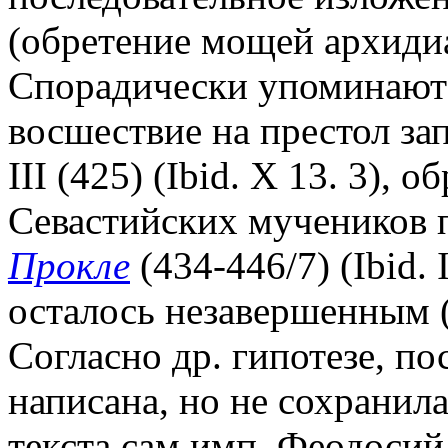
(обретение мощей архидиа
Спорадически упоминаютс
восшествие на престол за
III (425) (Ibid. X 13. 3),
Севастийских мучеников п
Прокле
(434-446/7) (Ibid.
осталось незавершенным 
Согласно др. гипотезе, по
написана, но не сохранила
текста сам имп. Феодосий 