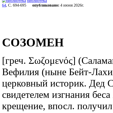
библиотека
64
, С. 694-695
опубликовано:
4 июня 2026г.
СОЗОМЕН
[греч. Σωζομενός] (Салам
Вефилия (ныне Бейт-Лахия)
церковный историк. Дед С
свидетелем изгнания беса
крещение, впосл. получил