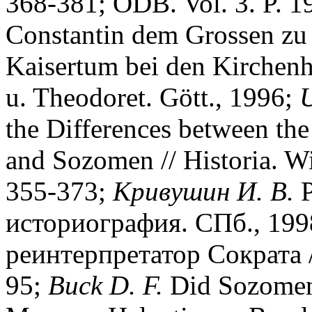
368-381; ODB. Vol. 3. P. 
Constantin dem Grossen zu 
Kaisertum bei den Kirchenh
u. Theodoret. Gött., 1996;
U
the Differences between the
and Sozomen // Historia. Wi
355-373;
Кривушин И. В.
Р
историография. СПб., 19
реинтерпретатор Сократа /
95;
Buck D. F.
Did Sozomen 