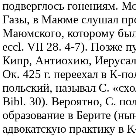
подверглось гонениям. Мо
Газы, в Маюме слушал п
Маюмского, которому было
eccl. VII 28. 4-7). Позже 
Кипр, Антиохию, Иерусал
Ок. 425 г. переехал в К-по
польский, называл С. «схо
Bibl. 30). Вероятно, С. п
образование в Берите (нын
адвокатскую практику в К