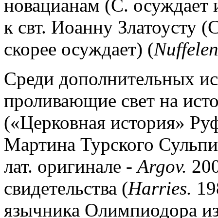
новацианам (С. осуждает и
к свт. Иоанну Златоусту (
скорее осуждает) (
Nuffelen
Среди дополнительных ист
проливающие свет на ист
(«Церковная история» Руф
Мартина Турского Сульпиц
лат. оригинале -
Argov.
200
свидетельства (
Harries.
19
язычника Олимпиодора из