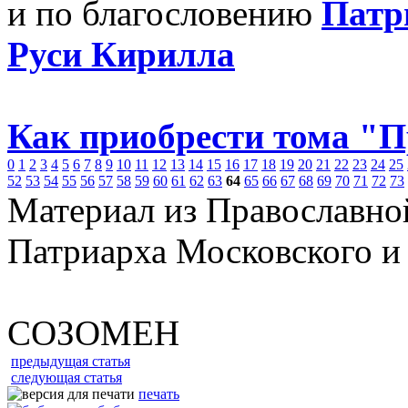
и по благословению
Патр
Руси Кирилла
Как приобрести тома "
0
1
2
3
4
5
6
7
8
9
10
11
12
13
14
15
16
17
18
19
20
21
22
23
24
25
52
53
54
55
56
57
58
59
60
61
62
63
64
65
66
67
68
69
70
71
72
73
Материал из Православно
Патриарха Московского и
СОЗОМЕН
предыдущая статья
следующая статья
печать