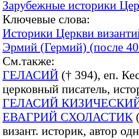
Зарубежные историки Цер
Ключевые слова:
Историки Церкви византи
Эрмий (Гермий) (после 40
См.также:
ГЕЛАСИЙ
(† 394), еп. К
церковный писатель, исто
ГЕЛАСИЙ КИЗИЧЕСКИ
ЕВАГРИЙ СХОЛАСТИК
(
визант. историк, автор одн