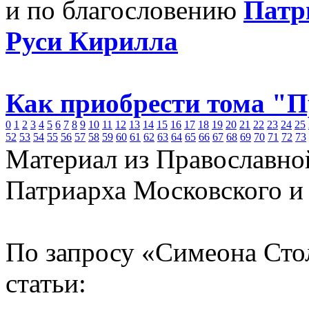
и по благословению
Патр
Руси Кирилла
Как приобрести тома "
0
1
2
3
4
5
6
7
8
9
10
11
12
13
14
15
16
17
18
19
20
21
22
23
24
25
52
53
54
55
56
57
58
59
60
61
62
63
64
65
66
67
68
69
70
71
72
73
Материал из Православно
Патриарха Московского и
По запросу «Симеона Сто
статьи: