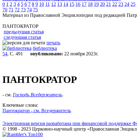
0
1
2
3
4
5
6
7
8
9
10
11
12
13
14
15
16
17
18
19
20
21
22
23
24
25
70
71
72
73
74
75
Материал из Православной Энциклопедии под редакцией Патр
ПАНТОКРАТОР
предыдущая статья
следующая статья
печать
библиотека
54
, С. 491
опубликовано:
22 ноября 2023г.
ПАНТОКРАТОР
- см.
Господь Вседержитель
.
Ключевые слова:
Пантократор - см. Вседержитель
Электронная версия разработана при финансовой поддержке Ф
© 1998 - 2023 Церковно-научный центр «Православная Энцикл