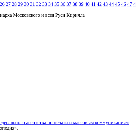
26
27
28
29
30
31
32
33
34
35
36
37
38
39
40
41
42
43
44
45
46
47
4
иарха Московского и всея Руси Кирилла
едерального агентства по печати и массовым коммуникациям
опедия».