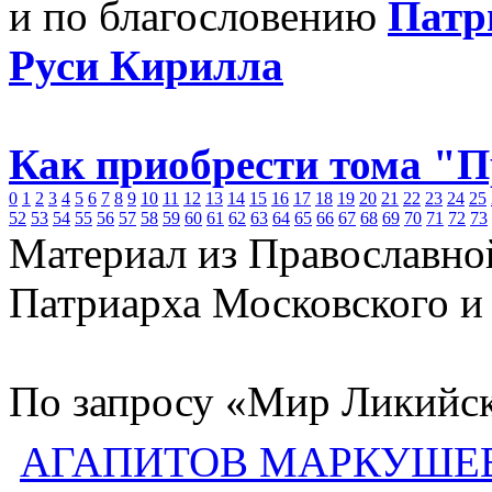
и по благословению
Патр
Руси Кирилла
Как приобрести тома "
0
1
2
3
4
5
6
7
8
9
10
11
12
13
14
15
16
17
18
19
20
21
22
23
24
25
52
53
54
55
56
57
58
59
60
61
62
63
64
65
66
67
68
69
70
71
72
73
Материал из Православно
Патриарха Московского и
По запросу «Мир Ликийск
АГАПИТОВ МАРКУШЕВ