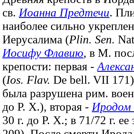
св.
Иоанна Предтечи
. Пл
наиболее сильно укреплен
Иерусалима (
Plin. Sen.
Nat
Иосифу Флавию
, в М. по
крепости: первая -
Алекса
(
Ios. Flav.
De bell. VII 171)
была разрушена рим. воен
до Р. Х.), вторая -
Иродом 
30 г. до Р. Х.; в 71/72 г. е
209). После смерти Ирода