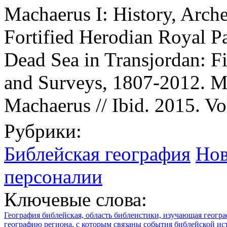
Machaerus I: History, Arche
Fortified Herodian Royal P
Dead Sea in Transjordan: Fi
and Surveys, 1807-2012. M
Machaerus // Ibid. 2015. Vol
Рубрики:
Библейская география
Нов
персоналии
Ключевые слова:
География библейская, область библеистики, изучающая геогр
географию региона, с которым связаны события библейской ис