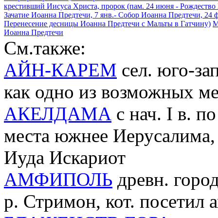
крестивший Иисуса Христа, пророк (пам. 24 июня - Рождество И
Зачатие Иоанна Предтечи, 7 янв.- Собор Иоанна Предтечи, 24 ф
Перенесение десницы Иоанна Предтечи с Мальты в Гатчину)
М
Иоанна Предтечи
См.также:
АЙН-КАРЕМ
сел. юго-за
как одно из возможных м
АКЕЛДАМА
с нач. I в. п
места южнее Иерусалима,
Иуда Искариот
АМФИПОЛЬ
древн. город
р. Стримон, кот. посетил 