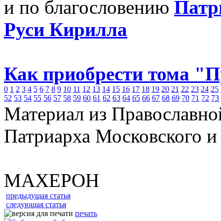
и по благословению
Патр
Руси Кирилла
Как приобрести тома "
0
1
2
3
4
5
6
7
8
9
10
11
12
13
14
15
16
17
18
19
20
21
22
23
24
25
52
53
54
55
56
57
58
59
60
61
62
63
64
65
66
67
68
69
70
71
72
73
Материал из Православно
Патриарха Московского и
МАХЕРОН
предыдущая статья
следующая статья
печать