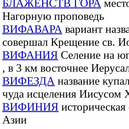
БЛАЖЕНСТВ ГОРА
место
Нагорную проповедь
ВИФАВАРА
вариант назва
совершал Крещение св. И
ВИФАНИЯ
Селение на юг
, в 3 км восточнее Иеруса
ВИФЕЗДА
название купал
чуда исцеления Иисусом 
ВИФИНИЯ
историческая 
Азии