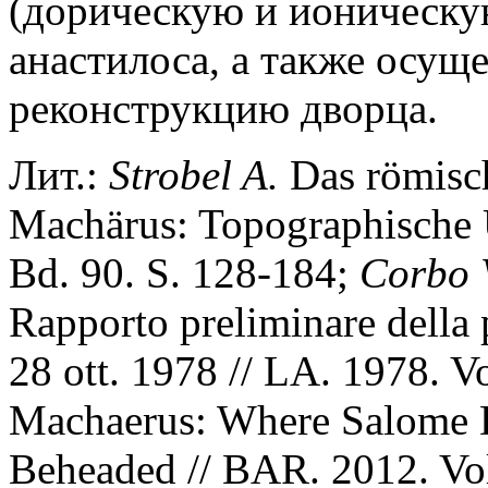
(дорическую и ионическую
анастилоса, а также осущ
реконструкцию дворца.
Лит.:
Strobel A.
Das römisc
Machärus: Topographische 
Bd. 90. S. 128-184;
Corbo 
Rapporto preliminare della 
28 ott. 1978 // LA. 1978. V
Machaerus: Where Salome D
Beheaded // BAR. 2012. Vol