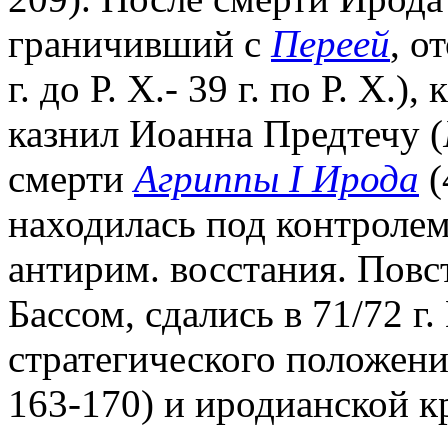
граничивший с
Переей
, о
г. до Р. Х.- 39 г. по Р. Х.
казнил Иоанна Предтечу (
смерти
Агриппы I Ирода
(
находилась под контролем 
антирим. восстания. Пов
Бассом, сдались в 71/72 г
стратегического положени
163-170) и иродианской кр