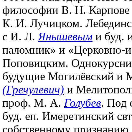
философии В. Н. Карпове 
К. И. Лучицком. Лебединс
с И. Л.
Янышевым
и буд. 
паломник» и «Церковно-и
Поповицким. Однокурсни
будущие Могилёвский и М
(Гречулевич)
и Мелитопол
проф. М. А.
Голубев
. Под
буд. еп. Имеретинский свт
собственному признанию,