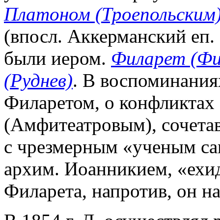
Платоном (Троепольским
(впосл. Аккерманский еп.
были иером.
Филарет (Фи
(Руднев)
. В воспоминания
Филаретом, о конфликтах
(Амфитеатровым), сочета
с чрезмерным «ученым са
архим. Иоанникием, «ехи
Филарета, напротив, он н