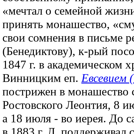
«мечтал о семейной жизни
принять монашество, «сму
свои сомнения в письме р
(Бенедиктову),
к-рый посо
1847 г. в академическом
Винницким еп.
Евсевием 
пострижен в монашество с
Ростовского Леонтия, 8 и
а 18 июля - во иерея. До 
в 1883 г. Л. поддерживал 