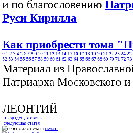
и по благословению
Патр
Руси Кирилла
Как приобрести тома "
0
1
2
3
4
5
6
7
8
9
10
11
12
13
14
15
16
17
18
19
20
21
22
23
24
25
52
53
54
55
56
57
58
59
60
61
62
63
64
65
66
67
68
69
70
71
72
73
Материал из Православно
Патриарха Московского и
ЛЕОНТИЙ
предыдущая статья
следующая статья
печать