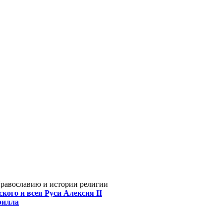
Православию и истории религии
кого и всея Руси Алексия II
рилла