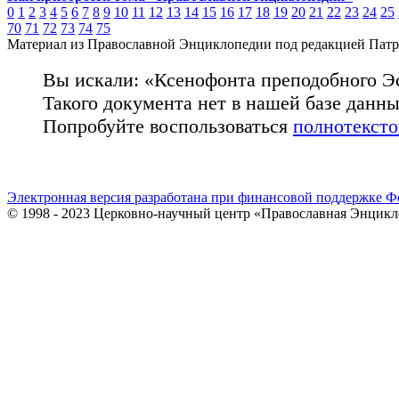
0
1
2
3
4
5
6
7
8
9
10
11
12
13
14
15
16
17
18
19
20
21
22
23
24
25
70
71
72
73
74
75
Материал из Православной Энциклопедии под редакцией Патр
Вы искали: «Ксенофонта преподобного Э
Такого документа нет в нашей базе данн
Попробуйте воспользоваться
полнотекст
Электронная версия разработана при финансовой поддержке Ф
© 1998 - 2023 Церковно-научный центр «Православная Энцикл