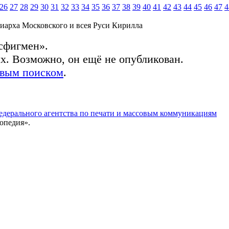
26
27
28
29
30
31
32
33
34
35
36
37
38
39
40
41
42
43
44
45
46
47
4
иарха Московского и всея Руси Кирилла
сфигмен».
ых. Возможно, он ещё не опубликован.
овым поиском
.
едерального агентства по печати и массовым коммуникациям
опедия».