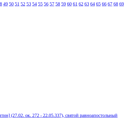
8
49
50
51
52
53
54
55
56
57
58
59
60
61
62
63
64
65
66
67
68
69
н] (27.02. ок. 272 - 22.05.337), святой равноапостольный