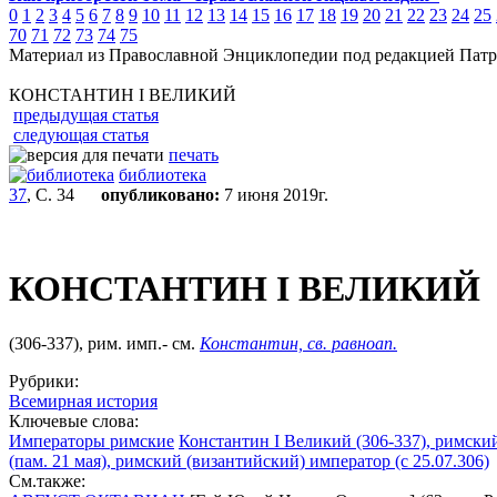
0
1
2
3
4
5
6
7
8
9
10
11
12
13
14
15
16
17
18
19
20
21
22
23
24
25
70
71
72
73
74
75
Материал из Православной Энциклопедии под редакцией Патр
КОНСТАНТИН I ВЕЛИКИЙ
предыдущая статья
следующая статья
печать
библиотека
37
, С. 34
опубликовано:
7 июня 2019г.
КОНСТАНТИН I ВЕЛИКИЙ
(306-337), рим. имп.- см.
Константин, св. равноап.
Рубрики:
Всемирная история
Ключевые слова:
Императоры римские
Константин I Великий (306-337), римский
(пам. 21 мая), римский (византийский) император (с 25.07.306)
См.также: