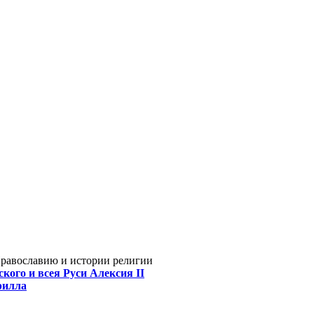
Православию и истории религии
кого и всея Руси Алексия II
рилла