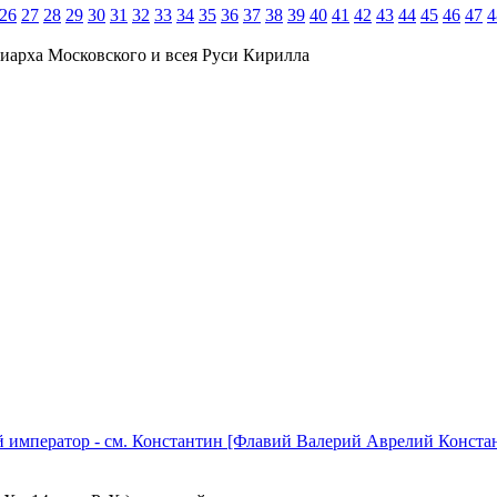
26
27
28
29
30
31
32
33
34
35
36
37
38
39
40
41
42
43
44
45
46
47
4
иарха Московского и всея Руси Кирилла
 император - см. Константин [Флавий Валерий Аврелий Константи