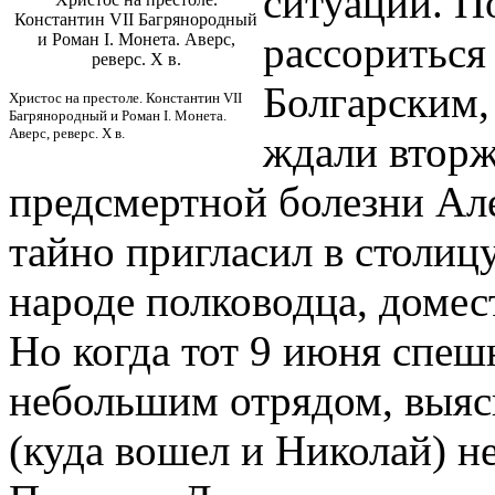
ситуации. П
Константин VII Багрянородный
рассориться
и Роман I. Монета. Аверс,
реверс. Х в.
Болгарским, 
Христос на престоле. Константин VII
Багрянородный и Роман I. Монета.
Аверс, реверс. Х в.
ждали вторж
предсмертной болезни Ал
тайно пригласил в столиц
народе полководца, домес
Но когда тот 9 июня спеш
небольшим отрядом, выясн
(куда вошел и Николай) не