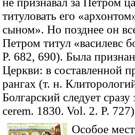
не признавал за Петром ц
титуловать его «архонтом
сыном». Но позднее он все
Петром титул «василевс бо
P. 682, 690). Была призна
Церкви: в составленной п
рангах (т. н. Клиторолог
Болгарский следует сразу
cerem. 1830. Vol. 2. P. 727)
Особое мест