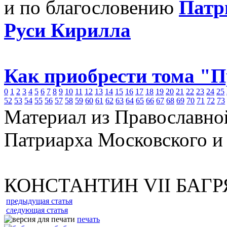
и по благословению
Патр
Руси Кирилла
Как приобрести тома "
0
1
2
3
4
5
6
7
8
9
10
11
12
13
14
15
16
17
18
19
20
21
22
23
24
25
52
53
54
55
56
57
58
59
60
61
62
63
64
65
66
67
68
69
70
71
72
73
Материал из Православно
Патриарха Московского и
КОНСТАНТИН VII БАГ
предыдущая статья
следующая статья
печать