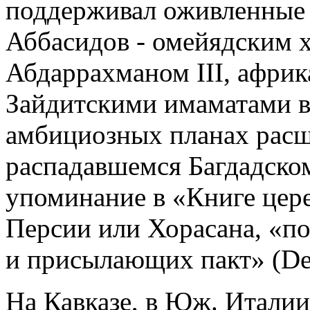
поддерживал оживленные 
Аббасидов - омейядским 
Абдаррахманом III, афри
Зайдитскими имаматами в
амбициозных планах расш
распадавшемся Багдадском
упоминание в «Книге цере
Персии или Хорасана, «п
и присылающих пакт» (De c
На Кавказе, в Юж. Италии 