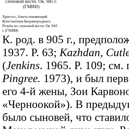
слоновой кости. Ок. 945 г.
(ГМИИ)
Христос, благословляющий
Константина Багрянородного.
Резьба по слоновой кости. Ок. 945
г. (ГМИИ)
К. род. в 905 г., предполо
1937. P. 63;
Kazhdan, Cutle
(
Jenkins
. 1965. P. 109; см
Pingree.
1973), и был пер
его 4-й жены, Зои Карвон
«Черноокой»). В предыду
было сыновей, что ставил