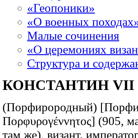
«Геопоники»
«О военных походах
Малые сочинения
«О церемониях визан
Структура и содержа
КОНСТАНТИН VI
(Порфирородный) [Порфир
Πορφυρογέννητος] (905, май
там же), визант. императо