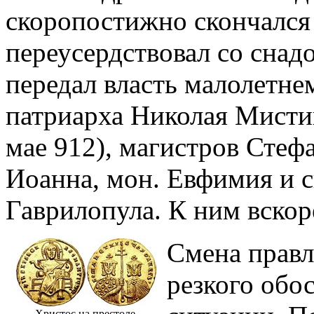
скоропостижно скончался 
переусердствовал со снад
передал власть малолетне
патриарха Николая Мистик
мае 912), магистров Стеф
Иоанна, мон. Евфимия и с
Гаврилопула. К ним вскор
Смена правл
резкого обо
Христос на престоле.