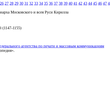
26
27
28
29
30
31
32
33
34
35
36
37
38
39
40
41
42
43
44
45
46
47
4
иарха Московского и всея Руси Кирилла
 (1147-1155)
едерального агентства по печати и массовым коммуникациям
опедия».