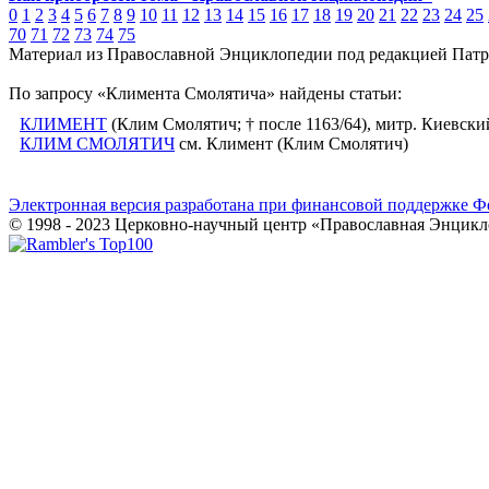
0
1
2
3
4
5
6
7
8
9
10
11
12
13
14
15
16
17
18
19
20
21
22
23
24
25
70
71
72
73
74
75
Материал из Православной Энциклопедии под редакцией Патр
По запросу «Климента Смолятича» найдены статьи:
КЛИМЕНТ
(Клим Смолятич; † после 1163/64), митр. Киевский
КЛИМ СМОЛЯТИЧ
см. Климент (Клим Смолятич)
Электронная версия разработана при финансовой поддержке Ф
© 1998 - 2023 Церковно-научный центр «Православная Энцикл