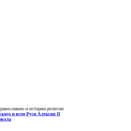
Православию и истории религии
кого и всея Руси Алексия II
рилла