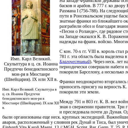
На западе Франкской державы осн
басков и арабов. В 777 г. ко дво
Рахмана I (756-788). На следующи
пути в Ронсевальском ущелье баск
знатные франки из ближайшего окр
разграбили обоз и благодаря знан
«Песни о Роланде», где рядовое 
на Западе оказался К. В. Поражен
надежды на франк. войско. Многие
С кон. 70-х гг. VIII в. король ст
781 г. эта область была выделена 
Имп. Карл Великий.
Благочестивый
). Через неск. лет 
Скульптура в ц. св. Иоанна
периодически совершали набеги на 
Предтечи бенедиктинского
покорили Барселону, а несколько 
мон-ря в Мюстаире
(Швейцария). IX или XII в.
Франки неоднократно вторгались 
приносить присягу на верность К. В
Имп. Карл Великий. Скульптура в
покорили эти земли.
ц. св. Иоанна Предтечи
бенедиктинского мон-ря в
Между 791 и 803 гг. К. В. вел вой
Мюстаире (Швейцария). IX или XII
зная о свержении правителя. Три г
в.
и преследовала почти до Дуная. О
были организованы еще неск. крупных экспедиций. Важнейшим 
аваров, расположенный у слияния рек Дунай и Тиса, был уни
Einhardi
Vita Karoli Magni. 13 // MGH. Script. Rer. Germ. T. 25