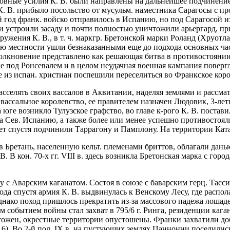
овные усилия К. В. были направлены на дальнейшее подчинени
ру К. В. прибыло посольство от мусульм. наместника Сарагосы с 
й год франк. войско отправилось в Испанию, но под Сарагосой и
и устроили засаду и почти полностью уничтожили арьергард, при
ужения К. В., в т. ч. маркгр. Бретонской марки Роланд (Хруотл
ию местности ушли безнаказанными еще до подхода основных ча
столкновение представлено как решающая битва в противостояни
ие под Ронсевалем и в целом неудачная военная кампания поверг
 из испан. христиан поспешили переселиться во Франкское коро
ал расселять своих вассалов в Аквитании, наделяя землями и расс
в вассальное королевство, ее правителем назначен Людовик, 3-ле
на юге возникло Тулузское графство, во главе к-рого К. В. постави
Сев. Испанию, а также более или менее успешно противостояли а
лет спустя подчинили Таррагону и Памплону. На территории Кат
в Бретань, населенную кельт. племенами бриттов, облагали да
. В кон. 70-х гг. VIII в. здесь возникла Бретонская марка с гор
ну с Аварским каганатом. Состоя в союзе с баварским герц. Тассил
ода спустя армия К. В. выдвинулась к Венскому Лесу, где распол
днако поход пришлось прекратить из-за массового падежа лошаде
событием войны стал захват в 795/6 г. Ринга, резиденции каг
чтожен, окрестные территории опустошены. Франки захватили д
. P. 16). Во 2-й пол. IX в. на пустующих землях Паннонии поселил