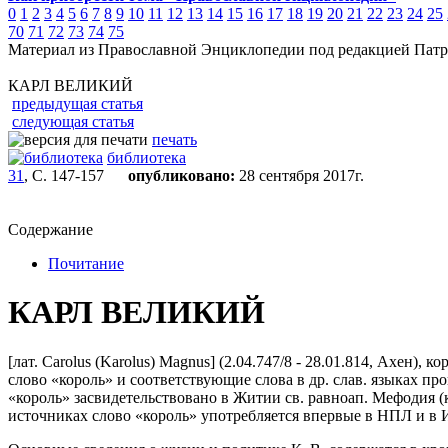
0
1
2
3
4
5
6
7
8
9
10
11
12
13
14
15
16
17
18
19
20
21
22
23
24
25
70
71
72
73
74
75
Материал из Православной Энциклопедии под редакцией Патр
КАРЛ ВЕЛИКИЙ
предыдущая статья
следующая статья
печать
библиотека
31
, С. 147-157
опубликовано:
28 сентября 2017г.
Содержание
Почитание
КАРЛ ВЕЛИКИЙ
[лат. Carolus (Karolus) Magnus] (2.04.747/8 - 28.01.814, Ахен), к
слово «король» и соответствующие слова в др. слав. языках про
«король» засвидетельствовано в Житии св. равноап. Мефодия (к
источниках слово «король» употребляется впервые в НПЛ и в 