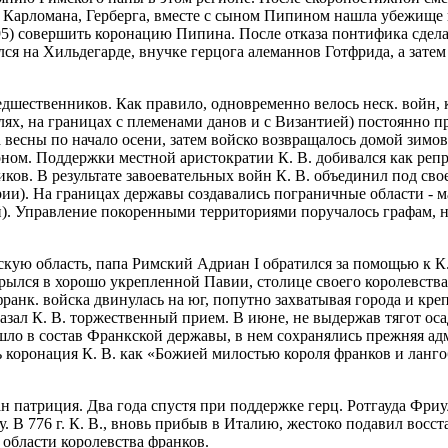
 Карломана, Герберга, вместе с сыном Пипином нашла убежище п
5) совершить коронацию Пипина. После отказа понтифика сделат
лся на Хильдегарде, внучке герцога алеманнов Готфрида, а зате
дшественников. Как правило, одновременно велось неск. войн,
землях, на границах с племенами данов и с Византией) постоянн
а весны по начало осени, затем войско возвращалось домой зим
оном. Поддержки местной аристократии К. В. добивался как реп
иков. В результате завоевательных войн К. В. объединил под св
и). На границах державы создавались пограничные области - ма
). Управление покоренными территориями поручалось графам, н
скую область, папа Римский Адриан I обратился за помощью к К. 
рылся в хорошо укрепленной Павии, столице своего королевства
анк. войска двинулась на юг, попутно захватывая города и крепо
казал К. В. торжественный прием. В июне, не выдержав тягот ос
ошло в состав Франкской державы, в нем сохранялись прежняя а
ь коронация К. В. как «Божией милостью короля франков и лангобар
н патриция. Два года спустя при поддержке герц. Ротгауда Фри
. В 776 г. К. В., вновь прибыв в Италию, жестоко подавил вос
области королевства франков.