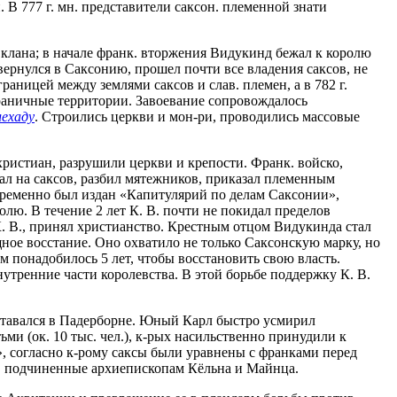
 В 777 г. мн. представители саксон. племенной знати
 клана; в начале франк. вторжения Видукинд бежал к королю
вернулся в Саксонию, прошел почти все владения саксов, не
раницей между землями саксов и слав. племен, а в 782 г.
граничные территории. Завоевание сопровождалось
лехаду
. Строились церкви и мон-ри, проводились массовые
ристиан, разрушили церкви и крепости. Франк. войско,
пал на саксов, разбил мятежников, приказал племенным
овременно был издан «Капитулярий по делам Саксонии»,
лю. В течение 2 лет К. В. почти не покидал пределов
К. В., принял христианство. Крестным отцом Видукинда стал
ное восстание. Оно охватило не только Саксонскую марку, но
 понадобилось 5 лет, чтобы восстановить свою власть.
тренние части королевства. В этой борьбе поддержку К. В.
оставался в Падерборне. Юный Карл быстро усмирил
и (ок. 10 тыс. чел.), к-рых насильственно принудили к
», согласно к-рому саксы были уравнены с франками перед
ы, подчиненные архиепископам Кёльна и Майнца.