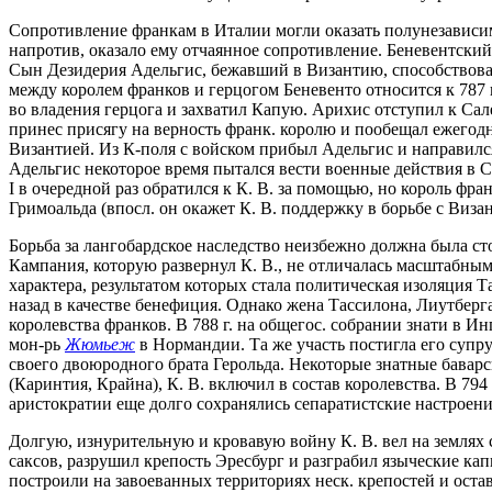
Сопротивление франкам в Италии могли оказать полунезависимы
напротив, оказало ему отчаянное сопротивление. Беневентский
Сын Дезидерия Адельгис, бежавший в Византию, способствовал
между королем франков и герцогом Беневенто относится к 787 
во владения герцога и захватил Капую. Арихис отступил к Сале
принес присягу на верность франк. королю и пообещал ежегод
Византией. Из К-поля с войском прибыл Адельгис и направился 
Адельгис некоторое время пытался вести военные действия в С
I в очередной раз обратился к К. В. за помощью, но король фр
Гримоальда (впосл. он окажет К. В. поддержку в борьбе с Визан
Борьба за лангобардское наследство неизбежно должна была ст
Кампания, которую развернул К. В., не отличалась масштабным
характера, результатом которых стала политическая изоляция Т
назад в качестве бенефиция. Однако жена Тассилона, Лиутберга
королевства франков. В 788 г. на общегос. собрании знати в И
мон-рь
Жюмьеж
в Нормандии. Та же участь постигла его супруг
своего двоюродного брата Герольда. Некоторые знатные баварс
(Каринтия, Крайна), К. В. включил в состав королевства. В 794
аристократии еще долго сохранялись сепаратистские настроени
Долгую, изнурительную и кровавую войну К. В. вел на землях с
саксов, разрушил крепость Эресбург и разграбил языческие кап
построили на завоеванных территориях неск. крепостей и остав