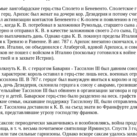
е лангобардские герц-ства Сполето и Беневенто. Сполетское гер
 герц. Арихис был женат на дочери кор. Дезидерия и потому счи
 активизации контактов Беневенто с К-полем и появлению в ге
г., когда К. В. потребовал в заложники Румольда, старшего сын
рно и отправил К. В. в качестве заложников своего 2-го сына, Г
но выплачивать дань. Однако едва К. В. покинул пределы Итали
к Тревизо и Равенне. В авг. 787 г. Арихис внезапно скончался,
ев. Италии, он объединился с Атабергой, вдовой Арихиса, и со
анков не пошел с войском в Италию (поскольку готовился к войне
тией и в захвате Истрии).
олкнуть К. В. с герцогом Баварии - Тассилон III был давним с
 характером: король оставил в герц-стве лишь неск. военных о
ассилона III. В 787 г. герцог был вынужден явиться к королю и 
, дочь Дезидерия, склонила герцога к союзу с аварами, грозивш
нгельхайме Тассилон III был обвинен в организации заговора и 
у и детей. Баварское герц-ство было разделено на неск. графств
кие семьи, оказавшие поддержку Тассилону III, были отправлен
 г. Тассилона доставили к К. В. на съезд знати во Франкфурте д
я, представлявшие угрозу господству франков.
аксов: периодически заканчиваясь и возобновляясь, война продли
ища, в т. ч. весьма почитаемое святилище Ирминсул. Спустя 3 го
или там сильные гарнизоны. Однако вскоре саксам удалось захват