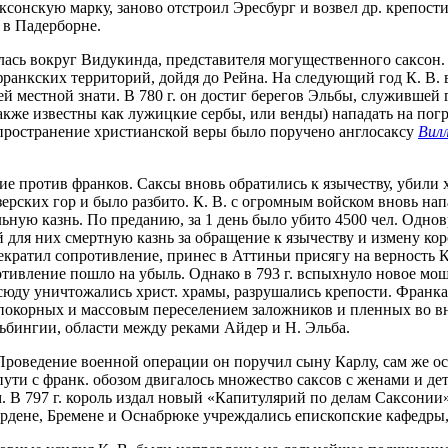
сонскую марку, заново отстроил Эресбург и возвел др. крепости.
ь в Падерборне.
лась вокруг Видукинда, представителя могущественного саксон.
франкских территорий, дойдя до Рейна. На следующий год К. В. 
й местной знати. В 780 г. он достиг берегов Эльбы, служившей г
также известны как лужицкие сербы, или венды) нападать на по
спространение христианской веры было поручено англосаксу
Вил
 против франков. Саксы вновь обратились к язычеству, убили х
зерских гор и было разбито. К. В. с огромным войском вновь на
льную казнь. По преданию, за 1 день было убито 4500 чел. Одн
для них смертную казнь за обращение к язычеству и измену коро
екратил сопротивление, принес в Аттиньи присягу на верность 
тивление пошло на убыль. Однако в 793 г. вспыхнуло новое мощ
юду уничтожались христ. храмы, разрушались крепости. Франкам
окорных и массовым переселением заложников и пленных во вну
ьбингии, области между реками Айдер и Н. Эльба.
. Проведение военной операции он поручил сыну Карлу, сам же 
и с франк. обозом двигалось множество саксов с женами и детьм
. В 797 г. король издал новый «Капитулярий по делам Саксонии
ердене, Бремене и Оснабрюке учреждались епископские кафедр