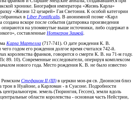
ства франков и Старшие Мецские анналы, создававшиеся при
акской хронике. Биография императора «Жизнь Карла»
разцу «Жизни 12 цезарей» Гая Светония. К особой категории
, собранных в
Liber Pontificalis
. В анонимной поэме «Карл
а создана вскоре после события (датировка произведения
бо опираются на упомянутые выше источники, либо содержат в
ликого», составленные
Ноткером Заикой
.
ома
Карла Мартелла
(717-741). О дате рождения К. В.
 чего годом его рождения долгое время считался 742-й.
х королевства франков, говорится о смерти К. В. на 71-м году.
» (Пс 89. 10). Современные исследователи, оперируя комплексом
 началом нового года. Место рождения К. В. не было известно
ой Римским
Стефаном II (III)
в церкви мон-ря св. Дионисия близ
 на трон в Нуайоне, а Карломан - в Суасоне. Подробности
 центральногерм. земель (Тюрингия, Гессен), земли вдоль
центральные области королевства - основная часть Нейстрии,