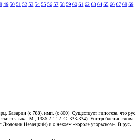
8
49
50
51
52
53
54
55
56
57
58
59
60
61
62
63
64
65
66
67
68
69
герц. Баварии (с 788), имп. (с 800). Существует гипотеза, что рус.
ого языка. М., 1986 2. Т. 2. С. 333-334). Употребление слова
ся Людовик Немецкий) и о некоем «короле угорьском». В рус.