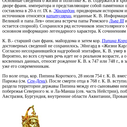
Основные сведения о жизни и политике К. В. содержатся в хр
дворе франк. императора и представляющие собой памятники 
составлена в 20-х гг. IX в.
Эйнгардом
, придворным историком и
источников относятся
капитулярии
, изданные К. В. Информаци
Великий и папа Лев» описана встреча папы Римского
Льва III
и
остается спорной). Сохранился ряд источников эпистолярного 
основном информацию легендарного характера. К сочинениям п
К. В.- старший сын франк. майордома и затем кор.
Пипина Кор
достоверных сведений не сохранилось. Эйнгард в «Жизни Карла
Согласно несохранившейся надгробной эпитафии, К. В. умер в в
Вероятно, во всех случаях речь идет не о реальном возрасте, а
косвенных данных, относят рождение К. В. к 747 или 748 г., в 
уже его современникам.
По воле отца, кор. Пипина Короткого, 28 июля 754 г. К. В. в
Парижа (см.
Сен-Дени
). После смерти отца в 768 г. К. В. всту
раздела территории державы Пипина между его сыновьями неизв
побережья Северного м. и Ла-Манша (сев. часть Нейстрии), по
Австразия, Бургундия, внутренние области Аквитании, Прован