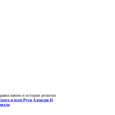
Православию и истории религии
кого и всея Руси Алексия II
рилла