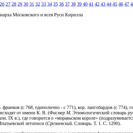
26
27
28
29
30
31
32
33
34
35
36
37
38
39
40
41
42
43
44
45
46
47
4
иарха Московского и всея Руси Кирилла
ор. франков (с 768, единолично - с 771), кор. лангобардов (с 774), 
исходят от имени К. В. (
Фасмер М.
Этимологический словарь русск
он. IX в.), где говорится о «моравьском короле» (подразумевает
Ипатьевской летописи (
Срезневский.
Словарь. Т. 1. С. 1290).