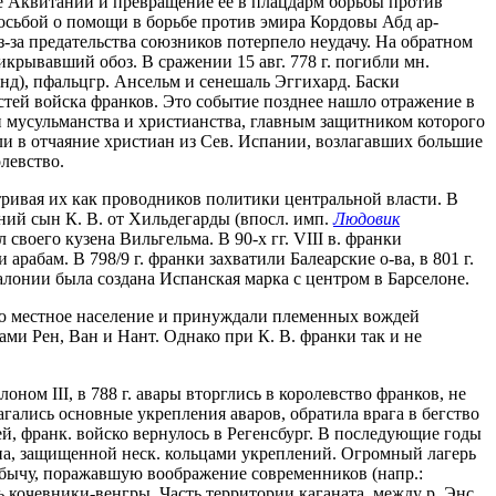
е Аквитании и превращение ее в плацдарм борьбы против
просьбой о помощи в борьбе против эмира Кордовы Абд ар-
з-за предательства союзников потерпело неудачу. На обратном
крывавший обоз. В сражении 15 авг. 778 г. погибли мн.
анд), пфальцгр. Ансельм и сенешаль Эггихард. Баски
стей войска франков. Это событие позднее нашло отражение в
и мусульманства и христианства, главным защитником которого
ли в отчаяние христиан из Сев. Испании, возлагавших большие
левство.
матривая их как проводников политики центральной власти. В
тний сын К. В. от Хильдегарды (впосл. имп.
Людовик
л своего кузена Вильгельма. В 90-х гг. VIII в. франки
рабам. В 798/9 г. франки захватили Балеарские о-ва, в 801 г.
алонии была создана Испанская марка с центром в Барселоне.
нью местное население и принуждали племенных вождей
одами Рен, Ван и Нант. Однако при К. В. франки так и не
оном III, в 788 г. авары вторглись в королевство франков, не
агались основные укрепления аваров, обратила врага в бегство
й, франк. войско вернулось в Регенсбург. В последующие годы
ана, защищенной неск. кольцами укреплений. Огромный лагерь
обычу, поражавшую воображение современников (напр.:
ись кочевники-венгры. Часть территории каганата, между р. Энс