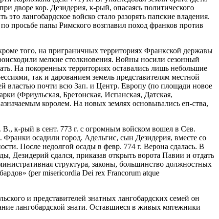
ри дворе кор. Дезидерия, к-рый, опасаясь политического
ь это лангобардское войско стало разорять папские владения.
м по просьбе папы Римского возглавил поход франков против
 кроме того, на приграничных территориях Франкской державы
о происходили мелкие столкновения. Войны носили сезонный
овать. На покоренных территориях оставались лишь небольшие
рессиями, так и дарованием земель представителям местной
оей властью почти всю Зап. и Центр. Европу (по площади новое
рки (Фриульская, Бретонская, Испанская, Датская,
азначаемым королем. На новых землях основывались еп-ства,
В., к-рый в сент. 773 г. с огромным войском вошел в Сев.
. Франки осадили город. Адельгис, сын Дезидерия, вместе со
сти. После недолгой осады в февр. 774 г. Верона сдалась. В
ады, Дезидерий сдался, приказав открыть ворота Павии и отдать
дминистративная структура, законы, большинство должностных
дов» (per misericordia Dei rex Francorum atque
ульского и представителей знатных лангобардских семей он
стание лангобардской знати. Оставшиеся в живых мятежники