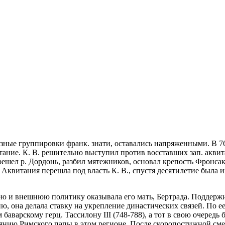
ные группировки франк. знати, оставались напряженными. В 76
ание. К. В. решительно выступил против восставших зап. аквита
шел р. Дордонь, разбил мятежников, основал крепость Фронсак
 Аквитания перешла под власть К. В., спустя десятилетие была 
юю и внешнюю политику оказывала его мать, Бертрада. Поддерж
 она делала ставку на укрепление династических связей. По ее 
аварскому герц. Тассилону III (748-788), а тот в свою очередь б
янию Римского папы в этом регионе. После скоропостижной смерт