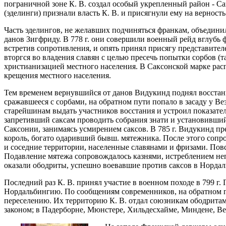
пограничной зоне К. В. создал особый укрепленный район - Сак
(эделинги) признали власть К. В. и присягнули ему на верност
Часть эделингов, не желавших подчиняться франкам, объедини
данов Зигфриду. В 778 г. они совершили военный рейд вглубь 
встретив сопротивления, и опять принял присягу представителе
вторгся во владения славян с целью пресечь попытки сорбов (
христианизацией местного населения. В Саксонской марке ра
крещения местного населения.
Тем временем вернувшийся от данов Видукинд поднял восстание
сражавшееся с сорбами, на обратном пути попало в засаду у Ве
старейшинам выдать участников восстания и устроил показате
запретивший саксам проводить собрания знати и установивший 
Саксонии, занимаясь усмирением саксов. В 785 г. Видукинд пр
король, богато одаривший бывш. мятежника. После этого сопро
и соседние территории, населенные славянами и фризами. Повс
Подавление мятежа сопровождалось казнями, истреблением неп
оказали ободриты, успешно воевавшие против саксов в Нордал
Последний раз К. В. принял участие в военном походе в 799 г
Нордальбингию. По сообщениям современников, на обратном пут
переселению. Их территорию К. В. отдал союзникам ободритам
законом; в Падерборне, Мюнстере, Хильдесхайме, Миндене, В