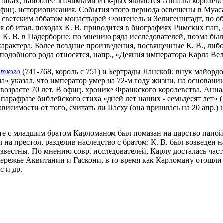
ониках, наиболее значимыми из к-рых являются Анналы королев
офиц. историописания. События этого периода освещены в Муас
 светским аббатом монастырей Фонтенель и Зелигенштадт, по об
я об итал. походах К. В. приводится в биографиях Римских пап
 К. В. в Падерборне; по мнению ряда исследователей, поэма был
характера. Более поздние произведения, посвященные К. В., ли
одобного рода относятся, напр., «Деяния императора Карла Ве
откого
(741-768, король с 751) и Бертрады Ланской; внук майорд
» указал, что император умер на 72-м году жизни, на основании
озрасте 70 лет. В офиц. хронике Франкского королевства, Аннала
 о парафразе библейского стиха «дней лет наших - семьдесят лет
зависимости от того, считать ли Пасху (она пришлась на 20 апр.)
месте с младшим братом Карломаном был помазан на царство пап
пил на престол, разделив наследство с братом: К. В. был возведен
естны. По мнению совр. исследователей, Карлу досталась часть
бережье Аквитании и Гаскони, в то время как Карломану отошли 
с и др.