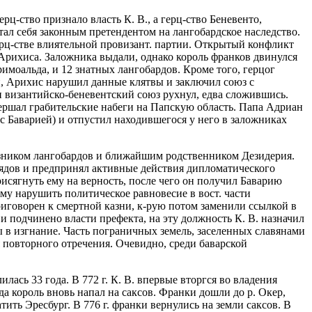
ц-ство признало власть К. В., а герц-ство Беневенто,
тал себя законным претендентом на лангобардское наследство.
рц-стве влиятельной провизант. партии. Открытый конфликт
а Арихиса. Заложника выдали, однако король франков двинулся
римоальда, и 12 знатных лангобардов. Кроме того, герцог
и, Арихис нарушил данные клятвы и заключил союз с
 и византийско-беневентский союз рухнул, едва сложившись.
вершал грабительские набеги на Папскую область. Папа Адриан
 с Баварией) и отпустил находившегося у него в заложниках
оюзником лангобардов и ближайшим родственником Дезидерия.
трядов и предпринял активные действия дипломатического
присягнуть ему на верность, после чего он получил Баварию
ему нарушить политическое равновесие в вост. части
приговорен к смертной казни, к-рую потом заменили ссылкой в
 и подчинено власти префекта, на эту должность К. В. назначил
ы в изгнание. Часть пограничных земель, заселенных славянами
ля повторного отречения. Очевидно, среди баварской
лась 33 года. В 772 г. К. В. впервые вторгся во владения
да король вновь напал на саксов. Франки дошли до р. Окер,
ить Эресбург. В 776 г. франки вернулись на земли саксов. В