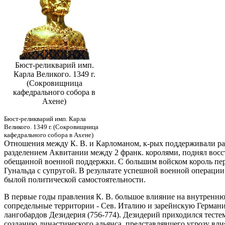
Бюст-реликварий имп.
Карла Великого. 1349 г.
(Сокровищница
кафедрального собора в
Ахене)
Бюст-реликварий имп. Карла
Великого. 1349 г. (Сокровищница
кафедрального собора в Ахене)
Отношения между К. В. и Карломаном, к-рых поддерживали раз
разделением Аквитании между 2 франк. королями, поднял восст
обещанной военной поддержки. С большим войском король пере
Гунальда с супругой. В результате успешной военной операции
былой политической самостоятельности.
В первые годы правления К. В. большое влияние на внутренн
сопредельные территории - Сев. Италию и зарейнскую Германию,
лангобардов Дезидерия (756-774). Дезидерий приходился тестем б
созданию династического альянса, представлявшего угрозу вли