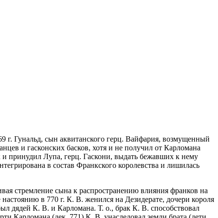
9 г. Гунальд, сын аквитанского герц. Вайфария, возмущенный
нцев и гасконских басков, хотя и не получил от Карломана
 и принудил Лупа, герц. Гаскони, выдать бежавших к нему
интегрирована в состав Франкского королевства и лишилась
ивая стремление сына к распространению влияния франков на
настоянию в 770 г. К. В. женился на Дезидерате, дочери короля
ыл дядей К. В. и Карломана. Т. о., брак К. В. способствовал
и Карломана (дек. 771) К. В. унаследовал земли брата (дети