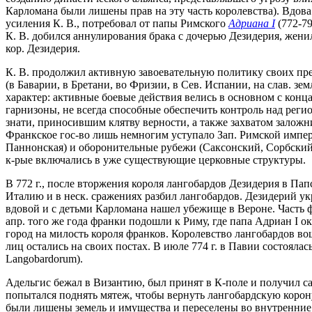
Карломана были лишены прав на эту часть королевства). Вдова
усиления К. В., потребовал от папы Римского
Адриана I
(772-79
К. В. добился аннулирования брака с дочерью Дезидерия, жени
кор. Дезидерия.
К. В. продолжил активную завоевательную политику своих пре
(в Баварии, в Бретани, во Фризии, в Сев. Испании, на слав. 
характер: активные боевые действия велись в основном с конц
гарнизоны, не всегда способные обеспечить контроль над реги
знати, приносившим клятву верности, а также захватом заложн
Франкское гос-во лишь немногим уступало Зап. Римской импери
Паннонская) и оборонительные рубежи (Саксонский, Сорбский
к-рые включались в уже существующие церковные структуры.
В 772 г., после вторжения короля лангобардов Дезидерия в Пап
Италию и в неск. сражениях разбил лангобардов. Дезидерий ук
вдовой и с детьми Карломана нашел убежище в Вероне. Часть фр
апр. того же года франки подошли к Риму, где папа Адриан I о
город на милость короля франков. Королевство лангобардов в
лиц остались на своих постах. В июле 774 г. в Павии состоялас
Langobardorum).
Адельгис бежал в Византию, был принят в К-поле и получил са
попытался поднять мятеж, чтобы вернуть лангобардскую корону
были лишены земель и имущества и переселены во внутренние 