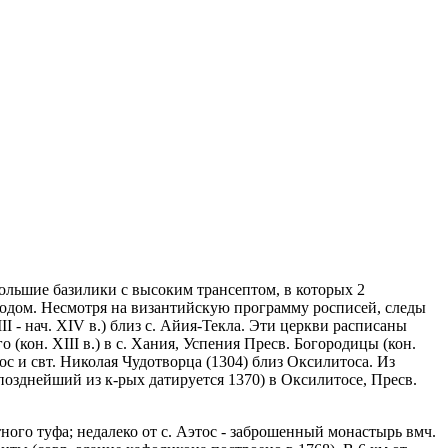
большие базилики с высоким трансептом, в которых 2
водом. Несмотря на византийскую программу росписей, следы
I - нач. XIV в.) близ с. Айия-Текла. Эти церкви расписаны
кон. XIII в.) в с. Хания, Успения Пресв. Богородицы (кон.
гос и свт. Николая Чудотворца (1304) близ Оксилитоса. Из
озднейший из к-рых датируется 1370) в Оксилитосе, Пресв.
тного туфа; недалеко от с. Аэтос - заброшенный монастырь вмч.