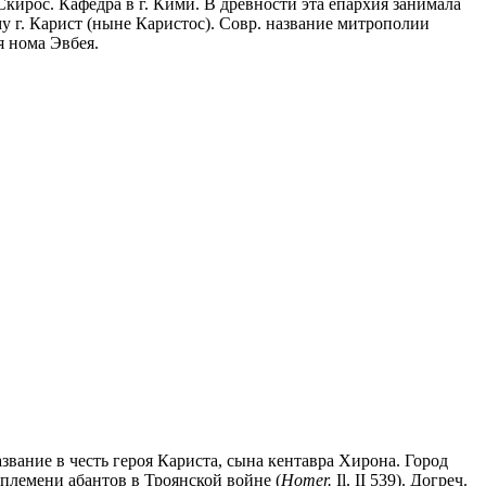
Скирос. Кафедра в г. Кими. В древности эта епархия занимала
 г. Карист (ныне Каристос). Совр. название митрополии
я нома Эвбея.
звание в честь героя Кариста, сына кентавра Хирона. Город
племени абантов в Троянской войне (
Homer.
Il. II 539). Догреч.