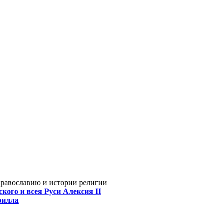
Православию и истории религии
кого и всея Руси Алексия II
рилла