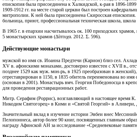
епископия была присоединена к Халкидской, к-рая в 1896-1899
1909-1912 гг. на месте старой церкви был построен кафедральн
митрополии. К ней была присоединена Скиросская епископия.
больница, приют, профессиональная техническая школа, школа 
В 1965 г. в епархии насчитывалось ок. 100 приходских храмов,
5 монастырских храмов (Δίπτυχα. 2012. Σ. 596).
Действующие монастыри
мужской во имя св. Иоанна Предтечи (Карион) близ сел. Ахладе
XV в. афонскими монахами, достоверно известен с XVII в., отс
позднее 1529 как муж. мон-рь, в 1925 преобразован в женский
отреставрирован в 1150, в 1835 обитель переименована во имя 
(основан в 2001). Монастырь вмч. Георгия Победоносца в креп
для проведения реставрационных работ.
Митр. Серафим (Роррис), возглавляющий в настоящее время К. 
Никодим Святогорец» в Кими и «Святой Георгий» в Аливери, 
Значительный вклад в изучение истории Эвбеи внес Мессиний
Пелопоннеса, автор более 90 книг, посвященных главным обра
награду Афинской АН за исследование «Средневековые памятн
Византийские памятники