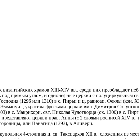
х византийских храмов XIII-XIV вв., среди них преобладают не
сь под прямым углом, и однонефные церкви с полуциркульным с
подня (1296 или 1310) в с. Пирьи и ц. равноап. Феклы (кон. XII
Эммануил, украсила фресками церкви вмч. Димитрия Солунского (
03) в с. Макрихори, свт. Николая Чудотворца (ок. 1300) в с. Пир
редставляют церкви прав. Анны (с 2 слоями росписей XIV в., п
городицы, или Панагица (1393), в Аливери.
купольная 4-столпная ц. св. Таксиархов XII в., сложенная из мес