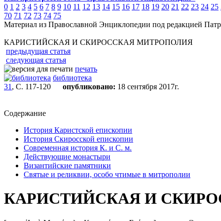
0
1
2
3
4
5
6
7
8
9
10
11
12
13
14
15
16
17
18
19
20
21
22
23
24
25
70
71
72
73
74
75
Материал из Православной Энциклопедии под редакцией Патр
КАРИСТИЙСКАЯ И СКИРОССКАЯ МИТРОПОЛИЯ
предыдущая статья
следующая статья
печать
библиотека
31
, С. 117-120
опубликовано:
18 сентября 2017г.
Содержание
История Каристской епископии
История Скиросской епископии
Современная история К. и С. м.
Действующие монастыри
Византийские памятники
Святые и реликвии, особо чтимые в митрополии
КАРИСТИЙСКАЯ И СКИР