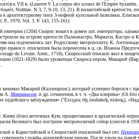
тся к VII в. (
Laurent V.
La corpus des sceaux de l'Empire byzantin.
rouz
è
s.
Notitiae. N 3, 7, 9-10, 13, 21). В византийской крепости,
ла к архитектурному типу 3-нефной купольной базилики. Еписко
 P., 1979. Vol. 3. P. 143, 155-161).
 империи (1204) Скирос вошел в домен лат. императора, однако 
остроили на острове крепости Палиокастро, Маркеси, Кастро и 
мя она подчинялась лат. Родосскому митрополиту. К. Антониадис
о правосл. епископия была перенесена в ц. св. Иоанна Предтечи 
 voyage du Levant. Amst., 1718), Скиросский епископ жил в нище
ии (1821-1829) были уроженцы Скироса иером. Макарий (Варлаа
.
и занимал Макарий (Каллиархис), который успешно боролся с пр
ом А.
Макракисом
, и др. сочинения, в т. ч. «Два клирика» (Οἱ δ
ние иудейского заблуждения» (῎Ελεγχος τῆς ἰουδαϊκῆς πλάνης), «Н
 в г. Кими (близ античных Кум, процветавших в архаический пе
асия Великого был построен митрополичий собор (снесен в 1930,
йской и Каристийской и Скиросской епископий был свт.
Нектари
 совершать службы архиерейским чином. После ухода на покой м