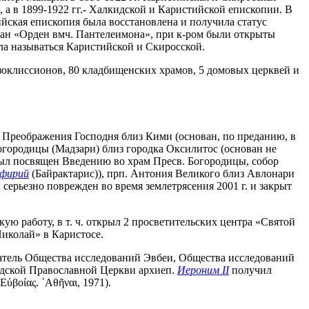
 а в 1899-1922 гг.- Халкидской и Каристийской епископии. В
тийская епископия была восстановлена и получила статус
ван «Орден вмч. Пантелеимона», при к-ром были открыты
ла называться Каристийской и Скиросской.
экзоклиссионов, 80 кладбищенских храмов, 5 домовых церквей и
 - Преображения Господня близ Кими (основан, по преданию, в
Богородицы (Мадзари) близ городка Оксилитос (основан не
 был посвящен Введению во храм Пресв. Богородицы, собор
фирий
(Байрактарис)), прп. Антония Великого близ Авлонари
л серьезно поврежден во время землетрясения 2001 г. и закрыт
ую работу, в т. ч. открыл 2 просветительских центра «Святой
иколай» в Каристосе.
датель Общества исследований Эвбеи, Общества исследований
ладской Православной Церкви архиеп.
Иероним II
получил
ὐβοίας. ᾿Αθῆναι, 1971).