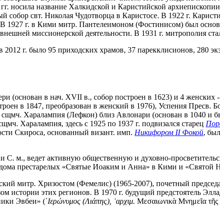
 гг. носила название Халкидской и Каристийской архиепископии,
ый собор свт. Николая Чудотворца в Каристосе. В 1922 г. Карис
 В 1927 г. в Кими митр. Пантелеимоном (Фостинисом) был осно
внешней миссионерской деятельности. В 1931 г. митрополия ста
 в 2012 г. было 95 приходских храмов, 37 парекклисионов, 280 
ри (основан в нач. XVII в., собор построен в 1623) и 4 женских
троен в 1847, преобразован в женский в 1976), Успения Пресв. 
), сщмч. Харалампия (Лефкон) близ Авлонари (основан в 1040 и
сщмч. Харалампия, здесь с 1925 по 1937 г. подвизался старец
Пор
ости Скироса, основанный визант. имп.
Никифором II Фокой
, бы
и С. м., ведет активную общественную и духовно-просветительск
дома престарелых «Святые Иоаким и Анна» в Кими и «Святой Н
ский митр. Хризостом (Фемелис) (1965-2007), почетный предсе
зом истории этих регионов. В 1970 г. будущий предстоятель Эл
ики Эвбеи» (
῾Ιερώνυμος (Λιάπης), ᾿αρχιμ.
Μεσαιωνικὰ Μνημεῖα τῆς Ε