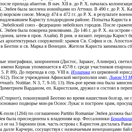
после прихода абантов. В нач. XII в. до Р. Х. началась колониза
. Х. Эвбея была заселена ионийцами из Аттики. В 490 г. до Р. Х
 морском союзе. Между 474 и 472 гг. до Р. Х. в результате вое
надлежавшем Каристу плодородном районе. Попытка Кариста в 44
ав Эвбейский союз - федерацию эвбейских городов. После сражения
Х. Эвбея была покорена римлянами. До 146 г. до Р. Х. на остров
едония, затем в пров. Ахайя). В рим. и визант. периоды Карист 
тых архитектурных сооружений: храмов Св. Софии и св. Апостол
в Беотии и св. Марка в Венеции. Жители Кариста занимались сб
ые эпиграфики, захоронения (Дистоc, Заракес, Аливери), свети
о имени Кириак упоминается в 457/8 г. среди участников епархи
5. P. 89). До перехода в сер. VIII в.
Иллирика
из церковной юрисд
l. 612). После учреждения Афинской митрополии имп.
Львом VI 
rrouz
è
s.
Notitiae. N 3, 7, 9-10, 13). Нек-рое время она была зави
С Димитрием Варданом, еп. Каристским, дружил и состоял в пер
(Стириот), покинувший Беотию во время нашествия болгар, не п
 основано подворье мон-ря Осиос Лукас и построен храм, просущ
К-поля (1204) по соглашению Partitio Romaniae Эвбея должна бы
вбея была присоединена к владениям кор. Фессалоники
Бонифаци
ил ее на 3 баронии (юж. часть острова с Каристом досталась Рава
а далле Карчери, сосуществуя с назначаемым венецианцами байл