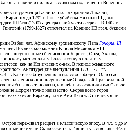
ие бароны заявили о полном вассальном подчинении Венеции.
тельности уроженца Кариста итал. дворянина Ликария,
а с Каристом до 1295 г. После убийства Никколо III далле
о III Гизи (1390) - центральной части острова. В 1402 г.
 Григорий (1799-1827) отпечатал на Керкире НЗ греч. буквами
архии Эвбеи, лат. Афинскому архиепископу. Папа
Гонорий III
скопией. После освобождения К-поля Михаилом VIII
делены подчиненные ей епископии Кариста, Орея, Авлона,
Эврипскому митрополиту. Более жесткую политику в
итеров, как на Ионических о-вах. В период османского
кратилось. Антитурецкие выступления 1770-1771 гг.
1823 гг. Каристос безуспешно пытался освободить Одиссеас
разделен на 2 епископии, подчиненные Элладской Православной
скопия была восстановлена, и к ней присоединили о-в Скирос.
жение Порфма точно неизвестно. Скорее всего город
вери, называемой Каравос, или в Ано-Ватии. Эти епископии
Остров переживал расцвет в классическую эпоху. В 475 г. до Р.
известный по имени Скиросский еп. Ириней участвовал в 343 г.