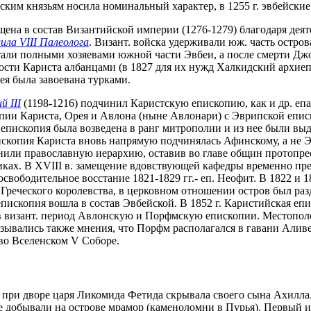
ским князьям носила номинальный характер, в 1255 г. эвбейск
ена в состав Византийской империи (1276-1279) благодаря дея
ила VIII Палеолога
. Визант. войска удерживали юж. часть остров
али полными хозяевами южной части Эвбеи, а после смерти Джордж
сти Кариста албанцами (в 1827 для их нужд Халкидский архиеп.
бея была завоевана турками.
 III
(1198-1216) подчинил Каристскую епископию, как и др. еп
опии Кариста, Орея и Авлона (ныне Авлонари) с Эврипской епи
 епископия была возведена в ранг митрополии и из нее были вы
пископия Кариста вновь напрямую подчинялась Афинскому, а не 
ли православную иерархию, оставив во главе общин протопресв
ках. В XVIII в. замещение вдовствующей кафедры временно пре
освободительное восстание 1821-1829 гг.- еп. Неофит. В 1822 и 
тав Греческого королевства, в церковном отношении остров был 
пископия вошла в состав Эвбейской. В 1852 г. Каристийская епи
в визант. период Авлонскую и Порфмскую епископии. Местополо
сказывались также мнения, что Порфм располагался в гавани Али
 во Вселенском V Соборе.
 при дворе царя Ликомида Фетида скрывала своего сына Ахилла. 
яне добывали на острове мрамор (каменоломни в Пурья). Первый 