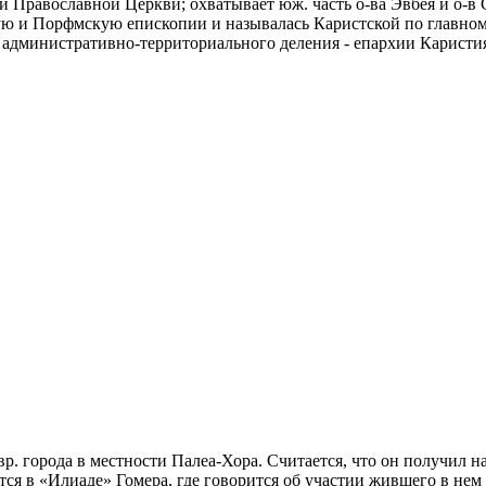
кой Православной Церкви; охватывает юж. часть о-ва Эвбея и о-в 
ю и Порфмскую епископии и называлась Каристской по главному
ы административно-территориального деления - епархии Каристи
р. города в местности Палеа-Хора. Считается, что он получил на
я в «Илиаде» Гомера, где говорится об участии жившего в нем 