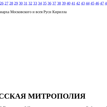
26
27
28
29
30
31
32
33
34
35
36
37
38
39
40
41
42
43
44
45
46
47
4
иарха Московского и всея Руси Кирилла
ОССКАЯ МИТРОПОЛИЯ