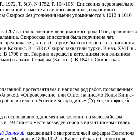
 P., 1972. T. 5(3). N 1752. P. 104-105). Епископия первоначально
 построенной на месте античного акрополя, сохранились
пы Скироса без уточнения имени упоминаются в 1012 и 1016
в 1207 г. стал владением венецианского рода Гизи, правившего
Каламица. Скиросская епископия была подчинена лат.
 предполагает, что на Скиросе была основана лат. епископия.
в Кохилья. В 1538 г. Скирос захватили турки. В нач. XVIII в.,
те. В 1708 г. еп. Гавриил перешел в католицизм под влиянием
м) и архим. Серафим (Баласос). В 1841 г. Скиросская
опагандой протестантизма и написал ряд работ, посвященных
ύο κληρικοί), «Опровержение, или Ответ на письмо Ионы Кинга»
адгробный гимн на Успение Богородицы» (῞Υμνος ἐπιτάφιος εἰς
риод и основавших одноименные колонии на малоазийском
 в 1932 на его месте возведен собор в византийском стиле).
й Эгинский
, смещенный с митрополичьей кафедры Пентаполя.
итр. Макария в 1896-1922 гг. Каристийская и Скиросская