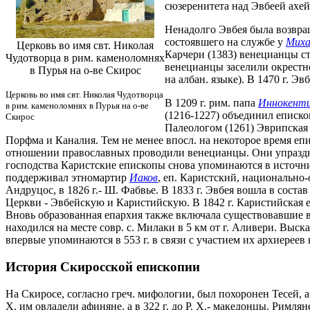
сюзеренитета над Эвбеей ахей
Ненадолго Эвбея была возвращ
состоявшего на службе у
Миха
Церковь во имя свт. Николая
Карчери (1383) венецианцы ст
Чудотворца в рим. каменоломнях
венецианцы заселили окрестно
в Пурья на о-ве Скирос
на албан. языке). В 1470 г. Эв
Церковь во имя свт. Николая Чудотворца
В 1209 г. рим. папа
Иннокентий
в рим. каменоломнях в Пурья на о-ве
(1216-1227) объединил еписк
Скирос
Палеологом (1261) Эврипская
Порфма и Каналия. Тем не менее впосл. на некоторое время е
отношении православных проводили венецианцы. Они упраздни
господства Каристские епископы снова упоминаются в источни
поддерживал этномартир
Иаков
, еп. Каристский, национально-
Андруцос, в 1826 г.- Ш. Фабвье. В 1833 г. Эвбея вошла в сос
Церкви - Эвбейскую и Каристийскую. В 1842 г. Каристийская е
Вновь образованная епархия также включала существовавшие 
находился на месте совр. с. Милаки в 5 км от г. Аливери. Вы
впервые упоминаются в 553 г. в связи с участием их архиереев
История Скиросской епископии
На Скиросе, согласно греч. мифологии, был похоронен Тесей, а
Х. им овладели афиняне, а в 322 г. до Р. Х.- македонцы. Римл