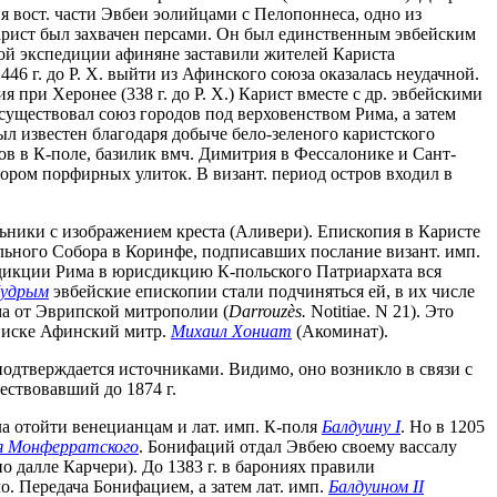
ция вост. части Эвбеи эолийцами с Пелопоннеса, одно из
. Карист был захвачен персами. Он был единственным эвбейским
нной экспедиции афиняне заставили жителей Кариста
6 г. до Р. Х. выйти из Афинского союза оказалась неудачной.
 при Херонее (338 г. до Р. Х.) Карист вместе с др. эвбейскими
е существовал союз городов под верховенством Рима, а затем
был известен благодаря добыче бело-зеленого каристского
ов в К-поле, базилик вмч. Димитрия в Фессалонике и Сант-
ором порфирных улиток. В визант. период остров входил в
льники с изображением креста (Аливери). Епископия в Каристе
ального Собора в Коринфе, подписавших послание визант. имп.
икции Рима в юрисдикцию К-польского Патриархата вся
Мудрым
эвбейские епископии стали подчиняться ей, в их числе
сима от Эврипской митрополии (
Darrouz
è
s.
Notitiae. N 21). Это
еписке Афинский митр.
Михаил Хониат
(Акоминат).
одтверждается источниками. Видимо, оно возникло в связи с
ествовавший до 1874 г.
ла отойти венецианцам и лат. имп. К-поля
Балдуину I
. Но в 1205
я Монферратского
. Бонифаций отдал Эвбею своему вассалу
но далле Карчери). До 1383 г. в барониях правили
о. Передача Бонифацием, а затем лат. имп.
Балдуином II