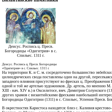
Деисус. Роспись ц. Пресв.
Богородицы «Одигитрия» в с.
Спильес. 1311 г.
Деисус. Роспись ц. Пресв. Богородицы
«Одигитрия» в с. Спильес. 1311 г.
На территории К. и С. м. сосредоточено большинство эвбейски
цилиндрических свода поставлены один на другой, пересекая
западного влияния присутствуют во фресках ц. Преображения Гос
одной и той же артелью художников. Др. артель, по мнению М. 
XIII - нач. XIV в.) в Оксилитосе, вмч. Димитрия Солунского (13
других храмов с византийскими фресками наибольший интерес п
Богородицы Одигитрии (1311) в с. Спильес, Успения Пресв. Бо
В окрестностях Каристоса находятся: близ с. Каливия крестово-