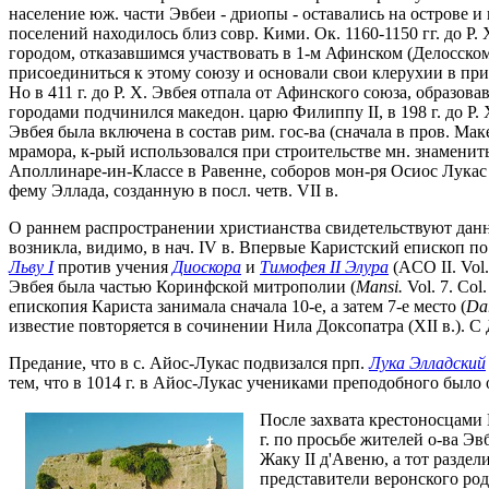
население юж. части Эвбеи - дриопы - оставались на острове и 
поселений находилось близ совр. Кими. Ок. 1160-1150 гг. до Р
городом, отказавшимся участвовать в 1-м Афинском (Делосском)
присоединиться к этому союзу и основали свои клерухии в при
Но в 411 г. до Р. Х. Эвбея отпала от Афинского союза, образов
городами подчинился македон. царю Филиппу II, в 198 г. до Р. 
Эвбея была включена в состав рим. гос-ва (сначала в пров. Мак
мрамора, к-рый использовался при строительстве мн. знамени
Аполлинаре-ин-Классе в Равенне, соборов мон-ря Осиос Лукас 
фему Эллада, созданную в посл. четв. VII в.
О раннем распространении христианства свидетельствуют данн
возникла, видимо, в нач. IV в. Впервые Каристский епископ п
Льву I
против учения
Диоскора
и
Тимофея II Элура
(ACO II. Vol. 
Эвбея была частью Коринфской митрополии (
Mansi.
Vol. 7. Co
епископия Кариста занимала сначала 10-е, а затем 7-е место (
Da
известие повторяется в сочинении Нила Доксопатра (XII в.). 
Предание, что в с. Айос-Лукас подвизался прп.
Лука Элладский
тем, что в 1014 г. в Айос-Лукас учениками преподобного было
После захвата крестоносцами 
г. по просьбе жителей о-ва Э
Жаку II д'Авеню, а тот раздел
представители веронского род