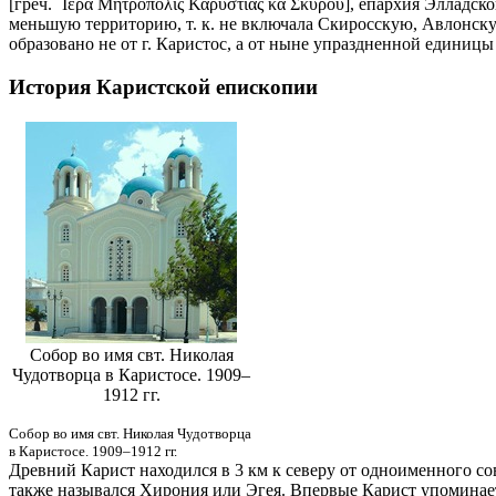
[греч. ῾Ιερὰ Μητρόπολις Καρυστίας κα Σκύρου], епархия Элладс
меньшую территорию, т. к. не включала Скиросскую, Авлонску
образовано не от г. Каристос, а от ныне упраздненной единиц
История Каристской епископии
Собор во имя свт. Николая
Чудотворца в Каристосе. 1909–
1912 гг.
Собор во имя свт. Николая Чудотворца
в Каристосе. 1909–1912 гг.
Древний Карист находился в 3 км к северу от одноименного сов
также назывался Хирония или Эгея. Впервые Карист упоминаетс