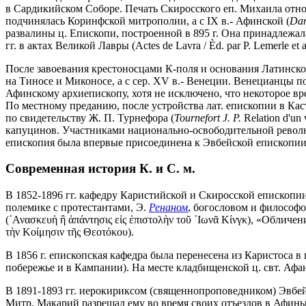
в Сардикийском Соборе. Печать Скиросского еп. Михаила относи
подчинялась Коринфской митрополии, а с IX в.- Афинской (
Dar
развалины ц. Епископи, построенной в 895 г. Она принадлежа
гг. в актах Великой Лавры (Actes de Lavra / Èd. par P. Lemerlе et al.
После завоевания крестоносцами К-поля и основания Латинской
на Тиносе и Миконосе, а с сер. XV в.- Венеции. Венецианцы п
Афинскому архиепископу, хотя не исключено, что некоторое вре
По местному преданию, после устройства лат. епископии в Кастр
по свидетельству Ж. П. Турнефора (
Tournefort J. P.
Relation d'un
капуцинов. Участниками национально-освободительной революц
епископия была впервые присоединена к Эвбейской епископии
Современная история К. и С. м.
В 1852-1896 гг. кафедру Каристийской и Скиросской епископи
полемике с протестантами, Э.
Ренаном
, богословом и философ
(᾿Ανασκευὴ ἢ ἀπάντησις εἰς ἐπιστολὴν τοῦ ᾿Ιωνᾶ Κίνγκ), «Обличе
τὴν Κοίμησιν τῆς Θεοτόκου).
В 1856 г. епископская кафедра была перенесена из Каристоса
побережье и в Кампании). На месте кладбищенской ц. свт. Афан
В 1891-1893 гг. иерокириксом (священнопроповедником) Эвбе
Митр. Макарий разрешал ему во время своих отъездов в Афины