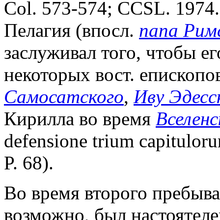
Col. 573-574; CCSL. 1974.
Пелагия (впосл.
папа Римс
заслуживал того, чтобы ег
некоторых вост. епископо
Самосатского
,
Иву Эдесс
Кирилла во время
Вселенс
defensione trium capituloru
P. 68).
Во время второго пребыва
возможно, был настоятеле