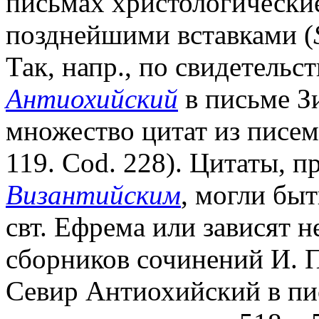
письмах христологически
позднейшими вставками (
Так, напр., по свидетельст
Антиохийский
в письме З
множество цитат из писем 
119. Cod. 228). Цитаты, 
Византийским
, могли бы
свт. Ефрема или зависят н
сборников сочинений И. П
Севир Антиохийский в п