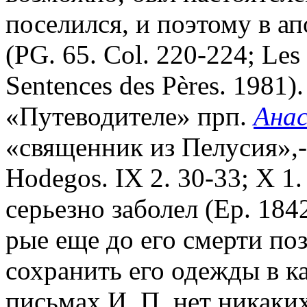
поселился, и поэтому в а
(PG. 65. Col. 220-224; Les
Sentences des Pères. 1981
«Путеводителе» прп.
Ана
«священник из Пелусия»,- 
Hodegos. IX 2. 30-33; X 1.
серьезно заболел (Ep. 1842
рые еще до его смерти по
сохранить его одежды в ка
письмах И. П. нет никаки