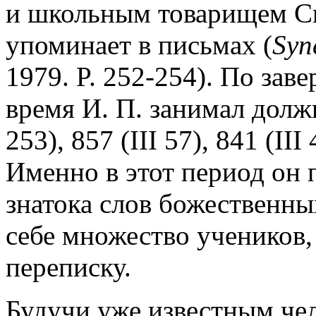
и школьным товарищем Си
упоминает в письмах (
Syn
1979. P. 252-254). По за
время И. П. занимал должн
253), 857 (III 57), 841 (II
Именно в этот период он 
знатока слов божественны
себе множество учеников,
переписку.
Будучи уже известным чел