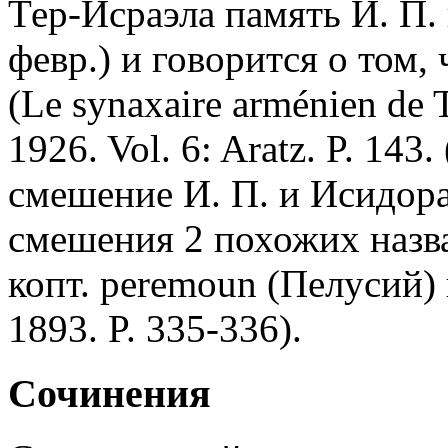
Тер-Исраэла память И. П.
февр.) и говорится о том,
(Le synaxaire arménien de Te
1926. Vol. 6: Aratz. P. 143.
смешение И. П. и Исидора
смешения 2 похожих назва
копт.
peremoun
(Пелусий)
1893. P. 335-336).
Сочинения