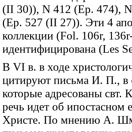
(II 30)), N 412 (Ep. 474), 
(Ep. 527 (II 27)). Эти 4 а
коллекции (Fol. 106r, 136
идентифицирована (Les Sent
В VI в. в ходе христологи
цитируют письма И. П., в 
которые адресованы свт. 
речь идет об ипостасном 
Христе. По мнению А. Шм