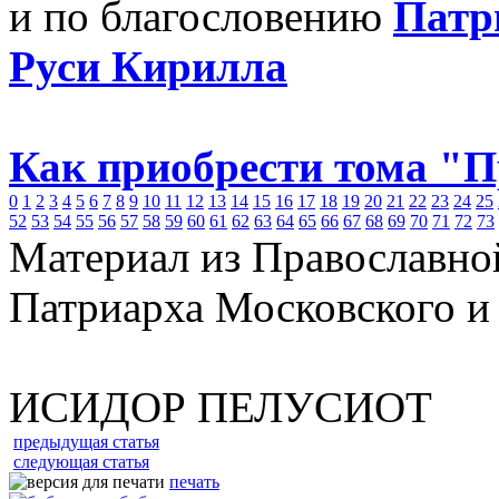
и по благословению
Патр
Руси Кирилла
Как приобрести тома "
0
1
2
3
4
5
6
7
8
9
10
11
12
13
14
15
16
17
18
19
20
21
22
23
24
25
52
53
54
55
56
57
58
59
60
61
62
63
64
65
66
67
68
69
70
71
72
73
Материал из Православно
Патриарха Московского и
ИСИДОР ПЕЛУСИОТ
предыдущая статья
следующая статья
печать