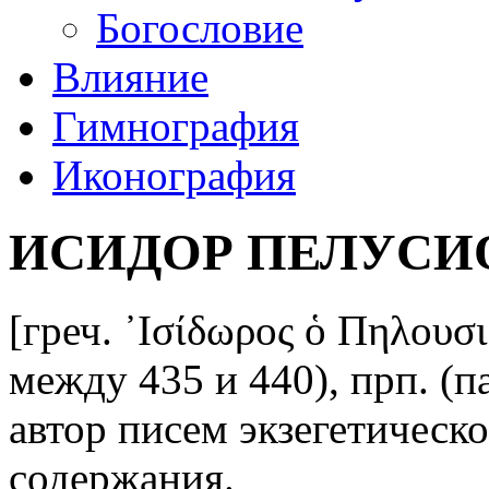
Богословие
Влияние
Гимнография
Иконография
ИСИДОР ПЕЛУСИ
[греч. ᾿Ισίδωρος ὁ Πηλουσ
между 435 и 440), прп. (па
автор писем экзегетическ
содержания.