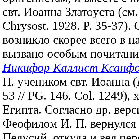
свт. Иоанна Златоуста (см
Chrysost. 1928. P. 35-37)
возникло скорее всего в н
вызвано особым почитание
Никифор Каллист Ксанфо
П. учеником свт. Иоанна (
53 // PG. 146. Col. 1249),
Египта. Согласно др. верс
Феофилом И. П. вернулся
Пелусий, откуда и вел пе