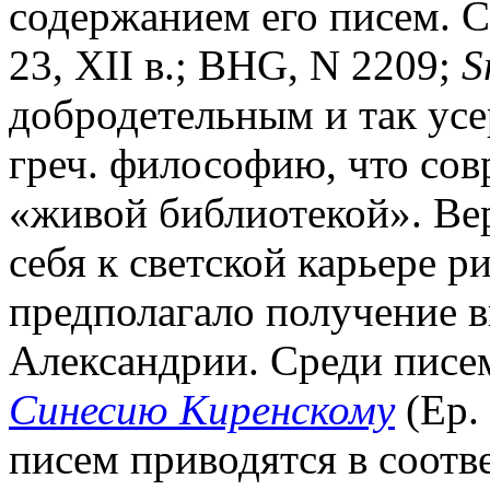
содержанием его писем. С
23, XII в.; BHG, N 2209;
S
добродетельным и так усе
греч. философию, что сов
«живой библиотекой». Вер
себя к светской карьере р
предполагало получение 
Александрии. Среди писем
Синесию Киренскому
(Ep. 
писем приводятся в соотв