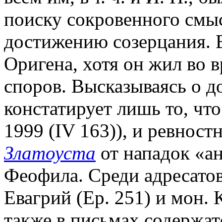
поиску сокровенного смы
достижению созерцания. В
Оригена, хотя он жил во 
споров. Высказываясь о д
констатирует лишь то, чт
1999 (IV 163)), и ревност
Златоуста
от нападок «а
Феофила. Среди адресатов
Евагрий (Ep. 251) и мон. К
также в письмах содержат