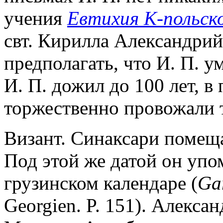
учения
Евтихия К-польск
свт. Кирилла Александрий
предполагать, что И. П. у
И. П. дожил до 100 лет, в
торжественно провожали т
Визант. Синаксари помеща
Под этой же датой он упо
грузинском календаре (
Gar
Georgien. P. 151). Алекса