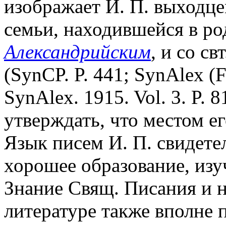
изображает И. П. выходце
семьи, находившейся в ро
Александрийским
, и со св
(SynCP. P. 441; SynAlex (Fo
SynAlex. 1915. Vol. 3. P. 
утверждать, что местом е
Язык писем И. П. свидетел
хорошее образование, из
Знание Свящ. Писания и н
литературе также вполне