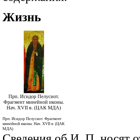
Жизнь
Прп. Исидор Пелусиот.
Фрагмент минейной иконы.
Нач. XVII в. (ЦАК МДА)
Прп. Исидор Пелусиот. Фрагмент
минейной иконы. Нач. XVII в. (ЦАК
МДА)
Сведения об И. П. носят 