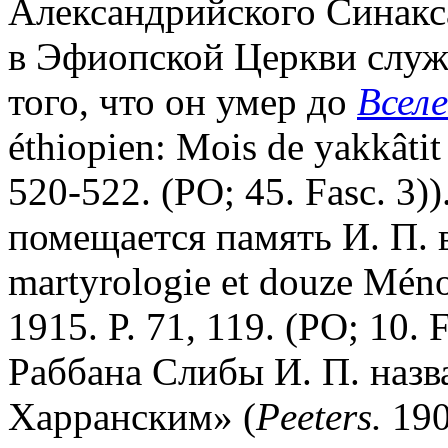
Александрийского Синакса
в Эфиопской Церкви служ
того, что он умер до
Вселе
éthiopien: Mois de yakkâtit 
520-522. (PO; 45. Fasc. 3)
помещается память И. П. 
martyrologie et douze Ménol
1915. P. 71, 119. (PO; 10.
Раббана Слибы И. П. назв
Харранским» (
Peeters.
190