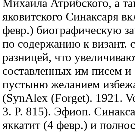
Михаила Атрибского, а та
яковитского Синаксаря в
февр.) биографическую за
по содержанию к визант. 
разницей, что увеличиваю
составленных им писем и 
пустыню желанием избежа
(SynAlex (Forget). 1921. Vo
3. P. 815). Эфиоп. Синакс
яккатит (4 февр.) и полно