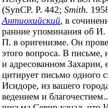
(SynCP. P. 442;
Smith.
1958
Антиохийский
, в сочинен
ранние упоминания об И. 
П. в оригенизме. Он пров
этого вопроса. В письме, 
и адресованном Захарии, 
цитирует письмо одного с
Исидоре, из вашего город
ведением и благочестием..
письма Севир узнал, что И