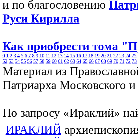
и по благословению
Патр
Руси Кирилла
Как приобрести тома "
0
1
2
3
4
5
6
7
8
9
10
11
12
13
14
15
16
17
18
19
20
21
22
23
24
25
52
53
54
55
56
57
58
59
60
61
62
63
64
65
66
67
68
69
70
71
72
73
Материал из Православно
Патриарха Московского и
По запросу «Ираклий» на
ИРАКЛИЙ
архиепископия