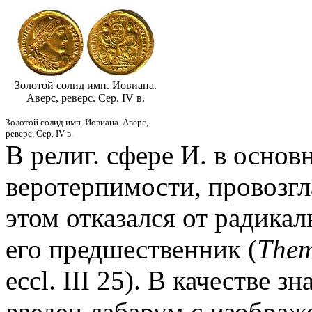
Золотой солид имп. Иовиана.
Аверс, реверс. Сер. IV в.
Золотой солид имп. Иовиана. Аверс,
реверс. Сер. IV в.
В религ. сфере И. в осно
веротерпимости, провозг
этом отказался от радика
его предшественник (
Them
eccl. III 25). В качестве 
введен лабарум с изображ