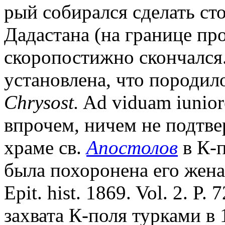
рый собирался сделать стол
Дадастана (на границе пр
скоропостижно скончался
установлена, что породило
Chrysost.
Ad viduam iuniore
впрочем, ничем не подтве
храме св.
Апостолов
в К-п
была похоронена его жена 
Epit. hist. 1869. Vol. 2. 
захвата К-поля турками в 1