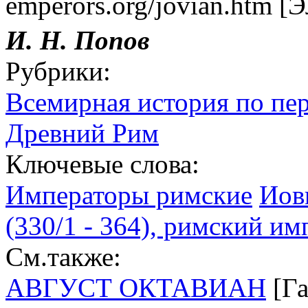
emperors.org/jovian.htm [Э
И. Н. Попов
Рубрики:
Всемирная история по пе
Древний Рим
Ключевые слова:
Императоры римские
Иов
(330/1 - 364), римский им
См.также:
АВГУСТ ОКТАВИАН
[Га