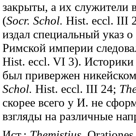
закрыты, а их служители
(
Socr. Schol.
Hist. eccl. II
издал специальный указ о
Римской империи следовал
Hist. eccl. VI 3). Историк
был привержен никейском
Schol.
Hist. eccl. III 24;
The
скорее всего у И. не сфор
взгляды на различные нап
Ист.:
Themistius.
Orationes 