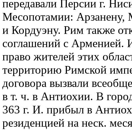
передавали Персии г. Ниси
Месопотамии: Арзанену, 
и Кордуэну. Рим также от
соглашений с Арменией. И
право жителей этих облас
территорию Римской импе
договора вызвали всеобще
в т. ч. в Антиохии. В гор
363 г. И. прибыл в Антиох
резиденцией на неск. мес