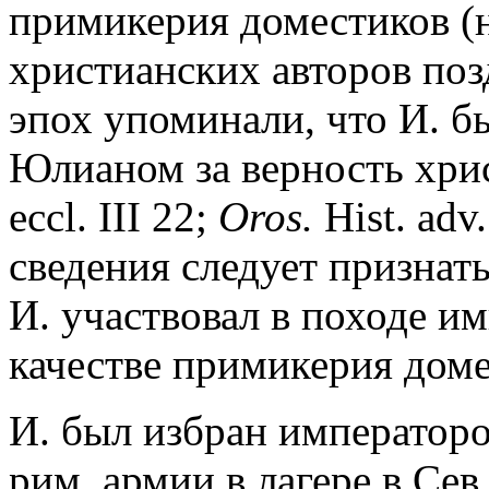
примикерия доместиков (н
христианских авторов по
эпох упоминали, что И. б
Юлианом за верность хрис
eccl. III 22;
Oros.
Hist. adv.
сведения следует признать
И. участвовал в походе и
качестве примикерия доме
И. был избран император
рим. армии в лагере в Се