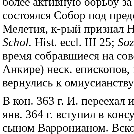
более активную борьбу за
состоялся Собор под пред
Мелетия, к-рый признал 
Schol.
Hist. eccl. III 25;
So
время собравшиеся на сов
Анкире) неск. епископов, 
вернулись к омиусианству
В кон. 363 г. И. переехал
янв. 364 г. вступил в кон
сыном Варронианом. Вскор