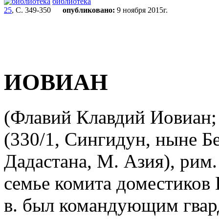
библиотека
25
, С. 349-350
опубликовано:
9 ноября 2015г.
ИОВИАН
(Флавий Клавдий Иовиан; л
(330/1, Сингидун, ныне Бе
Дадастана, М. Азия), рим. 
семье комита доместиков В
в. был командующим гвар