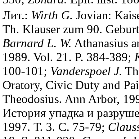
Лит.:
Wirth G.
Jovian: Kaise
Th. Klauser zum 90. Geburt
Barnard L. W.
Athanasius an
1989. Vol. 21. P. 384-389;
100-101;
Vanderspoel J.
The
Oratory, Civic Duty and Pai
Theodosius. Ann Arbor, 19
История упадка и разруш
1997. Т. 3. С. 75-79;
Claus