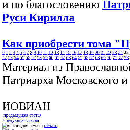
и по благословению
Патр
Руси Кирилла
Как приобрести тома "
0
1
2
3
4
5
6
7
8
9
10
11
12
13
14
15
16
17
18
19
20
21
22
23
24
25
52
53
54
55
56
57
58
59
60
61
62
63
64
65
66
67
68
69
70
71
72
73
Материал из Православно
Патриарха Московского и
ИОВИАН
предыдущая статья
следующая статья
печать