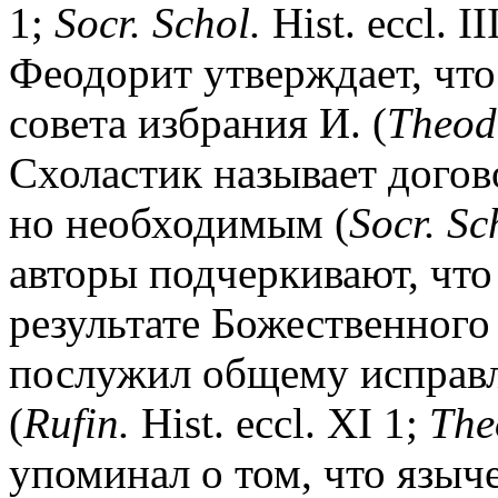
1;
Socr. Schol.
Hist. eccl. II
Феодорит утверждает, что
совета избрания И. (
Theod
Схоластик называет догов
но необходимым (
Socr. Sc
авторы подчеркивают, что
результате Божественного
послужил общему исправ
(
Rufin.
Hist. eccl. XI 1;
The
упоминал о том, что языч