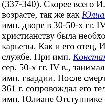
(337-340). Скорее всего 
возрасте, так же как
Юлиа
имп. дворе в 30-50-х гг. 
христианству была необх
карьеры. Как и его отец, 
службе. При имп.
Констан
сер. 50-х гг. IV в., заним
имп. гвардии. После смерт
361 г. сопровождал его те
имп. Юлиане Отступнике (