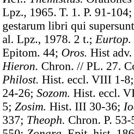
Lpz., 1965. T. 1. P. 91-104
gestarum libri qui supersun
al. Lpz., 1978. 2 t.;
Eurtop.
Epitom. 44;
Oros.
Hist adv.
Hieron.
Chron. // PL. 27. C
Philost.
Hist. eccl. VIII 1-8
24-26;
Sozom.
Hist. eccl. V
5;
Zosim.
Hist. III 30-36;
Io
337;
Theoph.
Chron. P. 53-
550;
Zonara.
Epit. hist. 186