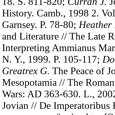
18. S. 811-820;
Curran J.
J
History. Camb., 1998 2. Vol
Garnsey. P. 78-80;
Heather 
and Literature // The Late 
Interpreting Ammianus Marce
N. Y., 1999. P. 105-117;
Do
Greatrex G.
The Peace of Jo
Mesopotamia // The Roman E
Wars: AD 363-630. L., 2002.
Jovian // De Imperatoribus