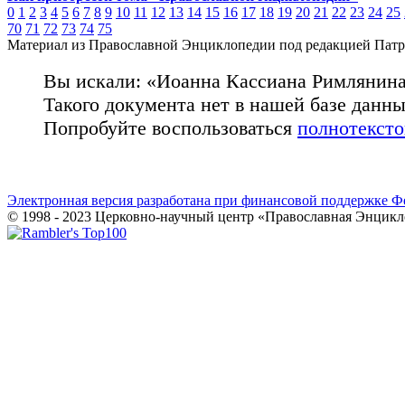
0
1
2
3
4
5
6
7
8
9
10
11
12
13
14
15
16
17
18
19
20
21
22
23
24
25
70
71
72
73
74
75
Материал из Православной Энциклопедии под редакцией Патр
Вы искали: «Иоанна Кассиана Римлянина
Такого документа нет в нашей базе данн
Попробуйте воспользоваться
полнотекст
Электронная версия разработана при финансовой поддержке Ф
© 1998 - 2023 Церковно-научный центр «Православная Энцикл