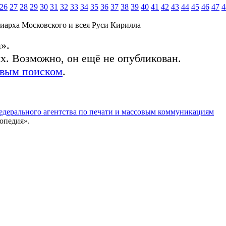
26
27
28
29
30
31
32
33
34
35
36
37
38
39
40
41
42
43
44
45
46
47
4
иарха Московского и всея Руси Кирилла
».
ых. Возможно, он ещё не опубликован.
овым поиском
.
едерального агентства по печати и массовым коммуникациям
опедия».