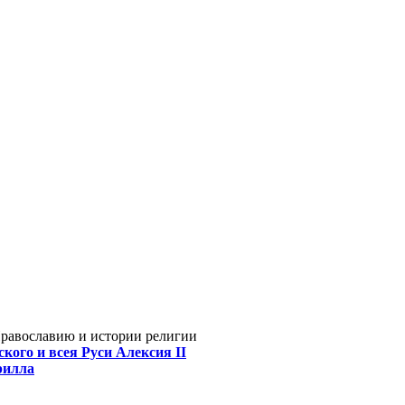
Православию и истории религии
кого и всея Руси Алексия II
рилла