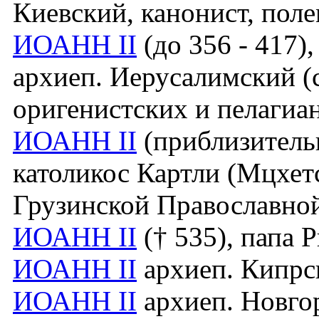
Киевский, канонист, пол
ИОАНН II
(до 356 - 417), 
архиеп. Иерусалимский (с
оригенистских и пелагиа
ИОАНН II
(приблизительно
католикос Картли (Мцхет
Грузинской Православно
ИОАНН II
(† 535), папа 
ИОАНН II
архиеп. Кипрски
ИОАНН II
архиеп. Новгор