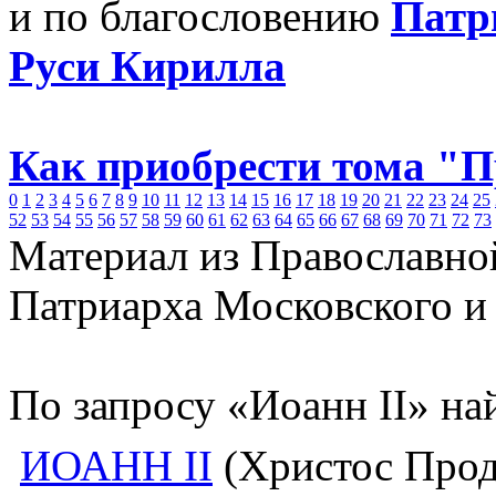
и по благословению
Патр
Руси Кирилла
Как приобрести тома "
0
1
2
3
4
5
6
7
8
9
10
11
12
13
14
15
16
17
18
19
20
21
22
23
24
25
52
53
54
55
56
57
58
59
60
61
62
63
64
65
66
67
68
69
70
71
72
73
Материал из Православно
Патриарха Московского и
По запросу «Иоанн II» на
ИОАНН II
(Христос Продр