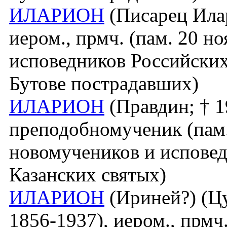
ИЛАРИОН
(Писарец Илар
иером., прмч. (пам. 20 н
исповедников Российских
Бутове пострадавших)
ИЛАРИОН
(Правдин; † 1
преподобномученик (пам. 
новомучеников и исповед
Казанских святых)
ИЛАРИОН
(Ириней?) (Ц
1856-1937), иером., прмч.