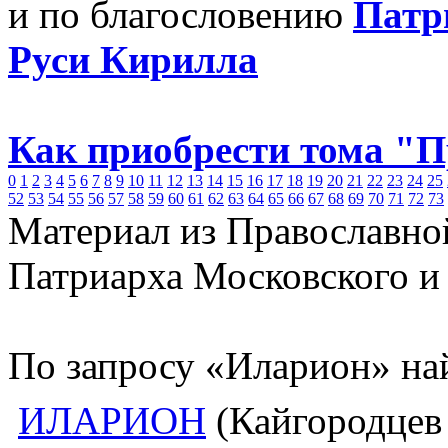
и по благословению
Патр
Руси Кирилла
Как приобрести тома "
0
1
2
3
4
5
6
7
8
9
10
11
12
13
14
15
16
17
18
19
20
21
22
23
24
25
52
53
54
55
56
57
58
59
60
61
62
63
64
65
66
67
68
69
70
71
72
73
Материал из Православно
Патриарха Московского и
По запросу «Иларион» на
ИЛАРИОН
(Кайгородцев 