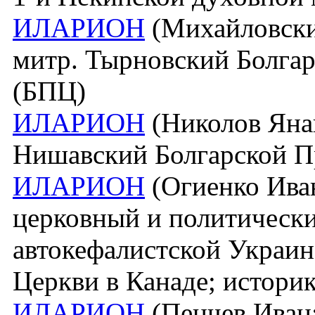
ИЛАРИОН
(Михайловский
митр. Тырновский Болга
(БПЦ)
ИЛАРИОН
(Николов Янак
Нишавский Болгарской П
ИЛАРИОН
(Огиенко Иван
церковный и политический
автокефалистской Украин
Церкви в Канаде; истори
ИЛАРИОН
(Пенчев Иван; 