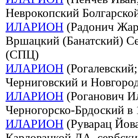
Неврокопский Болгарско
ИЛАРИОН
(Радонич Жарк
Вршацкий (Банатский) С
(СПЦ)
ИЛАРИОН
(Рогалевский; 
Черниговский и Новгоро
ИЛАРИОН
(Роганович Ил
Черногорско-Брдоский в 1
ИЛАРИОН
(Руварац Йова
Карловацкой ДА, сербский