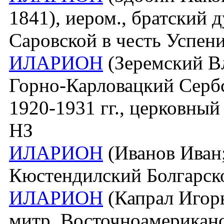
1841), иером., братский
Саровской в честь Успен
ИЛАРИОН
(Зеремский Вл
Горно-Карловацкий Серб
1920-1931 гг., церковный
НЗ
ИЛАРИОН
(Иванов Иван;
Кюстендилский Болгарск
ИЛАРИОН
(Капрал Игорь
митр. Восточноамерикан