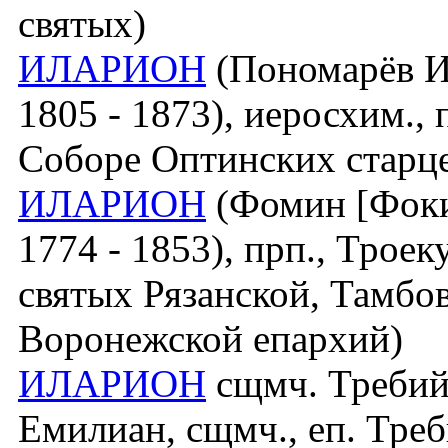
святых)
ИЛАРИОН
(Пономарёв И
1805 - 1873), иеросхим., п
Соборе Оптинских старц
ИЛАРИОН
(Фомин [Фоки
1774 - 1853), прп., Трое
святых Рязанской, Тамбо
Воронежской епархий)
ИЛАРИОН
сщмч. Требийск
Емилиан, сщмч., еп. Тре