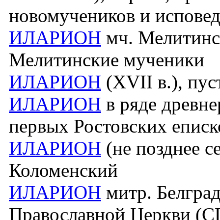
новомучеников и исповед
ИЛАРИОН
мч. Мелитински
Мелитинские мученики
ИЛАРИОН
(XVII в.), пу
ИЛАРИОН
в ряде древне
первых Ростовских еписк
ИЛАРИОН
(не позднее се
Коломенский
ИЛАРИОН
митр. Белгра
Православной Церкви (С