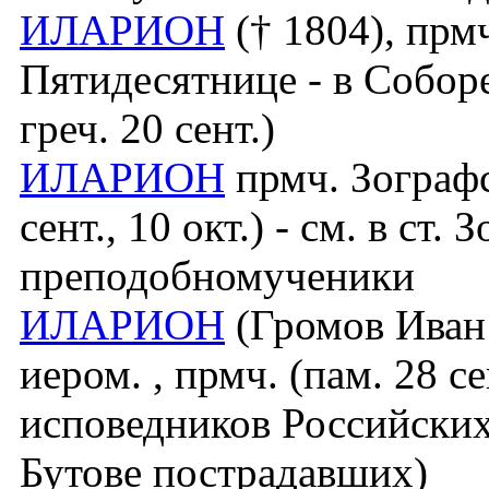
ИЛАРИОН
(† 1804), прм
Пятидесятнице - в Собор
греч. 20 сент.)
ИЛАРИОН
прмч. Зографск
сент., 10 окт.) - см. в ст.
преподобномученики
ИЛАРИОН
(Громов Иван 
иером. , прмч. (пам. 28 с
исповедников Российских
Бутове пострадавших)