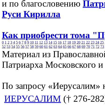
и по благословению
Патр
Руси Кирилла
Как приобрести тома "
0
1
2
3
4
5
6
7
8
9
10
11
12
13
14
15
16
17
18
19
20
21
22
23
24
25
52
53
54
55
56
57
58
59
60
61
62
63
64
65
66
67
68
69
70
71
72
73
Материал из Православно
Патриарха Московского и
По запросу «Иерусалим» 
ИЕРУСАЛИМ
(† 276-282)