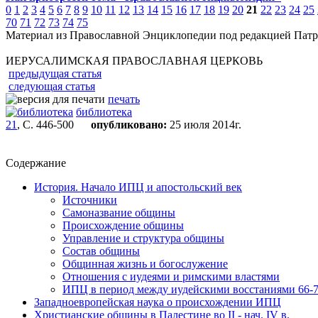
0
1
2
3
4
5
6
7
8
9
10
11
12
13
14
15
16
17
18
19
20
21
22
23
24
25
70
71
72
73
74
75
Материал из Православной Энциклопедии под редакцией Патр
ИЕРУСАЛИМСКАЯ ПРАВОСЛАВНАЯ ЦЕРКОВЬ
предыдущая статья
следующая статья
печать
библиотека
21
, С. 446-500
опубликовано:
25 июля 2014г.
Содержание
История. Начало ИПЦ и апостольский век
Источники
Самоназвание общины
Происхождение общины
Управление и структура общины
Состав общины
Общинная жизнь и богослужение
Отношения с иудеями и римскими властями
ИПЦ в период между иудейскими восстаниями 66-70
Западноевропейская наука о происхождении ИПЦ
Христианские общины в Палестине во II - нач. IV в.