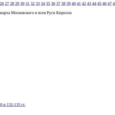
26
27
28
29
30
31
32
33
34
35
36
37
38
39
40
41
42
43
44
45
46
47
4
иарха Московского и всея Руси Кирилла
 и 132-135 гг.