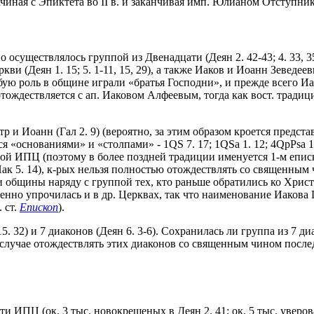
начиная с Эпиктета во II в. и заканчивая имп. Юлианом Отступни
ществлялось группой из Двенадцати (Деян 2. 42-43; 4. 33, 35, 37; 5
ви (Деян 1. 15; 5. 1-11, 15, 29), а также Иаков и Иоанн Зеведе
бую роль в общине играли «братья Господни», и прежде всего Иак
ждествляется с ап. Иаковом Алфеевым, тогда как вост. традиция
 и Иоанн (Гал 2. 9) (вероятно, за этим образом кроется представ
«основаниями» и «столпами» - 1QS 7. 17; 1QSa 1. 12; 4QpPsa 1-10
лавой ИПЦ (поэтому в более поздней традиции именуется 1-м епи
; ср.: Иак 5. 14), к-рых нельзя полностью отождествлять со свяще
и общины наряду с группой тех, кто раньше обратились ко Хрис
енно упрочилась и в др. Церквах, так что наименование Иакова 
. ст.
Епископ
).
 32) и 7 диаконов (Деян 6. 3-6). Сохранилась ли группа из 7 д
м случае отождествлять этих диаконов со священным чином посл
 ИПЦ (ок. 3 тыс. новокрещеных в Деян 2. 41; ок. 5 тыс. уверов