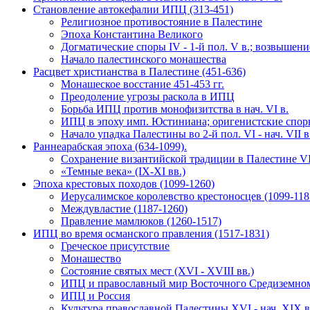
Становление автокефалии ИПЦ (313-451)
Религиозное противостояние в Палестине
Эпоха Константина Великого
Догматические споры IV - 1-й пол. V в.; возвышен
Начало палестинского монашества
Расцвет христианства в Палестине (451-636)
Монашеское восстание 451-453 гг.
Преодоление угрозы раскола в ИПЦ
Борьба ИПЦ против монофизитства в нач. VI в.
ИПЦ в эпоху имп. Юстиниана; оригенистские спо
Начало упадка Палестины во 2-й пол. VI - нач. VII в
Раннеарабская эпоха (634-1099).
Сохранение византийской традиции в Палестине VII
«Темные века» (IX-XI вв.)
Эпоха крестовых походов (1099-1260)
Иерусалимское королевство крестоносцев (1099-118
Междувластие (1187-1260)
Правление мамлюков (1260-1517)
ИПЦ во время османского правления (1517-1831)
Греческое присутствие
Монашество
Состояние святых мест (XVI - XVIII вв.)
ИПЦ и православный мир Восточного Средиземно
ИПЦ и Россия
Культура православной Палестины XVI - нач. XIX в