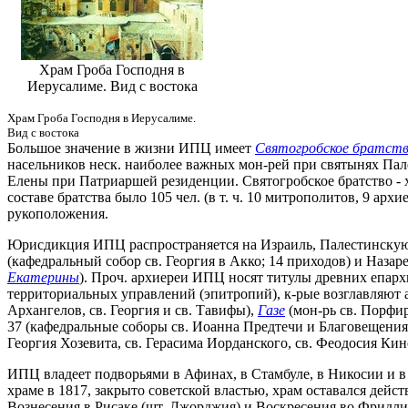
Храм Гроба Господня в
Иерусалиме. Вид с востока
Храм Гроба Господня в Иерусалиме.
Вид с востока
Большое значение в жизни ИПЦ имеет
Святогробское братст
насельников неск. наиболее важных мон-рей при святынях Пале
Елены при Патриаршей резиденции. Святогробское братство - хр
составе братства было 105 чел. (в т. ч. 10 митрополитов, 9 а
рукоположения.
Юрисдикция ИПЦ распространяется на Израиль, Палестинскую 
(кафедральный собор св. Георгия в Акко; 14 приходов) и Наза
Екатерины
). Проч. архиереи ИПЦ носят титулы древних епар
территориальных управлений (эпитропий), к-рые возглавляют
Архангелов, св. Георгия и св. Тавифы),
Газе
(мон-рь св. Порфир
37 (кафедральные соборы св. Иоанна Предтечи и Благовещения в 
Георгия Хозевита, св. Герасима Иорданского, св. Феодосия Кин
ИПЦ владеет подворьями в Афинах, в Стамбуле, в Никосии и в 
храме в 1817, закрыто советской властью, храм оставался де
Вознесения в Рисаке (шт. Джорджия) и Воскресения во Фридли