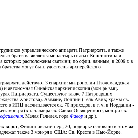
удников управленческого аппарата Патриархата, а также
елью братства является монастырь святых Константина и
а которых расположены святыни; по офиц. данным, в 2009 г. в
ы братства могут быть удостоены архиерейского
триархата действуют 3 епархии: митрополии Птолемаидская
ов) и автономная Синайская архиепископия (мон-рь вмц.
турах Патриархата. Существуют также 7 Патриарших
ождества Христова), Аммане, Иоппии (Тель-Авив; храмы св.
Всего в ИПЦ насчитывается ок. 70 приходов, в т. ч. в Иордании -
н. мон-ря (в т. ч. лавра св. Саввы Освященного, мон-ри св.
ефсимания
, Малая Галилея, гора
Фавор
и др.).
х ворот; Филипповский пер., 20; подворье основано в этом же
адлежат также 3 мон-ря в США: Св. Креста в Нью-Йорке,