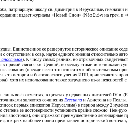
ба, патриаршую школу св. Димитрия в Иерусалиме, гимназии и 
ордании; издает журналы «Новый Сион» (Νέα Σιών) на греч. и «
дны. Единственное ее развернутое историческое описание содер
и с отсутствием в совр. науке единого мнения относительно авто
х апостолов
). К числу самых ранних, но отрывочных свидетельс
 в прямой связи с кн. Деяний, но между этими источниками сущ
согласования (прежде всего это относится к обстоятельствам пр
ельств истории и богословского учения ИПЦ привлекаются проч.
ва), хотя их использование также затруднено из-за неясностей с
ь лишь во фрагментах, в цитатах у церковных писателей IV в. (
сточниками являются сочинения
Егесиппа
и Аристона из Пеллы. 
 список первых епископов Иерусалима) в период между 2 иудейс
Х.), но степень ее достоверности установить крайне сложно. Нек-р
ия апостолов), они отражают преимущественно легендарные пр
, в к-рых наиболее полно представлен исторический контекст,