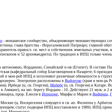
во
- монашеское сообщество, объединяющее монашествующих сотр
стины; глава братства - Иерусалимский Патриарх; главной обит
анитель правосл. св. мест и собственник земельных участков, н
рхиепископов и 52 архимандрита). По традиции в ИПЦ только член
автономию, Иорданию, Синайский п-ов (Египет). В составе Па
ретская (кафедральный собор Благовещения в Назарете; 6 приход
хий и мон-рей ИПЦ и исполняют различные обязанности в струк
 архиереи. Эпитропии расположены в
Вифлееме
(храм и мон-рь Р
ия), Ирбиде (ц. св. Георгия),
Мадабе
(ц. св. Георгия) и Катаре. 
Аммане), на зап. берегу Иордана - 10. Действуют 21 муж. и 2 же
овиарха, прор. Елисея в
Иерихоне
, Марфы и Марии в
Вифании
,
Г
Москве (ц. Воскресения словущего и св. ап. Филиппа у Арбатски
йствующим; статус подворья ИПЦ восстановлен в 1989). ИПЦ прин
 (шт. Миннесота).