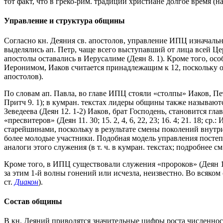
тот факт, что в греко-рим. традиции христиане долгое время (
Управление и структура общины
Согласно кн. Деяния св. апостолов, управление ИПЦ изначально осу
выделялись ап. Петр, чаще всего выступавший от лица всей Церк
апостолы оставались в Иерусалиме (Деян 8. 1). Кроме того, осо
Иеронимом, Иаков считается принадлежащим к 12, поскольку ото
апостолов).
По словам ап. Павла, во главе ИПЦ стояли «столпы» Иаков, Петр
Притч 9. 1); в кумран. текстах лидеры общины также называются 
Зеведеева (Деян 12. 1-2) Иаков, брат Господень, становится г
«пресвитеров» (Деян 11. 30; 15. 2, 4, 6, 22, 23; 16. 4; 21. 18
старейшинами, поскольку в результате смены поколений внутр
более молодые участники. Подобная модель управления постеп
аналоги этого служения (в т. ч. в кумран. текстах; подробнее см
Кроме того, в ИПЦ существовали служения «пророков» (Деян 15.
за этим 1-й волны гонений или исчезла, неизвестно. Во всяко
ст.
Диакон
).
Состав общины
В кн. Деяний приводятся значительные цифры роста численности