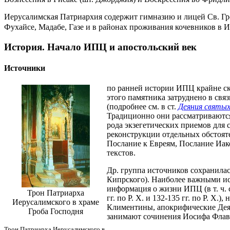
Иерусалимская Патриархия содержит гимназию и лицей Св. Гро
Фухайсе, Мадабе, Газе и в районах проживания кочевников в И
История. Начало ИПЦ и апостольский век
Источники
по ранней истории ИПЦ крайне ску
этого памятника затруднено в связ
(подробнее см. в ст.
Деяния святы
Традиционно они рассматриваются
рода экзегетических приемов для 
реконструкции отдельных обстоят
Послание к Евреям, Послание Иако
текстов.
Др. группа источников сохранилас
Кипрского). Наиболее важными и
информация о жизни ИПЦ (в т. ч.
Трон Патриарха
гг. по Р. Х. и 132-135 гг. по Р. 
Иерусалимского в храме
Климентины, апокрифические Деян
Гроба Господня
занимают сочинения Иосифа Флавия
Трон Патриарха Иерусалимского в