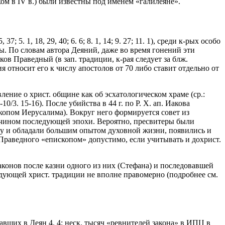
ком в IV в.) были известны под именем «галилеяне».
. 1, 18, 29, 40; 6. 6; 8. 1, 14; 9. 27; 11. 1), среди к-рых особо
евы. По словам автора Деяний, даже во время гонений эти
ов Праведный (в зап. традиции, к-рая следует за блж.
 относит его к числу апостолов от 70 либо ставит отдельно от
ление о христ. общине как об эсхатологическом храме (ср.:
/3. 15-16). После убийства в 44 г. по Р. Х. ап. Иакова
скопом Иерусалима). Вокруг него формируется совет из
нным чином последующей эпохи. Вероятно, пресвитеры были
ту и обладали большим опытом духовной жизни, появились и
Праведного «епископом» допустимо, если учитывать и дохрист.
иаконов после казни одного из них (Стефана) и последовавшей
едующей христ. традиции не вполне правомерно (подробнее см.
авших в Деян 4. 4; неск. тысяч «ревнителей закона» в ИПЦ в