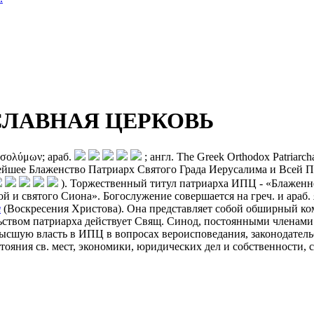
ЛАВНАЯ ЦЕРКОВЬ
οσολύμων; араб.
; англ. The Greek Orthodox Patriarcha
шее Блаженство Патриарх Святого Града Иерусалима и Всей Пале
). Торжественный титул патриарха ИПЦ - «Блаженн
 и святого Сиона». Богослужение совершается на греч. и араб.
я
(Воскресения Христова). Она представляет собой обширный комп
твом патриарха действует Свящ. Синод, постоянными членами к-
ысшую власть в ИПЦ в вопросах вероисповедания, законодательс
ояния св. мест, экономики, юридических дел и собственности, 