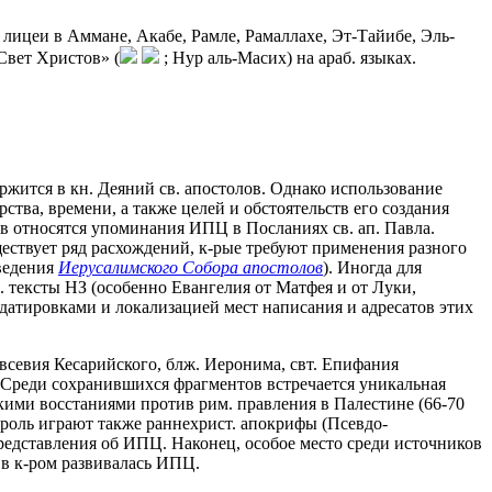
лицеи в Аммане, Акабе, Рамле, Рамаллахе, Эт-Тайибе, Эль-
Свет Христов» (
; Нур аль-Масих) на араб. языках.
жится в кн. Деяний св. апостолов. Однако использование
рства, времени, а также целей и обстоятельств его создания
тв относятся упоминания ИПЦ в Посланиях св. ап. Павла.
ествует ряд расхождений, к-рые требуют применения разного
оведения
Иерусалимского Собора апостолов
). Иногда для
 тексты НЗ (особенно Евангелия от Матфея и от Луки,
 датировками и локализацией мест написания и адресатов этих
Евсевия Кесарийского, блж. Иеронима, свт. Епифания
Среди сохранившихся фрагментов встречается уникальная
кими восстаниями против рим. правления в Палестине (66-70
ую роль играют также раннехрист. апокрифы (Псевдо-
едставления об ИПЦ. Наконец, особое место среди источников
 в к-ром развивалась ИПЦ.