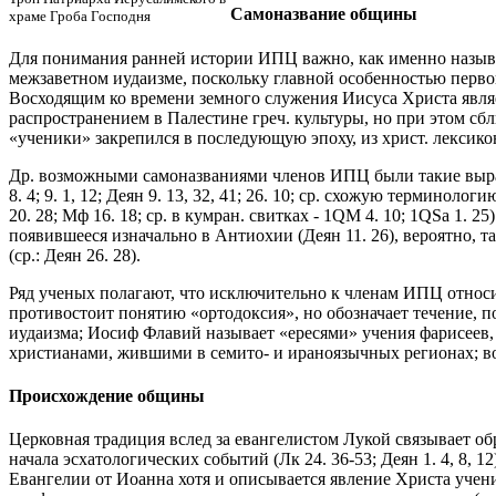
Самоназвание общины
храме Гроба Господня
Для понимания ранней истории ИПЦ важно, как именно называл
межзаветном иудаизме, поскольку главной особенностью перво
Восходящим ко времени земного служения Иисуса Христа являетс
распространением в Палестине греч. культуры, но при этом сб
«ученики» закрепился в последующую эпоху, из христ. лексикона
Др. возможными самоназваниями членов ИПЦ были такие выражения, 
8. 4; 9. 1, 12; Деян 9. 13, 32, 41; 26. 10; ср. схожую терминоло
20. 28; Мф 16. 18; ср. в кумран. свитках - 1QM 4. 10; 1QSa 1. 
появившееся изначально в Антиохии (Деян 11. 26), вероятно, т
(ср.: Деян 26. 28).
Ряд ученых полагают, что исключительно к членам ИПЦ относил
противостоит понятию «ортодоксия», но обозначает течение, п
иудаизма; Иосиф Флавий называет «ересями» учения фарисеев, с
христианами, жившими в семито- и ираноязычных регионах; во 
Происхождение общины
Церковная традиция вслед за евангелистом Лукой связывает о
начала эсхатологических событий (Лк 24. 36-53; Деян 1. 4, 8, 1
Евангелии от Иоанна хотя и описывается явление Христа учени