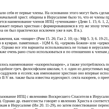
и себя ее первые члены. На основании этого могут быть сделаны
начальной христ. общины в Иерусалиме было то, что ее члены п
я наименование членов ИПЦ «учениками» (Деян 1. 15; 6. 1, 2, 7;
лижает первых христиан с формировавшимся в эту же эпоху тече
 он был практически исключен уже в нач. II в.).
как «нищие» (Рим 15. 26; Гал 2. 10; ср.: Мф 5. 3; 6. 19-21, 24-3
гию в кумран. памятниках - 1QM 6. 6), «церковь Божия» или «церковь
25). Однако все эти варианты использовались не только в иерусал
акже очень рано стало использоваться и по отношению к членам 
ось наименование «назореи/назареи», а также употреблялось по
одобное греч. философским школам, т. е. один из допустимых в
аддукеев и ессеев; как именование христиан оно впервые использ
II-V вв. также была известна иудеохрист. секта назореев, о пр
бразование ИПЦ с явлениями Воскресшего Спасителя в Иерусалим
2). Однако др. евангелисты говорят о явлениях Христа в соответс
кам в Иерусалиме (Ин 20. 11-29), но затем повествование перен