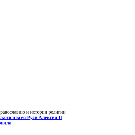
Православию и истории религии
кого и всея Руси Алексия II
рилла