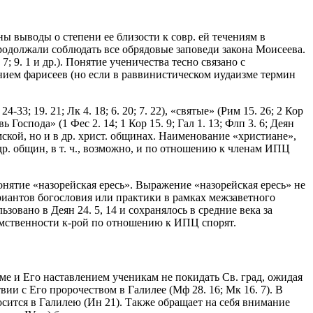
 выводы о степени ее близости к совр. ей течениям в
родолжали соблюдать все обрядовые заповеди закона Моисеева.
 9. 1 и др.). Понятие ученичества тесно связано с
нием фарисеев (но если в раввинистическом иудаизме термин
3; 19. 21; Лк 4. 18; 6. 20; 7. 22), «святые» (Рим 15. 26; 2 Кор
 Господа» (1 Фес 2. 14; 1 Кор 15. 9; Гал 1. 13; Флп 3. 6; Деян
имской, но и в др. христ. общинах. Наименование «христиане»,
др. общин, в т. ч., возможно, и по отношению к членам ИПЦ
нятие «назорейская ересь». Выражение «назорейская ересь» не
ариантов богословия или практики в рамках межзаветного
овано в Деян 24. 5, 14 и сохранялось в средние века за
еемственности к-рой по отношению к ИПЦ спорят.
е и Его наставлением ученикам не покидать Св. град, ожидая
твии с Его пророчеством в Галилее (Мф 28. 16; Мк 16. 7). В
осится в Галилею (Ин 21). Также обращает на себя внимание