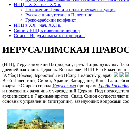
ИПЦ в XIX - нач. XX в.
Положение Церкви и политическая ситуация
Русское присутствие в Палестине
Греко-арабский конфликт
ИПЦ в XX - нач. XXI в.
Связи с РПЦ в новейший период
Список Иерусалимских патриархов
ИЕРУСАЛИМСКАЯ ПРАВОС
(ИПЦ; Иерусалимский Патриархат; греч. Πατριαρχεῖον τῶν ῾Ιερ
древнейшая христ. Церковь. Возглавляет ИПЦ Его Божественней
῾Αϒίας Πόλεως ῾Ιερουσαλὴμ κα Πάσης Παλαιστίνης; араб.
Всей Палестины, Сирии, Аравии, Заиорданья, Каны Галилейской
квартале Старого города
Иерусалима
при храме
Гроба Господн
и помещения различных учреждений Церкви. Под председательс
архиепископа и 7 архимандритов. Свящ. Синод осуществляет в
основных управлений (эпитропий), заведующих вопросами сост