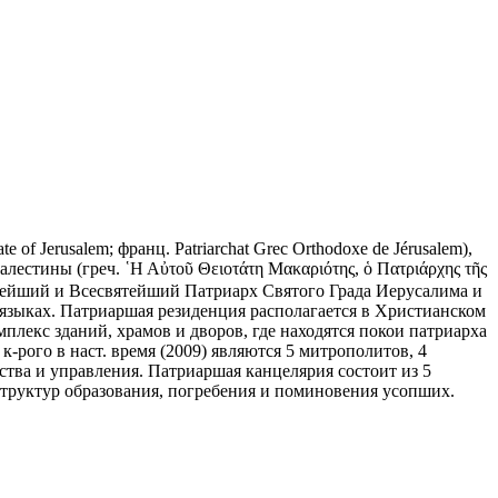
te of Jerusalem; франц. Patriarchat Grec Orthodoxe de Jérusalem),
стины (греч. ῾Η Αὐτοῦ Θειοτάτη Μακαριότης, ὁ Πατριάρχης τῆς
ейший и Всесвятейший Патриарх Святого Града Иерусалима и
 языках. Патриаршая резиденция располагается в Христианском
лекс зданий, храмов и дворов, где находятся покои патриарха
рого в наст. время (2009) являются 5 митрополитов, 4
тва и управления. Патриаршая канцелярия состоит из 5
структур образования, погребения и поминовения усопших.