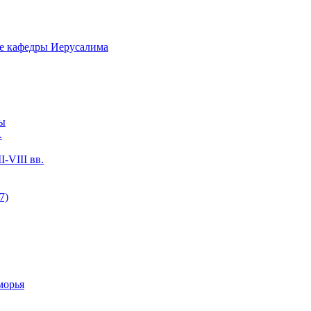
ие кафедры Иерусалима
ры
.
-VIII вв.
7)
морья
.