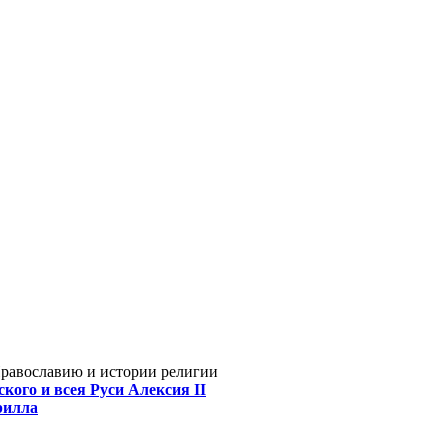
Православию и истории религии
кого и всея Руси Алексия II
рилла