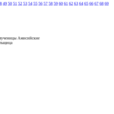
8
49
50
51
52
53
54
55
56
57
58
59
60
61
62
63
64
65
66
67
68
69
, мученицы Амисийские
альщица