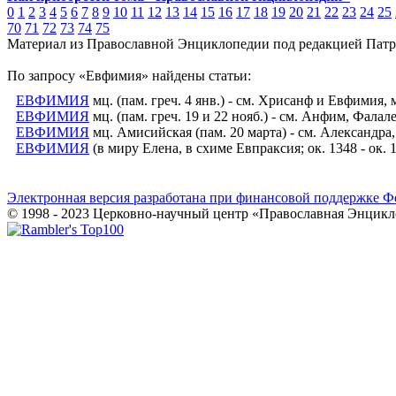
0
1
2
3
4
5
6
7
8
9
10
11
12
13
14
15
16
17
18
19
20
21
22
23
24
25
70
71
72
73
74
75
Материал из Православной Энциклопедии под редакцией Патр
По запросу «Евфимия» найдены статьи:
ЕВФИМИЯ
мц. (пам. греч. 4 янв.) - см. Хрисанф и Евфимия,
ЕВФИМИЯ
мц. (пам. греч. 19 и 22 нояб.) - см. Анфим, Фала
ЕВФИМИЯ
мц. Амисийская (пам. 20 марта) - см. Александ
ЕВФИМИЯ
(в миру Елена, в схиме Евпраксия; ок. 1348 - ок.
Электронная версия разработана при финансовой поддержке Ф
© 1998 - 2023 Церковно-научный центр «Православная Энцикл