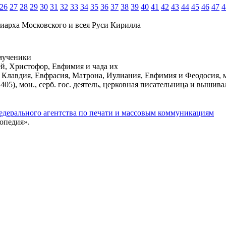
26
27
28
29
30
31
32
33
34
35
36
37
38
39
40
41
42
43
44
45
46
47
4
иарха Московского и всея Руси Кирилла
 мученики
лей, Христофор, Евфимия и чада их
ра, Клавдия, Евфрасия, Матрона, Иулиания, Евфимия и Феодосия
 1405), мон., серб. гос. деятель, церковная писательница и вышив
едерального агентства по печати и массовым коммуникациям
опедия».