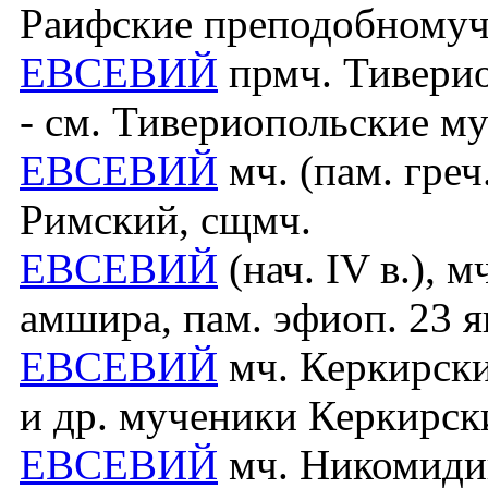
Раифские преподобному
ЕВСЕВИЙ
прмч. Тивериоп
- см. Тивериопольские м
ЕВСЕВИЙ
мч. (пам. греч
Римский, сщмч.
ЕВСЕВИЙ
(нач. IV в.), м
амшира, пам. эфиоп. 23 як
ЕВСЕВИЙ
мч. Керкирский
и др. мученики Керкирск
ЕВСЕВИЙ
мч. Никомидийс