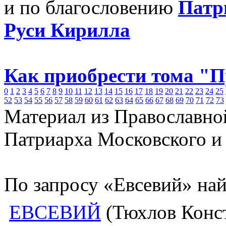
и по благословению
Патр
Руси Кирилла
Как приобрести тома "
0
1
2
3
4
5
6
7
8
9
10
11
12
13
14
15
16
17
18
19
20
21
22
23
24
25
52
53
54
55
56
57
58
59
60
61
62
63
64
65
66
67
68
69
70
71
72
73
Материал из Православно
Патриарха Московского и
По запросу «Евсевий» най
ЕВСЕВИЙ
(Тюхлов Конст