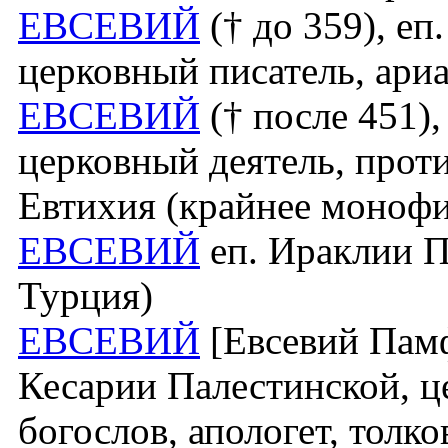
ЕВСЕВИЙ
(† до 359), еп
церковный писатель, ари
ЕВСЕВИЙ
(† после 451),
церковный деятель, прот
Евтихия (крайнее монофи
ЕВСЕВИЙ
еп. Ираклии П
Турция)
ЕВСЕВИЙ
[Евсевий Памфи
Кесарии Палестинской, ц
богослов, апологет, толк