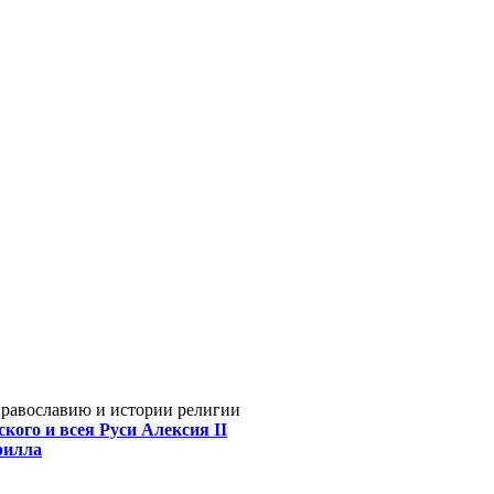
Православию и истории религии
кого и всея Руси Алексия II
рилла