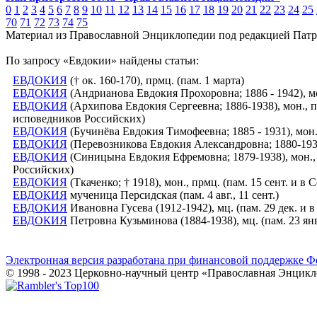
0
1
2
3
4
5
6
7
8
9
10
11
12
13
14
15
16
17
18
19
20
21
22
23
24
25
70
71
72
73
74
75
Материал из Православной Энциклопедии под редакцией Патр
По запросу «Евдокии» найдены статьи:
ЕВДОКИЯ
(† ок. 160-170), прмц. (пам. 1 марта)
ЕВДОКИЯ
(Андрианова Евдокия Прохоровна; 1886 - 1942), м
ЕВДОКИЯ
(Архипова Евдокия Сергеевна; 1886-1938), мон., п
исповедников Российских)
ЕВДОКИЯ
(Бучинёва Евдокия Тимофеевна; 1885 - 1931), мон
ЕВДОКИЯ
(Перевозникова Евдокия Александровна; 1880-1937
ЕВДОКИЯ
(Синицына Евдокия Ефремовна; 1879-1938), мон., 
Российских)
ЕВДОКИЯ
(Ткаченко; † 1918), мон., прмц. (пам. 15 сент. и 
ЕВДОКИЯ
мученица Персидская (пам. 4 авг., 11 сент.)
ЕВДОКИЯ
Ивановна Гусева (1912-1942), мц. (пам. 29 дек. и
ЕВДОКИЯ
Петровна Кузьминова (1884-1938), мц. (пам. 23 я
Электронная версия разработана при финансовой поддержке Ф
© 1998 - 2023 Церковно-научный центр «Православная Энцикл