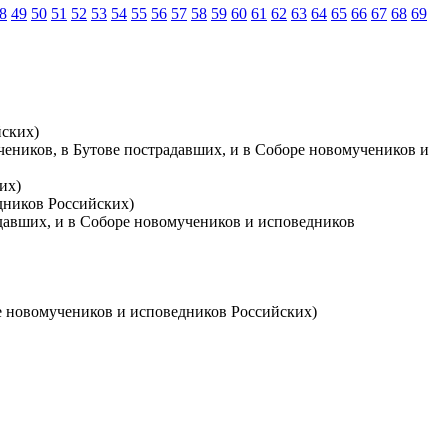
8
49
50
51
52
53
54
55
56
57
58
59
60
61
62
63
64
65
66
67
68
69
йских)
учеников, в Бутове пострадавших, и в Соборе новомучеников и
их)
едников Российских)
адавших, и в Соборе новомучеников и исповедников
ре новомучеников и исповедников Российских)