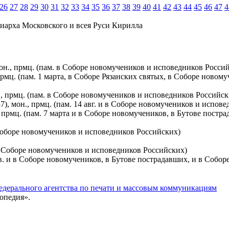
26
27
28
29
30
31
32
33
34
35
36
37
38
39
40
41
42
43
44
45
46
47
4
иарха Московского и всея Руси Кирилла
он., прмц. (пам. в Соборе новомучеников и исповедников Росси
рмц. (пам. 1 марта, в Соборе Рязанских святых, в Соборе новом
., прмц. (пам. в Соборе новомучеников и исповедников Российск
), мон., прмц. (пам. 14 авг. и в Соборе новомучеников и испов
прмц. (пам. 7 марта и в Соборе новомучеников, в Бутове постр
в Соборе новомучеников и исповедников Российских)
 в Соборе новомучеников и исповедников Российских)
нв. и в Соборе новомучеников, в Бутове пострадавших, и в Собо
едерального агентства по печати и массовым коммуникациям
опедия».