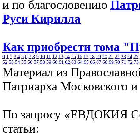
и по благословению
Патр
Руси Кирилла
Как приобрести тома "
0
1
2
3
4
5
6
7
8
9
10
11
12
13
14
15
16
17
18
19
20
21
22
23
24
25
52
53
54
55
56
57
58
59
60
61
62
63
64
65
66
67
68
69
70
71
72
73
Материал из Православно
Патриарха Московского и
По запросу «ЕВДОКИЯ Се
статьи: